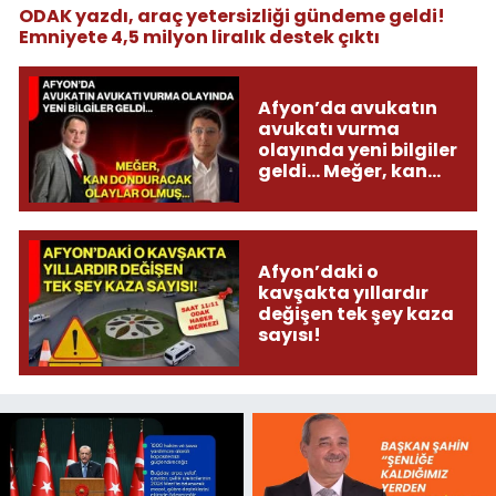
ODAK yazdı, araç yetersizliği gündeme geldi!
Emniyete 4,5 milyon liralık destek çıktı
Afyon’da avukatın
avukatı vurma
olayında yeni bilgiler
geldi... Meğer, kan
donduracak olaylar
olmuş...
Afyon’daki o
kavşakta yıllardır
değişen tek şey kaza
sayısı!