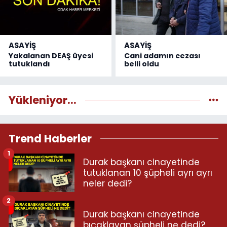
ASAYİŞ
ASAYİŞ
Yakalanan DEAŞ üyesi
Cani adamın cezası
tutuklandı
belli oldu
Yükleniyor...
Trend Haberler
1
Durak başkanı cinayetinde
tutuklanan 10 şüpheli ayrı ayrı
neler dedi?
2
Durak başkanı cinayetinde
bıçaklayan şüpheli ne dedi?