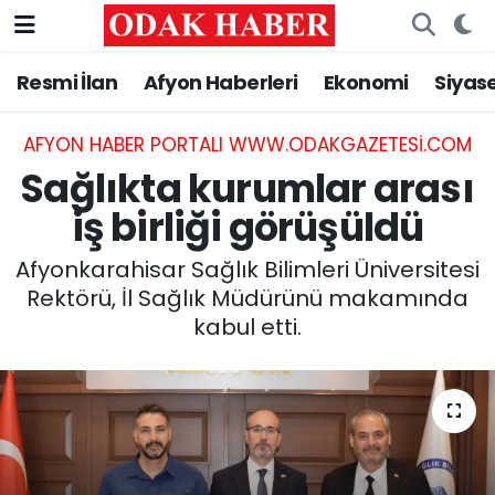
Resmi İlan
Afyon Haberleri
Ekonomi
Siyas
AFYONKARAHİSAR HABERLERİ
Nöbetçi Eczaneler
Resmi İlan
Hava Durumu
AFYON HABER PORTALI WWW.ODAKGAZETESI.COM
Sağlıkta kurumlar arası
ASAYİŞ
Trafik Durumu
iş birliği görüşüldü
GÜNCEL
Süper Lig Puan Durumu ve Fikstür
Afyonkarahisar Sağlık Bilimleri Üniversitesi
Rektörü, İl Sağlık Müdürünü makamında
SİYASET
Tüm Manşetler
kabul etti.
EĞİTİM
Son Dakika Haberleri
MAGAZİN
Haber Arşivi
SAĞLIK