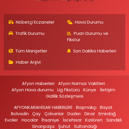
Nöbetçi Eczaneler
Hava Durumu
Trafik Durumu
Puan Durumu ve
Fikstür
Tüm Manşetler
Son Dakika Haberleri
Haber Arşivi
Afyon Haberleri
Afyon Namaz Vakitleri
Afyon Hava durumu
Lig Fikstürü
Künye
İletişim
Gizlilik Sözleşmesi
AFYONKARAHİSAR HABERLERİ
Başmakçı
Bayat
Bolvadin
Çay
Çobanlar
Dazkırı
Dinar
Emirdağ‎
Evciler‎
Hocalar
İhsaniye‎
İscehisar
Kızılören‎
Sandıklı‎
Sinanpaşa
Şuhut
Sultandağı