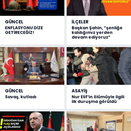
GÜNCEL
İLÇELER
ENFLASYONU DİZE
Başkan Şahin, “şenliğe
GETİRECEĞİZ!
kaldığımız yerden
devam ediyoruz”
GÜNCEL
ASAYİŞ
Savaş, kutladı
Nur Elif’in ölümüyle ilgili
ilk duruşma görüldü