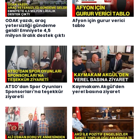
ODAK yazdı, araç
Afyon için gurur verici
yetersizliği gündeme
tablo
geldi! Emniyete 4,5
milyon liralık destek çıktı
ATSO’dan Spor Oyunları
Kaymakam Akgül’den
Sponsorları’na teşekkür
yerel basına ziyaret
ziyareti