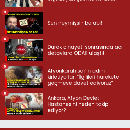
3
Sen neymişsin be abi!
4
Durak cinayeti sonrasında acı
detaylara ODAK ulaştı!
5
Afyonkarahisar’ın adını
kirletiyorlar: “İlgilileri harekete
geçmeye davet ediyoruz”
6
Ankara, Afyon Devlet
Hastanesini neden takip
ediyor?