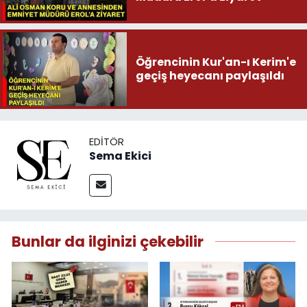
Öğrencinin Kur'an-ı Kerim'e
geçiş heyecanı paylaşıldı
EDITÖR
Sema Ekici
Bunlar da ilginizi çekebilir