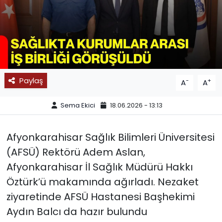
SPOR
11:11 MANŞET
Paylaş
-
+
A
A
Sema Ekici
18.06.2026 - 13:13
Afyonkarahisar Sağlık Bilimleri Üniversitesi
(AFSÜ) Rektörü Adem Aslan,
Afyonkarahisar İl Sağlık Müdürü Hakkı
Öztürk’ü makamında ağırladı. Nezaket
ziyaretinde AFSÜ Hastanesi Başhekimi
Aydın Balcı da hazır bulundu