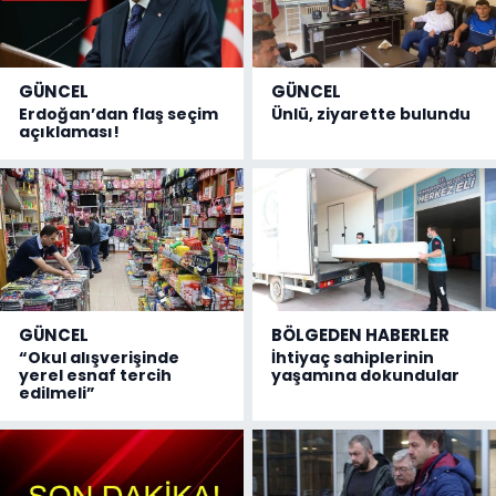
GÜNCEL
GÜNCEL
Erdoğan’dan flaş seçim
Ünlü, ziyarette bulundu
açıklaması!
GÜNCEL
BÖLGEDEN HABERLER
“Okul alışverişinde
İhtiyaç sahiplerinin
yerel esnaf tercih
yaşamına dokundular
edilmeli”