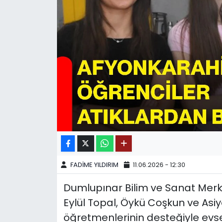
SPOR
11:11 MANŞET
FADİME YILDIRIM
11.06.2026 - 12:30
Dumlupınar Bilim ve Sanat Merke
Eylül Topal, Öykü Coşkun ve As
öğretmenlerinin desteğiyle evse