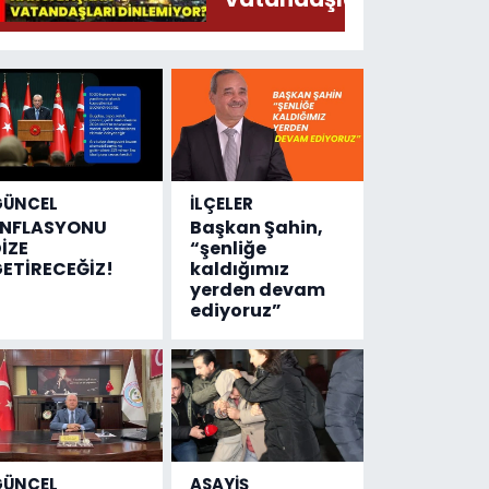
Söylermiş!
dinlemiyor?
GÜNCEL
İLÇELER
ENFLASYONU
Başkan Şahin,
İZE
“şenliğe
ETİRECEĞİZ!
kaldığımız
yerden devam
ediyoruz”
GÜNCEL
ASAYİŞ