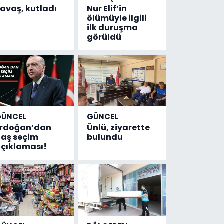
avaş, kutladı
Nur Elif’in
ölümüyle ilgili
ilk duruşma
görüldü
GÜNCEL
GÜNCEL
Erdoğan’dan
Ünlü, ziyarette
laş seçim
bulundu
çıklaması!