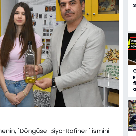
S
f
a
in, "Döngüsel Biyo-Rafineri" ismini