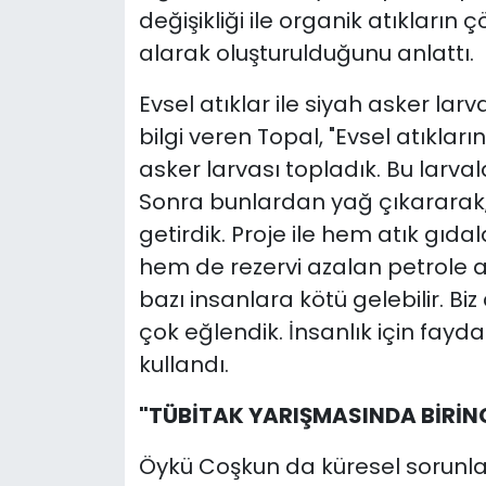
değişikliği ile organik atıkların 
alarak oluşturulduğunu anlattı.
Evsel atıklar ile siyah asker lar
bilgi veren Topal, "Evsel atıklar
asker larvası topladık. Bu larvala
Sonra bunlardan yağ çıkararak,
getirdik. Proje ile hem atık gıd
hem de rezervi azalan petrole al
bazı insanlara kötü gelebilir. B
çok eğlendik. İnsanlık için faydal
kullandı.
"TÜBİTAK YARIŞMASINDA BİRİNC
Öykü Coşkun da küresel sorunla