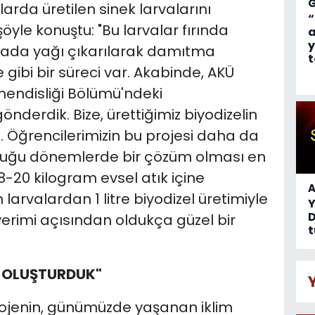
larda üretilen sinek larvalarını
“
öyle konuştu: "Bu larvalar fırında
a
y
gada yağı çıkarılarak damıtma
t
gibi bir süreci var. Akabinde, AKÜ
hendisliği Bölümü'ndeki
nderdik. Bize, ürettiğimiz biyodizelin
dı. Öğrencilerimizin bu projesi daha da
 olduğu dönemlerde bir çözüm olması en
8-20 kilogram evsel atık içine
A
larvalardan 1 litre biyodizel üretimiyle
D
 verimi açısından oldukça güzel bir
t
Fİ OLUŞTURDUK"
rojenin, günümüzde yaşanan iklim