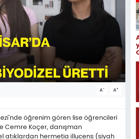
-
+
A
A
zi'nde öğrenim gören lise öğrencileri
iye Cemre Koçer, danışman
l atıklardan hermetia illucens (siyah