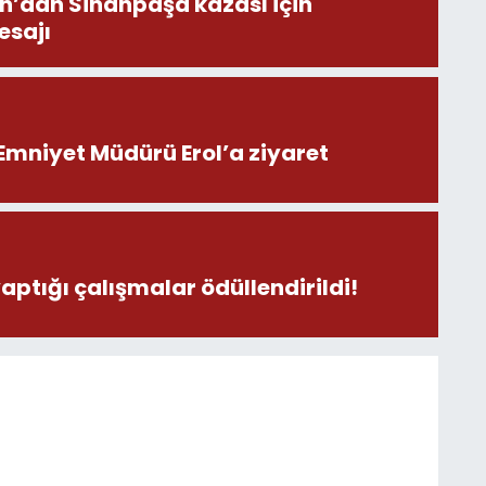
on’dan Sinanpaşa kazası için
esajı
Emniyet Müdürü Erol’a ziyaret
yaptığı çalışmalar ödüllendirildi!