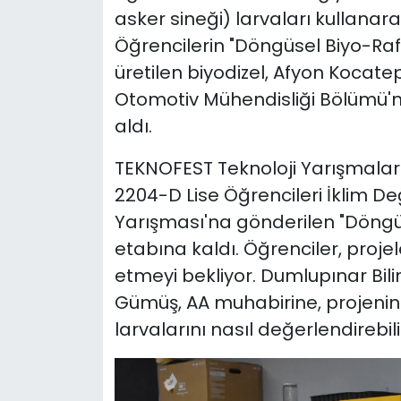
asker sineği) larvaları kullanarak 
Öğrencilerin "Döngüsel Biyo-Raf
üretilen biyodizel, Afyon Kocatep
Otomotiv Mühendisliği Bölümü'n
aldı.
TEKNOFEST Teknoloji Yarışmala
2204-D Lise Öğrencileri İklim Değ
Yarışması'na gönderilen "Döngüse
etabına kaldı. Öğrenciler, proje
etmeyi bekliyor. Dumlupınar Bi
Gümüş, AA muhabirine, projenin 
larvalarını nasıl değerlendirebilir