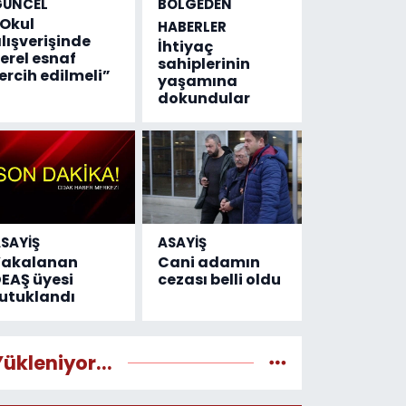
GÜNCEL
BÖLGEDEN
Okul
HABERLER
lışverişinde
İhtiyaç
erel esnaf
sahiplerinin
ercih edilmeli”
yaşamına
dokundular
SAYİŞ
ASAYİŞ
Yakalanan
Cani adamın
EAŞ üyesi
cezası belli oldu
utuklandı
Yükleniyor...