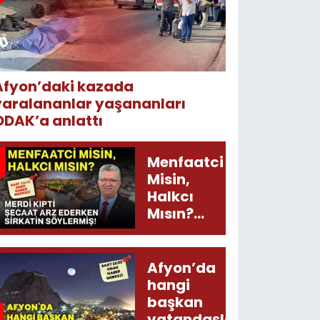
Afyon’daki kazada
yaralananlar yaşananları
ODAK’a anlattı
Menfaatci
Misin,
Halkcı
Mısın?
Merdi
Kıpti
Şecaat
Afyon’da
Arz
hangi
Ederken
başkan
Sirkatin
vatandaşları