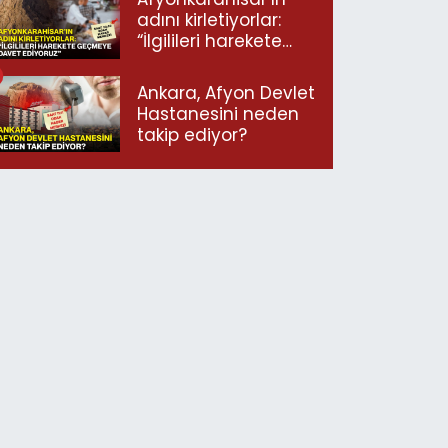
adını kirletiyorlar:
“İlgilileri harekete
geçmeye davet
ediyoruz”
Ankara, Afyon Devlet
Hastanesini neden
takip ediyor?