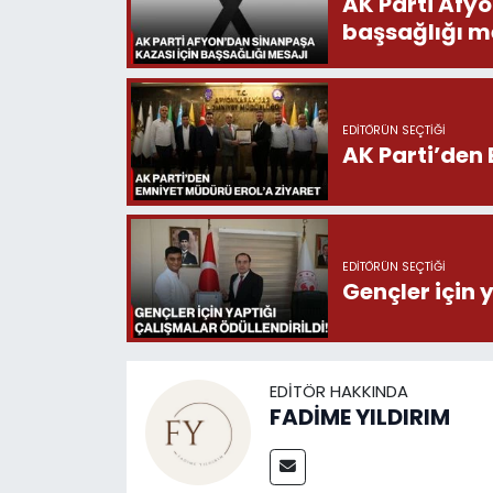
AK Parti Afy
başsağlığı m
EDITÖRÜN SEÇTIĞI
AK Parti’den 
EDITÖRÜN SEÇTIĞI
Gençler için 
EDITÖR HAKKINDA
FADİME YILDIRIM