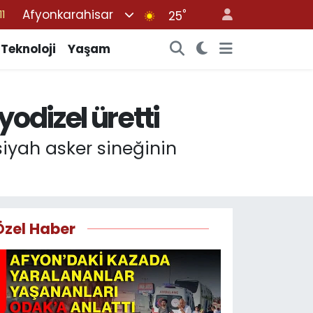
Afyonkarahisar
°
8
25
2
Teknoloji
Yaşam
8
3
odizel üretti
4
11
 siyah asker sineğinin
Özel Haber