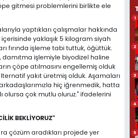
çöpe gitmesi problemlerini birlikte ele
1
valarıyla yaptıkları çalışmalar hakkında
ın içerisinde yaklaşık 5 kilogram siyah
2
rı fırında işleme tabi tuttuk, öğüttük.
 damıtma işlemiyle biyodizel haline
aların çöpe atılmasını engellemiş olduk
ternatif yakıt üretmiş olduk. Aşamaları
3
iz arkadaşlarımızla hiç iğrenmedik, hatta
ı olursa çok mutlu oluruz." ifadelerini
4
İLİK BEKLİYORUZ"
ra çözüm aradıkları projede yer
5