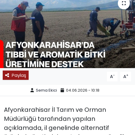
SPOR
11:11 MANŞET
Paylaş
-
+
A
A
Sema Ekici
04.06.2026 - 10:18
Afyonkarahisar İl Tarım ve Orman
Müdürlüğü tarafından yapılan
açıklamada, il genelinde alternatif