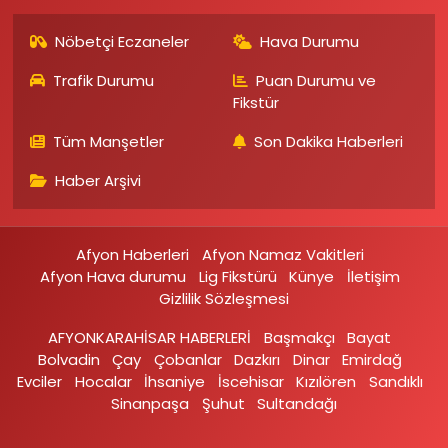
Nöbetçi Eczaneler
Hava Durumu
Trafik Durumu
Puan Durumu ve
Fikstür
Tüm Manşetler
Son Dakika Haberleri
Haber Arşivi
Afyon Haberleri
Afyon Namaz Vakitleri
Afyon Hava durumu
Lig Fikstürü
Künye
İletişim
Gizlilik Sözleşmesi
AFYONKARAHİSAR HABERLERİ
Başmakçı
Bayat
Bolvadin
Çay
Çobanlar
Dazkırı
Dinar
Emirdağ‎
Evciler‎
Hocalar
İhsaniye‎
İscehisar
Kızılören‎
Sandıklı‎
Sinanpaşa
Şuhut
Sultandağı