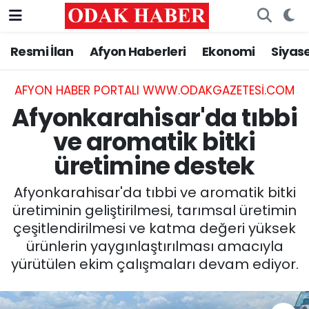
Resmi İlan
Afyon Haberleri
Ekonomi
Siyas
AFYONKARAHİSAR HABERLERİ
Nöbetçi Eczaneler
Resmi İlan
Hava Durumu
AFYON HABER PORTALI WWW.ODAKGAZETESI.COM
Afyonkarahisar'da tıbbi
ASAYİŞ
Trafik Durumu
ve aromatik bitki
üretimine destek
GÜNCEL
Süper Lig Puan Durumu ve Fikstür
Afyonkarahisar'da tıbbi ve aromatik bitki
SİYASET
Tüm Manşetler
üretiminin geliştirilmesi, tarımsal üretimin
çeşitlendirilmesi ve katma değeri yüksek
EĞİTİM
Son Dakika Haberleri
ürünlerin yaygınlaştırılması amacıyla
yürütülen ekim çalışmaları devam ediyor.
MAGAZİN
Haber Arşivi
SAĞLIK