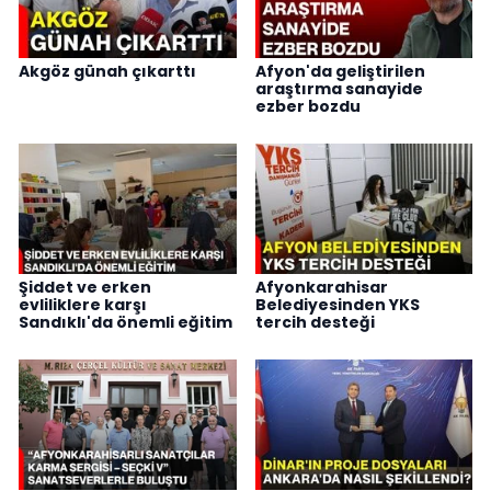
Akgöz günah çıkarttı
Afyon'da geliştirilen
araştırma sanayide
ezber bozdu
Şiddet ve erken
Afyonkarahisar
evliliklere karşı
Belediyesinden YKS
Sandıklı'da önemli eğitim
tercih desteği