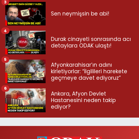
3
Sen neymişsin be abi!
4
Durak cinayeti sonrasında acı
detaylara ODAK ulaştı!
5
Afyonkarahisar’ın adını
kirletiyorlar: “İlgilileri harekete
geçmeye davet ediyoruz”
6
Ankara, Afyon Devlet
Hastanesini neden takip
ediyor?