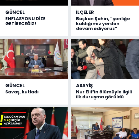
GÜNCEL
İLÇELER
ENFLASYONU DİZE
Başkan Şahin, “şenliğe
GETİRECEĞİZ!
kaldığımız yerden
devam ediyoruz”
GÜNCEL
ASAYİŞ
Savaş, kutladı
Nur Elif’in ölümüyle ilgili
ilk duruşma görüldü