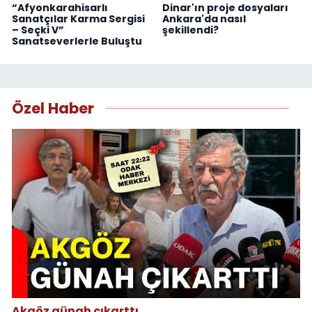
“Afyonkarahisarlı
Dinar'ın proje dosyaları
Sanatçılar Karma Sergisi
Ankara'da nasıl
– Seçki V”
şekillendi?
Sanatseverlerle Buluştu
Özel Haber
Akgöz günah çıkarttı