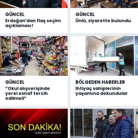
GÜNCEL
GÜNCEL
Erdoğan’dan flaş seçim
Ünlü, ziyarette bulundu
açıklaması!
GÜNCEL
BÖLGEDEN HABERLER
“Okul alışverişinde
İhtiyaç sahiplerinin
yerel esnaf tercih
yaşamına dokundular
edilmeli”