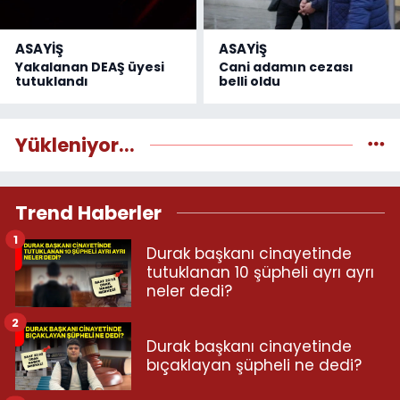
ASAYİŞ
ASAYİŞ
Yakalanan DEAŞ üyesi
Cani adamın cezası
tutuklandı
belli oldu
Yükleniyor...
Trend Haberler
1
Durak başkanı cinayetinde
tutuklanan 10 şüpheli ayrı ayrı
neler dedi?
2
Durak başkanı cinayetinde
bıçaklayan şüpheli ne dedi?