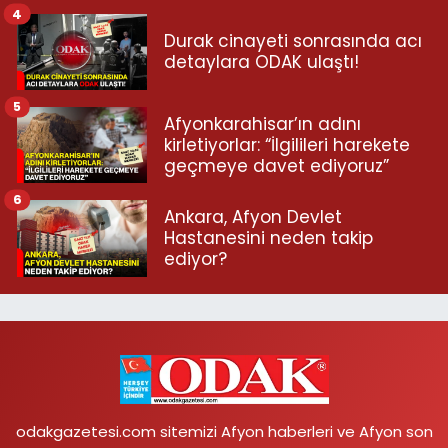
4
Durak cinayeti sonrasında acı
detaylara ODAK ulaştı!
5
Afyonkarahisar’ın adını
kirletiyorlar: “İlgilileri harekete
geçmeye davet ediyoruz”
6
Ankara, Afyon Devlet
Hastanesini neden takip
ediyor?
odakgazetesi.com sitemizi Afyon haberleri ve Afyon son