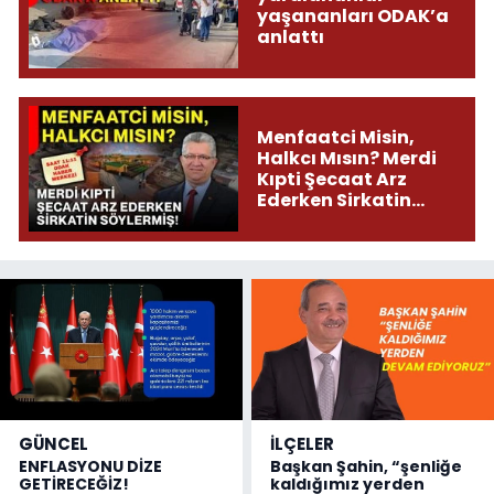
yaşananları ODAK’a
anlattı
Menfaatci Misin,
Halkcı Mısın? Merdi
Kıpti Şecaat Arz
Ederken Sirkatin
Söylermiş!
GÜNCEL
İLÇELER
ENFLASYONU DİZE
Başkan Şahin, “şenliğe
GETİRECEĞİZ!
kaldığımız yerden