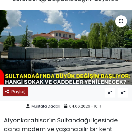
SPOR
11:11 MANŞET
Paylaş
-
+
A
A
Mustafa Dadak
04.06.2026 - 10:11
Afyonkarahisar’ın Sultandağı ilçesinde
daha modern ve yaşanabilir bir kent