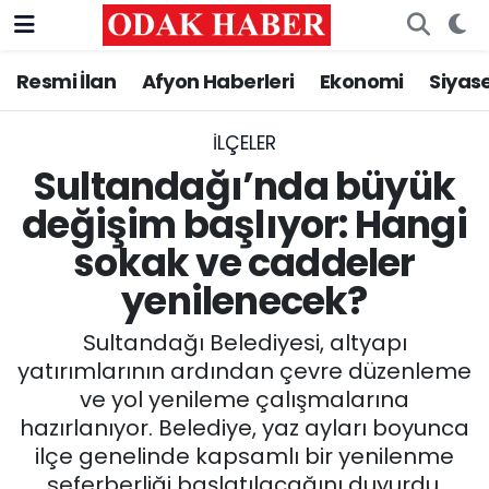
Resmi İlan
Afyon Haberleri
Ekonomi
Siyas
AFYONKARAHİSAR HABERLERİ
Nöbetçi Eczaneler
Resmi İlan
Hava Durumu
İLÇELER
Sultandağı’nda büyük
ASAYİŞ
Trafik Durumu
değişim başlıyor: Hangi
sokak ve caddeler
GÜNCEL
Süper Lig Puan Durumu ve Fikstür
yenilenecek?
SİYASET
Tüm Manşetler
Sultandağı Belediyesi, altyapı
EĞİTİM
Son Dakika Haberleri
yatırımlarının ardından çevre düzenleme
ve yol yenileme çalışmalarına
MAGAZİN
Haber Arşivi
hazırlanıyor. Belediye, yaz ayları boyunca
ilçe genelinde kapsamlı bir yenilenme
SAĞLIK
seferberliği başlatılacağını duyurdu.