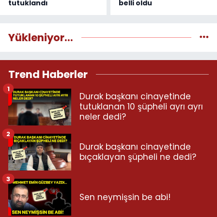
tutuklandı
belli oldu
Yükleniyor...
Trend Haberler
1
Durak başkanı cinayetinde
tutuklanan 10 şüpheli ayrı ayrı
neler dedi?
2
Durak başkanı cinayetinde
bıçaklayan şüpheli ne dedi?
3
Sen neymişsin be abi!