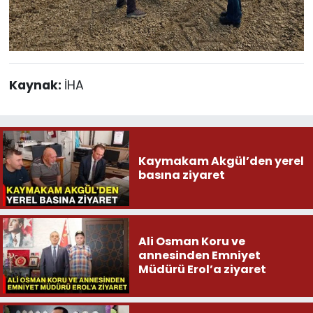
Kaynak:
İHA
Kaymakam Akgül’den yerel
basına ziyaret
Ali Osman Koru ve
annesinden Emniyet
Müdürü Erol’a ziyaret