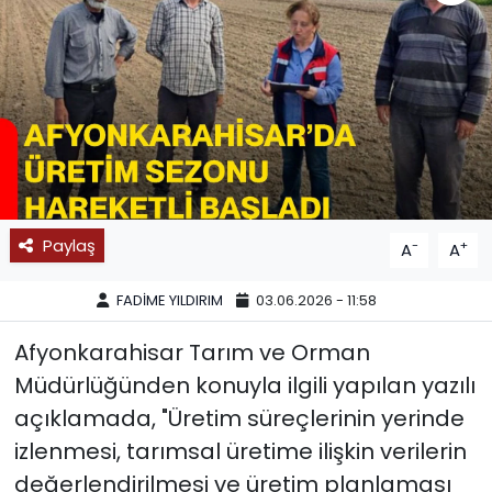
SPOR
11:11 MANŞET
Paylaş
-
+
A
A
FADİME YILDIRIM
03.06.2026 - 11:58
Afyonkarahisar Tarım ve Orman
Müdürlüğünden konuyla ilgili yapılan yazılı
açıklamada, "Üretim süreçlerinin yerinde
izlenmesi, tarımsal üretime ilişkin verilerin
değerlendirilmesi ve üretim planlaması