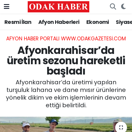
Resmi İlan
Afyon Haberleri
Ekonomi
Siyas
AFYONKARAHİSAR HABERLERİ
Nöbetçi Eczaneler
Resmi İlan
Hava Durumu
AFYON HABER PORTALI WWW.ODAKGAZETESI.COM
Afyonkarahisar’da
ASAYİŞ
Trafik Durumu
üretim sezonu hareketli
başladı
GÜNCEL
Süper Lig Puan Durumu ve Fikstür
Afyonkarahisar’da üretimi yapılan
SİYASET
Tüm Manşetler
turşuluk lahana ve dane mısır ürünlerine
yönelik dikim ve ekim işlemlerinin devam
EĞİTİM
Son Dakika Haberleri
ettiği belirtildi.
MAGAZİN
Haber Arşivi
SAĞLIK