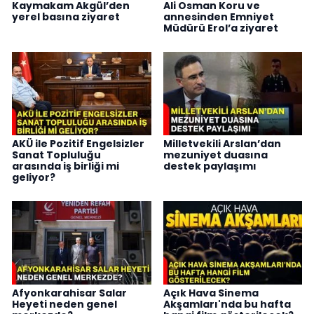
Kaymakam Akgül’den
Ali Osman Koru ve
yerel basına ziyaret
annesinden Emniyet
Müdürü Erol’a ziyaret
AKÜ ile Pozitif Engelsizler
Milletvekili Arslan’dan
Sanat Topluluğu
mezuniyet duasına
arasında iş birliği mi
destek paylaşımı
geliyor?
Afyonkarahisar Salar
Açık Hava Sinema
Heyeti neden genel
Akşamları'nda bu hafta