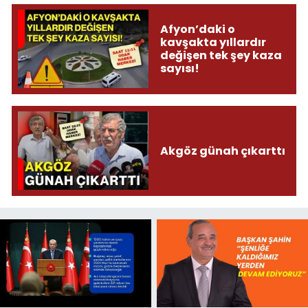
Afyon’daki o
kavşakta yıllardır
değişen tek şey kaza
sayısı!
Akgöz günah çıkarttı