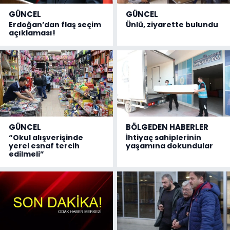
GÜNCEL
GÜNCEL
Erdoğan’dan flaş seçim
Ünlü, ziyarette bulundu
açıklaması!
GÜNCEL
BÖLGEDEN HABERLER
“Okul alışverişinde
İhtiyaç sahiplerinin
yerel esnaf tercih
yaşamına dokundular
edilmeli”