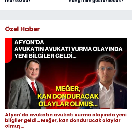
merkezde?
hangi film gösterilecek?
Özel Haber
Afyon’da avukatın avukatı vurma olayında yeni
bilgiler geldi... Meğer, kan donduracak olaylar
olmuş...