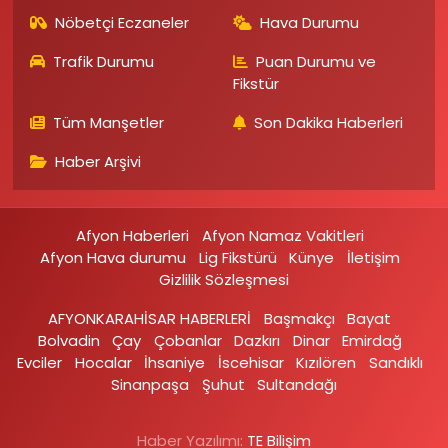
Nöbetçi Eczaneler
Hava Durumu
Trafik Durumu
Puan Durumu ve
Fikstür
Tüm Manşetler
Son Dakika Haberleri
Haber Arşivi
Afyon Haberleri
Afyon Namaz Vakitleri
Afyon Hava durumu
Lig Fikstürü
Künye
İletişim
Gizlilik Sözleşmesi
AFYONKARAHİSAR HABERLERİ
Başmakçı
Bayat
Bolvadin
Çay
Çobanlar
Dazkırı
Dinar
Emirdağ‎
Evciler‎
Hocalar
İhsaniye‎
İscehisar
Kızılören‎
Sandıklı‎
Sinanpaşa
Şuhut
Sultandağı
Haber Yazılımı:
TE Bilişim