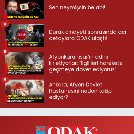
Sen neymişsin be abi!
4
Durak cinayeti sonrasında acı
detaylara ODAK ulaştı!
5
Afyonkarahisar’ın adını
kirletiyorlar: “İlgilileri harekete
geçmeye davet ediyoruz”
6
Ankara, Afyon Devlet
Hastanesini neden takip
ediyor?