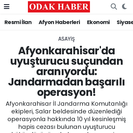
Resmi İlan
Afyon Haberleri
Ekonomi
Siyas
AFYONKARAHİSAR HABERLERİ
Nöbetçi Eczaneler
Resmi İlan
Hava Durumu
ASAYİŞ
Afyonkarahisar'da
ASAYİŞ
Trafik Durumu
uyuşturucu suçundan
aranıyordu:
GÜNCEL
Süper Lig Puan Durumu ve Fikstür
Jandarmadan başarılı
SİYASET
Tüm Manşetler
operasyon!
EĞİTİM
Son Dakika Haberleri
Afyonkarahisar İl Jandarma Komutanlığı
ekipleri, Salar beldesinde düzenlediği
MAGAZİN
Haber Arşivi
operasyonla hakkında 10 yıl kesinleşmiş
hapis cezası bulunan uyuşturucu
SAĞLIK