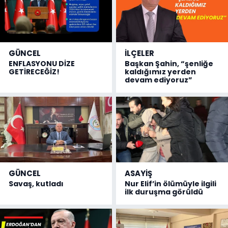
GÜNCEL
İLÇELER
ENFLASYONU DİZE
Başkan Şahin, “şenliğe
GETİRECEĞİZ!
kaldığımız yerden
devam ediyoruz”
GÜNCEL
ASAYİŞ
Savaş, kutladı
Nur Elif’in ölümüyle ilgili
ilk duruşma görüldü