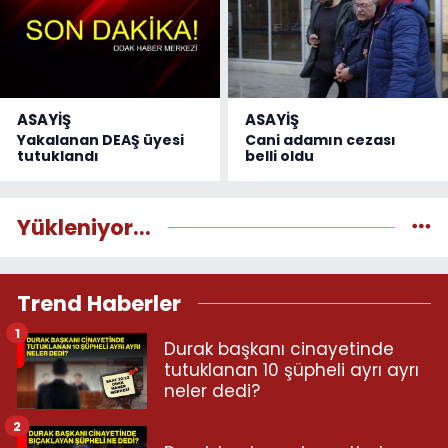
ASAYİŞ
ASAYİŞ
Yakalanan DEAŞ üyesi
Cani adamın cezası
tutuklandı
belli oldu
Yükleniyor...
Trend Haberler
1
Durak başkanı cinayetinde
tutuklanan 10 şüpheli ayrı ayrı
neler dedi?
2