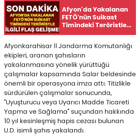
Afyon'da Yakalanan
FETÖ'nün Suikast
Timindeki Teröristle
İlgili Flaş Gelişme!
Afyonkarahisar İl Jandarma Komutanlığı
ekipleri, aranan şahısların
yakalanmasına yönelik yürüttüğü
çalışmalar kapsamında Salar beldesinde
önemli bir operasyona imza attı. Titizlikle
sürdürülen çalışmalar sonucunda,
"Uyuşturucu veya Uyarıcı Madde Ticareti
Yapma ve Sağlama" suçundan hakkında
10 yıl kesinleşmiş hapis cezası bulunan
U.D. isimli şahıs yakalandı.