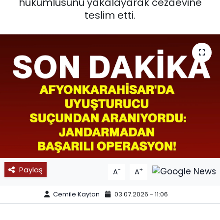
hükümlüsünü yakalayarak cezaevine
teslim etti.
SPOR
11:11 MANŞET
Paylaş
-
+
A
A
Cemile Kaytan
03.07.2026 - 11:06