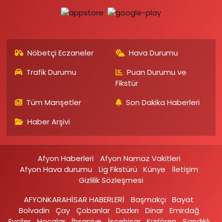
Nöbetçi Eczaneler
Hava Durumu
Trafik Durumu
Puan Durumu ve
Fikstür
Tüm Manşetler
Son Dakika Haberleri
Haber Arşivi
Afyon Haberleri
Afyon Namaz Vakitleri
Afyon Hava durumu
Lig Fikstürü
Künye
İletişim
Gizlilik Sözleşmesi
AFYONKARAHİSAR HABERLERİ
Başmakçı
Bayat
Bolvadin
Çay
Çobanlar
Dazkırı
Dinar
Emirdağ‎
Evciler‎
Hocalar
İhsaniye‎
İscehisar
Kızılören‎
Sandıklı‎