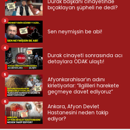
Durak başkanı cinayetinde
bıçaklayan şüpheli ne dedi?
3
Sen neymişsin be abi!
4
Durak cinayeti sonrasında acı
detaylara ODAK ulaştı!
5
Afyonkarahisar’ın adını
kirletiyorlar: “İlgilileri harekete
geçmeye davet ediyoruz”
6
Ankara, Afyon Devlet
Hastanesini neden takip
ediyor?