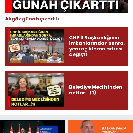
Akgöz günah çıkarttı
CHP İl Başkanlığının
imkanlarından sonra,
yeni açıklama adresi
değişti!
Belediye Meclisinden
notlar... (1)