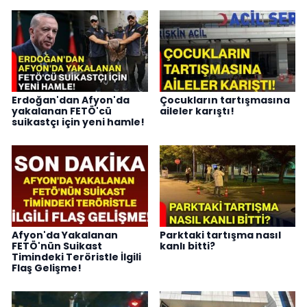
Erdoğan'dan Afyon'da
Çocukların tartışmasına
yakalanan FETÖ'cü
aileler karıştı!
suikastçı için yeni hamle!
Afyon'da Yakalanan
Parktaki tartışma nasıl
FETÖ'nün Suikast
kanlı bitti?
Timindeki Teröristle İlgili
Flaş Gelişme!