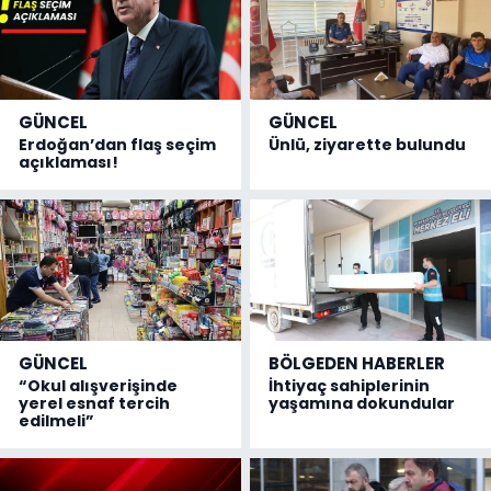
GÜNCEL
GÜNCEL
Erdoğan’dan flaş seçim
Ünlü, ziyarette bulundu
açıklaması!
GÜNCEL
BÖLGEDEN HABERLER
“Okul alışverişinde
İhtiyaç sahiplerinin
yerel esnaf tercih
yaşamına dokundular
edilmeli”