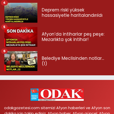
4
Deprem riski yüksek
hassasiyetle haritalandırıldı
5
Afyon’da intiharlar peş peşe:
Mezarlıkta şok intihar!
6
Belediye Meclisinden notlar...
(1)
odakgazetesi.com sitemizi Afyon haberleri ve Afyon son
dakika için takip ediniz. Afyon haber, Afyon güncel, Afyon