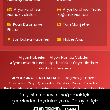
Afyonkarahisar
Afyonkarahisar Trafik
Namaz Vakitleri
Yoğunluk Haritası
Puan Durumu ve
Tüm Manşetler
Fikstür
Son Dakika Haberleri
Haber Arşivi
Afyon Haberleri
Afyon Namaz Vakitleri
Afyon Hava durumu
Lig Fikstürü
Künye
İletişim
Gizlilik Sözleşmesi
AFYONKARAHİSAR HABERLERİ
Başmakçı
Bayat
Bolvadin
Çay
Çobanlar
Dazkırı
Dinar
Emirdağ‎
Evciler‎
Hocalar
İhsaniye‎
İscehisar
Kızılören‎
Sandıklı‎
Sinanpaşa
Şuhut
Sultandağı
En iyi site deneyimi sağlamak için
çerezlerden faydalanıyoruz. Detaylar için
Haber Yazılımı:
TE Bilişim
lütfen tıklayın.
TAMAM