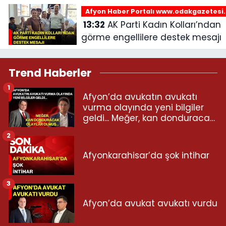
Afyon Haber Portalı www.odakgazetesi
13:32
AK Parti Kadın Kolları’ndan
görme engellilere destek mesajı
Trend Haberler
1
Afyon’da avukatın avukatı
vurma olayında yeni bilgiler
geldi... Meğer, kan donduracak
olaylar olmuş...
2
Afyonkarahisar’da şok intihar
3
Afyon’da avukat avukatı vurdu