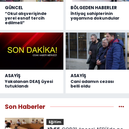
GÜNCEL
BÖLGEDEN HABERLER
“Okul alışverişinde
İhtiyaç sahiplerinin
yerel esnaf tercih
yaşamına dokundular
edilmeli”
ASAYİŞ
ASAYİŞ
Yakalanan DEAŞ üyesi
Cani adamın cezası
tutuklandı
belli oldu
Son Haberler
Eğitim