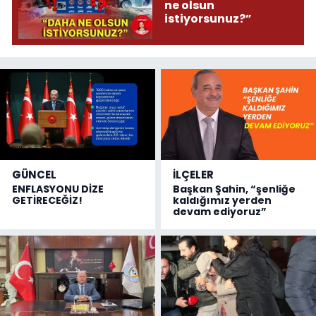
ne olsun
istiyorsunuz?”
GÜNCEL
İLÇELER
ENFLASYONU DİZE
Başkan Şahin, “şenliğe
GETİRECEĞİZ!
kaldığımız yerden
devam ediyoruz”