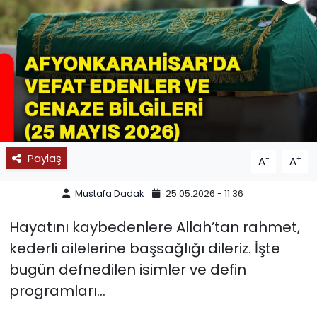
SPOR
11:11 MANŞET
Paylaş
-
+
A
A
Mustafa Dadak
25.05.2026 - 11:36
Hayatını kaybedenlere Allah’tan rahmet,
kederli ailelerine başsağlığı dileriz. İşte
bugün defnedilen isimler ve defin
programları…