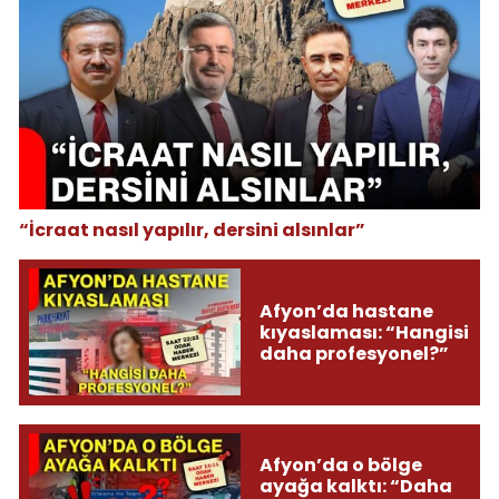
“İcraat nasıl yapılır, dersini alsınlar”
Afyon’da hastane
kıyaslaması: “Hangisi
daha profesyonel?”
Afyon’da o bölge
ayağa kalktı: “Daha