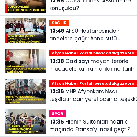
13:55
COP31 öncesi AFSÜ’de ne
konuşuldu?
SAĞLIK
13:49
AFSÜ Hastanesinden
annelere çağrı: Anne sütü
neden önemli?
Afyon Haber Portalı www.odakgazetesi
13:38
Gazi sayılmayan terörle
mücadele kahramanlarına tarihi 
Afyon Haber Portalı www.odakgazetesi
13:36
MHP Afyonkarahisar
teşkilatından yerel basına teşekkü
SPOR
13:35
Filenin Sultanları hazırlık
maçında Fransa’yı nasıl geçti?