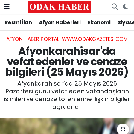
Resmi İlan
Afyon Haberleri
Ekonomi
Siyas
AFYONKARAHİSAR HABERLERİ
Afyonkarahisar Nöbetçi Eczaneler
Resmi İlan
Afyonkarahisar Hava Durumu
AFYON HABER PORTALI WWW.ODAKGAZETESI.COM
Afyonkarahisar'da
ASAYİŞ
Afyonkarahisar Namaz Vakitleri
vefat edenler ve cenaze
bilgileri (25 Mayıs 2026)
GÜNCEL
Afyonkarahisar Trafik Yoğunluk Haritası
Afyonkarahisar’da 25 Mayıs 2026
SİYASET
Süper Lig Puan Durumu ve Fikstür
Pazartesi günü vefat eden vatandaşların
isimleri ve cenaze törenlerine ilişkin bilgiler
EĞİTİM
Tüm Manşetler
açıklandı.
MAGAZİN
Son Dakika Haberleri
SAĞLIK
Haber Arşivi