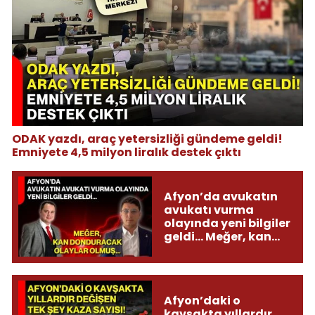
ODAK yazdı, araç yetersizliği gündeme geldi!
Emniyete 4,5 milyon liralık destek çıktı
Afyon’da avukatın
avukatı vurma
olayında yeni bilgiler
geldi... Meğer, kan
donduracak olaylar
olmuş...
Afyon’daki o
kavşakta yıllardır