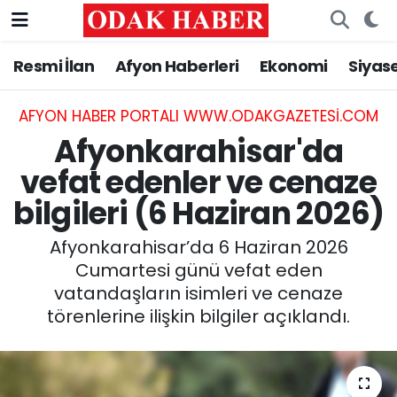
Resmi İlan
Afyon Haberleri
Ekonomi
Siyas
AFYONKARAHİSAR HABERLERİ
Nöbetçi Eczaneler
Resmi İlan
Hava Durumu
AFYON HABER PORTALI WWW.ODAKGAZETESI.COM
Afyonkarahisar'da
ASAYİŞ
Trafik Durumu
vefat edenler ve cenaze
bilgileri (6 Haziran 2026)
GÜNCEL
Süper Lig Puan Durumu ve Fikstür
Afyonkarahisar’da 6 Haziran 2026
SİYASET
Tüm Manşetler
Cumartesi günü vefat eden
vatandaşların isimleri ve cenaze
EĞİTİM
Son Dakika Haberleri
törenlerine ilişkin bilgiler açıklandı.
MAGAZİN
Haber Arşivi
SAĞLIK