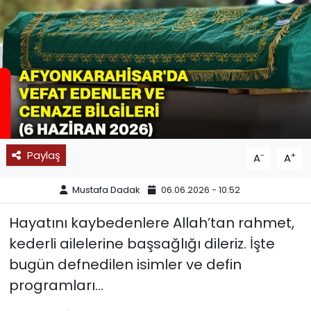
SPOR
11:11 MANŞET
Paylaş
-
+
A
A
Mustafa Dadak
06.06.2026 - 10:52
Hayatını kaybedenlere Allah’tan rahmet,
kederli ailelerine başsağlığı dileriz. İşte
bugün defnedilen isimler ve defin
programları…