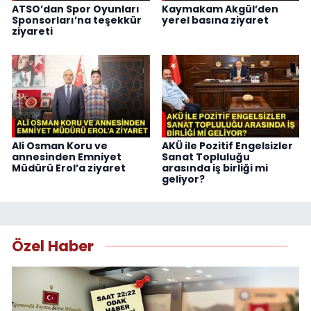
ATSO’dan Spor Oyunları
Kaymakam Akgül’den
Sponsorları’na teşekkür
yerel basına ziyaret
ziyareti
Ali Osman Koru ve
AKÜ ile Pozitif Engelsizler
annesinden Emniyet
Sanat Topluluğu
Müdürü Erol’a ziyaret
arasında iş birliği mi
geliyor?
Özel Haber