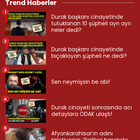
Trend Haberler
1
Durak başkanı cinayetinde
tutuklanan 10 şüpheli ayrı ayrı
neler dedi?
2
Durak başkanı cinayetinde
bıçaklayan şüpheli ne dedi?
3
Sen neymişsin be abi!
4
Durak cinayeti sonrasında acı
detaylara ODAK ulaştı!
5
Afyonkarahisar’ın adını
kirletiyorlar: “İlgilileri harekete