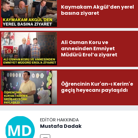
Kaymakam Akgül’den yerel
basına ziyaret
Ali Osman Koru ve
annesinden Emniyet
Müdürü Erol’a ziyaret
Öğrencinin Kur'an-ı Kerim'e
geçiş heyecanı paylaşıldı
EDITÖR HAKKINDA
Mustafa Dadak