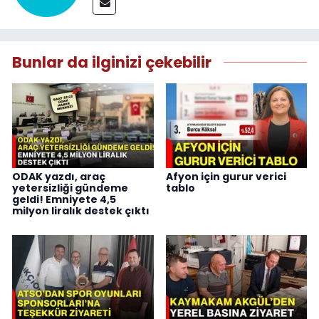
Bunlar da ilginizi çekebilir
ODAK yazdı, araç
Afyon için gurur verici
yetersizliği gündeme
tablo
geldi! Emniyete 4,5
milyon liralık destek çıktı