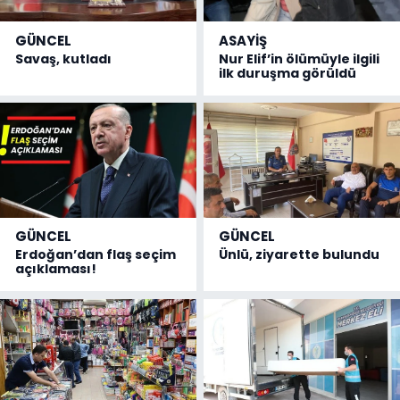
GÜNCEL
ASAYİŞ
Savaş, kutladı
Nur Elif’in ölümüyle ilgili
ilk duruşma görüldü
GÜNCEL
GÜNCEL
Erdoğan’dan flaş seçim
Ünlü, ziyarette bulundu
açıklaması!