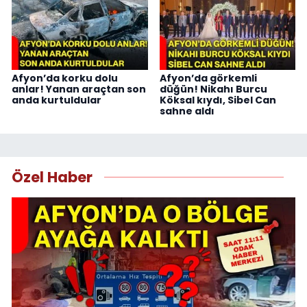
Afyon’da korku dolu
Afyon’da görkemli
anlar! Yanan araçtan son
düğün! Nikahı Burcu
anda kurtuldular
Köksal kıydı, Sibel Can
sahne aldı
Özel Haber