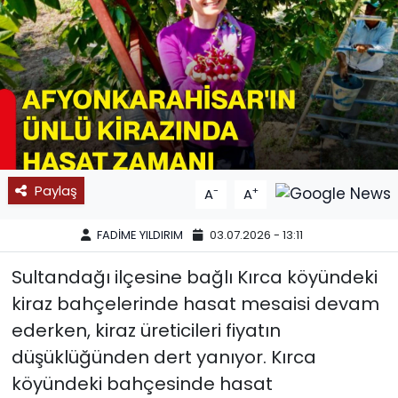
SPOR
11:11 MANŞET
Paylaş
-
+
A
A
FADİME YILDIRIM
03.07.2026 - 13:11
Sultandağı ilçesine bağlı Kırca köyündeki
kiraz bahçelerinde hasat mesaisi devam
ederken, kiraz üreticileri fiyatın
düşüklüğünden dert yanıyor. Kırca
köyündeki bahçesinde hasat