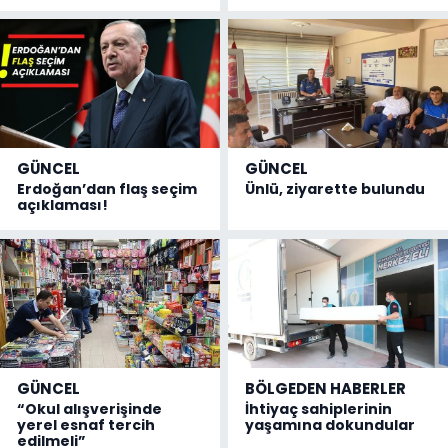
GÜNCEL
GÜNCEL
Erdoğan’dan flaş seçim
Ünlü, ziyarette bulundu
açıklaması!
GÜNCEL
BÖLGEDEN HABERLER
“Okul alışverişinde
İhtiyaç sahiplerinin
yerel esnaf tercih
yaşamına dokundular
edilmeli”