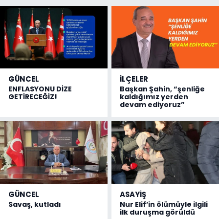
GÜNCEL
İLÇELER
ENFLASYONU DİZE
Başkan Şahin, “şenliğe
GETİRECEĞİZ!
kaldığımız yerden
devam ediyoruz”
GÜNCEL
ASAYİŞ
Savaş, kutladı
Nur Elif’in ölümüyle ilgili
ilk duruşma görüldü