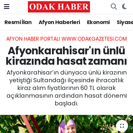
Resmi İlan
Afyon Haberleri
Ekonomi
Siyas
AFYONKARAHİSAR HABERLERİ
Nöbetçi Eczaneler
Resmi İlan
Hava Durumu
AFYON HABER PORTALI WWW.ODAKGAZETESI.COM
Afyonkarahisar'ın ünlü
ASAYİŞ
Trafik Durumu
kirazında hasat zamanı
GÜNCEL
Süper Lig Puan Durumu ve Fikstür
Afyonkarahisar’ın dünyaca ünlü kirazının
yetiştiği Sultandağı ilçesinde ihracatlık
SİYASET
Tüm Manşetler
kiraz alım fiyatlarının 60 TL olarak
açıklanmasının ardından hasat dönemi
EĞİTİM
Son Dakika Haberleri
başladı.
MAGAZİN
Haber Arşivi
SAĞLIK