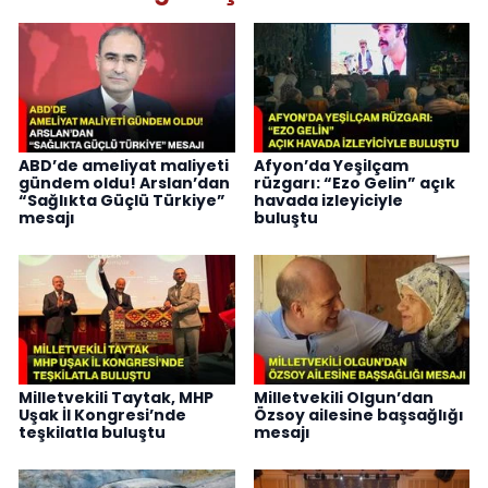
ABD’de ameliyat maliyeti
Afyon’da Yeşilçam
gündem oldu! Arslan’dan
rüzgarı: “Ezo Gelin” açık
“Sağlıkta Güçlü Türkiye”
havada izleyiciyle
mesajı
buluştu
Milletvekili Taytak, MHP
Milletvekili Olgun’dan
Uşak İl Kongresi’nde
Özsoy ailesine başsağlığı
teşkilatla buluştu
mesajı