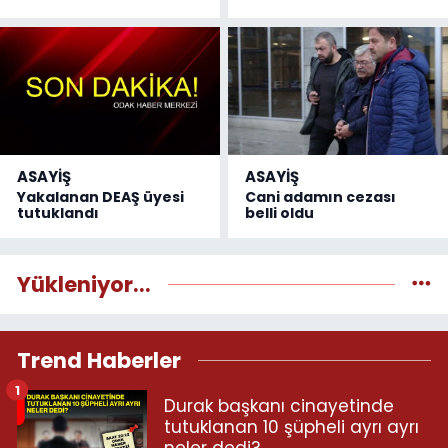
ASAYİŞ
ASAYİŞ
Yakalanan DEAŞ üyesi
Cani adamın cezası
tutuklandı
belli oldu
Yükleniyor...
Trend Haberler
1
Durak başkanı cinayetinde
tutuklanan 10 şüpheli ayrı ayrı