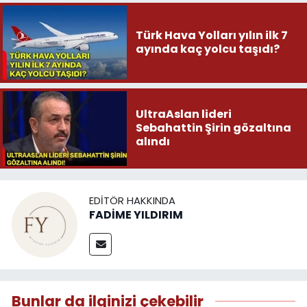
Türk Hava Yolları yılın ilk 7
ayında kaç yolcu taşıdı?
UltraAslan lideri
Sebahattin Şirin gözaltına
alındı
EDITÖR HAKKINDA
FADİME YILDIRIM
Bunlar da ilginizi çekebilir