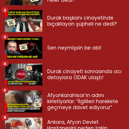
neler dedi?
2
Durak başkanı cinayetinde
bıçaklayan şüpheli ne dedi?
3
Sen neymişsin be abi!
4
Durak cinayeti sonrasında acı
detaylara ODAK ulaştı!
5
Afyonkarahisar’ın adını
kirletiyorlar: “İlgilileri harekete
geçmeye davet ediyoruz”
6
Ankara, Afyon Devlet
Hastanesini neden takip