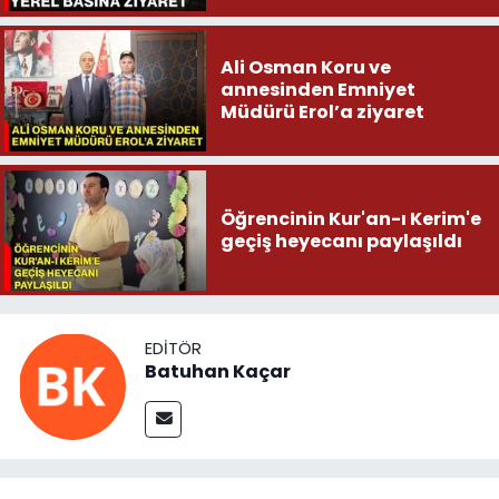
Ali Osman Koru ve
annesinden Emniyet
Müdürü Erol’a ziyaret
Öğrencinin Kur'an-ı Kerim'e
geçiş heyecanı paylaşıldı
EDITÖR
Batuhan Kaçar