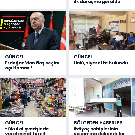
ilk duruşma görüldü
GÜNCEL
GÜNCEL
Erdoğan’dan flaş seçim
Ünlü, ziyarette bulundu
açıklaması!
GÜNCEL
BÖLGEDEN HABERLER
“Okul alışverişinde
İhtiyaç sahiplerinin
yerel esnaf tercih
yaşamına dokundular