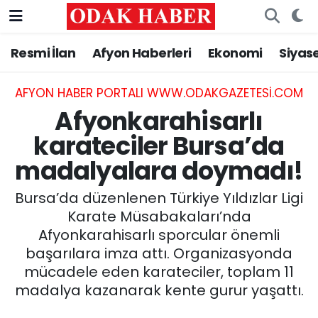
Resmi İlan
Afyon Haberleri
Ekonomi
Siyas
AFYONKARAHİSAR HABERLERİ
Nöbetçi Eczaneler
Resmi İlan
Hava Durumu
AFYON HABER PORTALI WWW.ODAKGAZETESI.COM
Afyonkarahisarlı
ASAYİŞ
Trafik Durumu
karateciler Bursa’da
madalyalara doymadı!
GÜNCEL
Süper Lig Puan Durumu ve Fikstür
Bursa’da düzenlenen Türkiye Yıldızlar Ligi
SİYASET
Tüm Manşetler
Karate Müsabakaları’nda
Afyonkarahisarlı sporcular önemli
EĞİTİM
Son Dakika Haberleri
başarılara imza attı. Organizasyonda
mücadele eden karateciler, toplam 11
MAGAZİN
Haber Arşivi
madalya kazanarak kente gurur yaşattı.
SAĞLIK