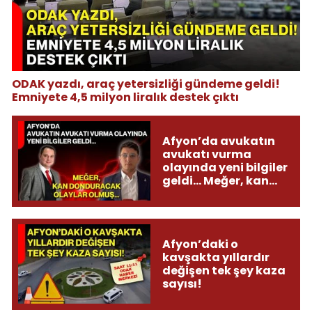
ODAK yazdı, araç yetersizliği gündeme geldi!
Emniyete 4,5 milyon liralık destek çıktı
Afyon’da avukatın
avukatı vurma
olayında yeni bilgiler
geldi... Meğer, kan
donduracak olaylar
olmuş...
Afyon’daki o
kavşakta yıllardır
değişen tek şey kaza
sayısı!