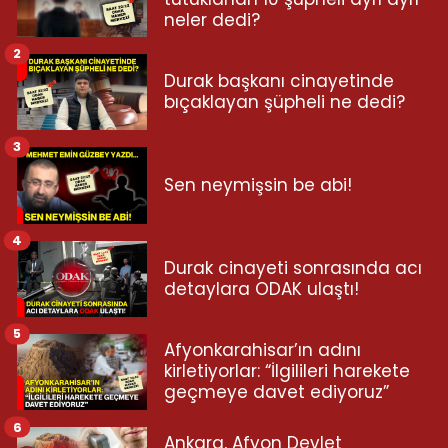
neler dedi?
2
Durak başkanı cinayetinde
bıçaklayan şüpheli ne dedi?
3
Sen neymişsin be abi!
4
Durak cinayeti sonrasında acı
detaylara ODAK ulaştı!
5
Afyonkarahisar’ın adını
kirletiyorlar: “İlgilileri harekete
geçmeye davet ediyoruz”
6
Ankara, Afyon Devlet