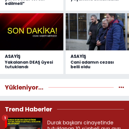
edilmeli”
ASAYİŞ
ASAYİŞ
Yakalanan DEAŞ üyesi
Cani adamın cezası
tutuklandı
belli oldu
Yükleniyor...
Trend Haberler
1
Durak başkanı cinayetinde
tutuklanan 10 şüpheli ayrı ayrı