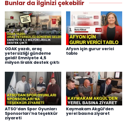
Bunlar da ilginizi çekebilir
ODAK yazdı, araç
Afyon için gurur verici
yetersizliği gündeme
tablo
geldi! Emniyete 4,5
milyon liralık destek çıktı
ATSO’dan Spor Oyunları
Kaymakam Akgül’den
Sponsorları’na teşekkür
yerel basına ziyaret
ziyareti