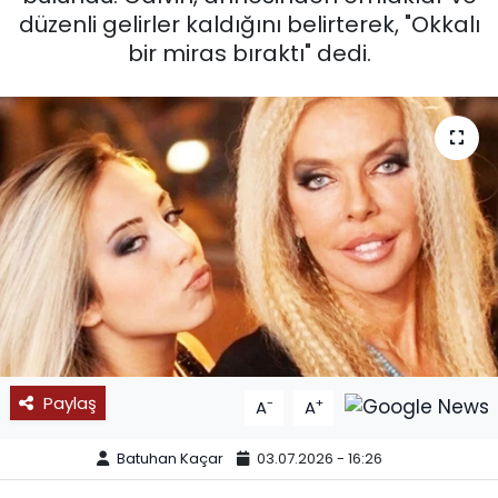
düzenli gelirler kaldığını belirterek, "Okkalı
SPOR
bir miras bıraktı" dedi.
11:11 MANŞET
Paylaş
-
+
A
A
Batuhan Kaçar
03.07.2026 - 16:26