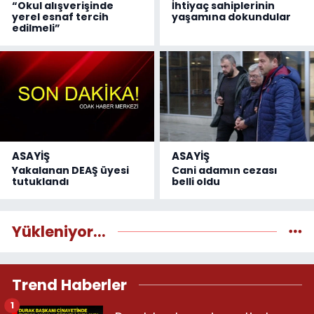
“Okul alışverişinde
İhtiyaç sahiplerinin
yerel esnaf tercih
yaşamına dokundular
edilmeli”
ASAYİŞ
ASAYİŞ
Yakalanan DEAŞ üyesi
Cani adamın cezası
tutuklandı
belli oldu
Yükleniyor...
Trend Haberler
1