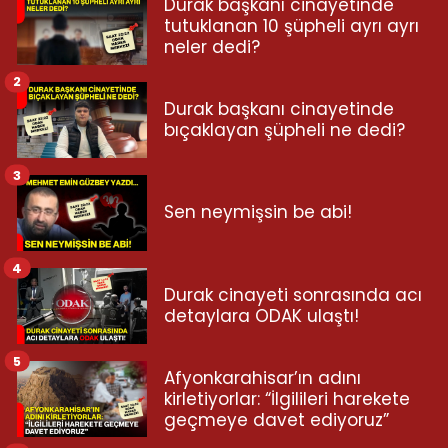
Durak başkanı cinayetinde
tutuklanan 10 şüpheli ayrı ayrı
neler dedi?
2
Durak başkanı cinayetinde
bıçaklayan şüpheli ne dedi?
3
Sen neymişsin be abi!
4
Durak cinayeti sonrasında acı
detaylara ODAK ulaştı!
5
Afyonkarahisar’ın adını
kirletiyorlar: “İlgilileri harekete
geçmeye davet ediyoruz”