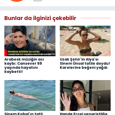
Bunlar da ilginizi çekebilir
Arabesk müziğin acı
Uzak Şehir'in Alya'sı
kaybı: Cansever 59
Sinem Ünsal tatile doydu!
yaşında hayatını
Karelerine beğeni yağdı
kaybetti!
Sinem Kobal'ın tatil
Hande Erçel senaristliğe