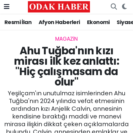
Resmi İlan
Afyon Haberleri
Ekonomi
Siyas
AFYONKARAHİSAR HABERLERİ
Nöbetçi Eczaneler
Resmi İlan
Hava Durumu
MAGAZİN
Ahu Tuğba'nın kızı
ASAYİŞ
Trafik Durumu
mirası ilk kez anlattı:
"Hiç çalışmasam da
GÜNCEL
Süper Lig Puan Durumu ve Fikstür
olur"
SİYASET
Tüm Manşetler
Yeşilçam'ın unutulmaz isimlerinden Ahu
EĞİTİM
Son Dakika Haberleri
Tuğba'nın 2024 yılında vefat etmesinin
ardından kızı Anjelik Calvin, annesinin
MAGAZİN
Haber Arşivi
kendisine bıraktığı maddi ve manevi
mirasa ilişkin dikkat çeken açıklamalarda
SAĞLIK
bulundu. Calvin, annesinden emlaklar ve