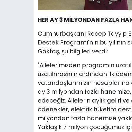
HER AY 3 MİLYONDAN FAZLA HA
Cumhurbaşkanı Recep Tayyip Erdo
Destek Programı'nın bu yılının s
Göktaş, şu bilgileri verdi:
"Ailelerimizden programın uzatı
uzatılmasının ardından ilk ödeme
vatandaşlarımızın hesaplarına 
ay 3 milyondan fazla hanemize
edeceğiz. Ailelerin aylık geliri 
ödenekler, elektrik tüketim deste
milyondan fazla hanemize yaklaşı
Yaklaşık 7 milyon çocuğumuz için