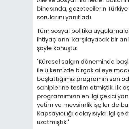
Aile ve Sosyal Hizmetler Bakanı
binasında, gazetecilerin Türkiye 
sorularını yanıtladı.
Tüm sosyal politika uygulamalar
ihtiyaçlarını karşılayacak bir an
şöyle konuştu:
"Küresel salgın döneminde başla
ile ülkemizde birçok aileye mad
başlattığımız programın son ö
sahiplerine teslim etmiştik. İlk
programımızın en ilgi çekici yanı
yetim ve mevsimlik işçiler de b
Kapsayıcılığı dolayısıyla ilgi çe
uzatmıştık."