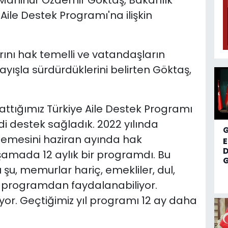
 Mahinur Özdemir Göktaş, Bakanlık
Aile Destek Programı'na ilişkin
ını hak temelli ve vatandaşların
layışla sürdürdüklerini belirten Göktaş,
ttığımız Türkiye Aile Destek Programı
di destek sağladık. 2022 yılında
demesini haziran ayında hak
D
 aşamada 12 aylık bir programdı. Bu
G
 şu, memurlar hariç, emekliler, dul,
u programdan faydalanabiliyor.
kiyor. Geçtiğimiz yıl programı 12 ay daha