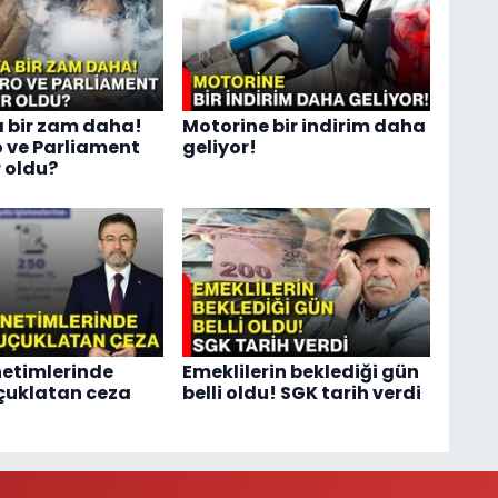
 bir zam daha!
Motorine bir indirim daha
 ve Parliament
geliyor!
 oldu?
etimlerinde
Emeklilerin beklediği gün
çuklatan ceza
belli oldu! SGK tarih verdi