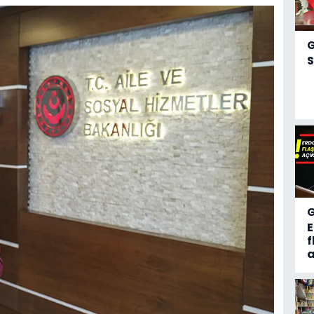
S
f
a