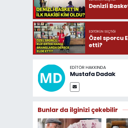
Denizli Basket
EDITÖRÜN SEÇTIĞI
Özel sporcu E
etti?
EDITÖR HAKKINDA
Mustafa Dadak
Bunlar da ilginizi çekebilir