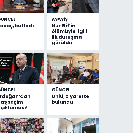
GÜNCEL
ASAYİŞ
avaş, kutladı
Nur Elif’in
ölümüyle ilgili
ilk duruşma
görüldü
GÜNCEL
GÜNCEL
Erdoğan’dan
Ünlü, ziyarette
laş seçim
bulundu
çıklaması!