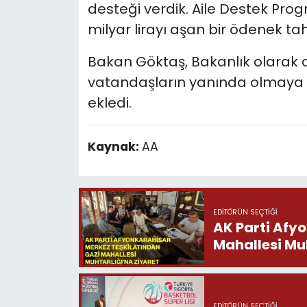
desteği verdik. Aile Destek Pro
milyar lirayı aşan bir ödenek tahs
Bakan Göktaş, Bakanlık olarak a
vatandaşların yanında olmaya 
ekledi.
Kaynak:
AA
EDITÖRÜN SEÇTIĞI
AK Parti Afy
Mahallesi Muh
EDITÖRÜN SEÇTIĞI