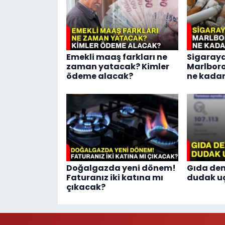
Emekli maaş farkları ne
Sigaraya
zaman yatacak? Kimler
Marlboro
ödeme alacak?
ne kadar
Doğalgazda yeni dönem!
Gıda den
Faturanız iki katına mı
dudak u
çıkacak?