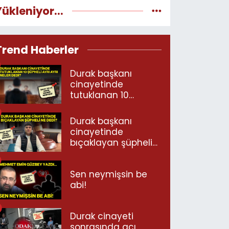
Yükleniyor...
Trend Haberler
Durak başkanı
cinayetinde
tutuklanan 10
şüpheli ayrı ayrı
neler dedi?
Durak başkanı
cinayetinde
bıçaklayan şüpheli
ne dedi?
Sen neymişsin be
abi!
Durak cinayeti
sonrasında acı