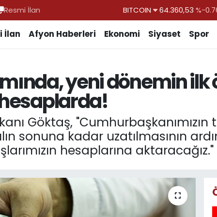
Resmi İlan
DOLAR
47,7069
%0.1
EURO
55,0265
%0.0
 İlan
Afyon Haberleri
Ekonomi
Siyaset
Spor
STERLİN
64,1897
%0.0
GRAM ALTIN
6574.81
%1.4
amında, yeni dönemin ilk
BİST100
13.887
%6
a hesaplarda!
BITCOIN
64.360,53
%-0.7
akanı Göktaş, "Cumhurbaşkanımızın te
lın sonuna kadar uzatılmasının ardı
şlarımızın hesaplarına aktaracağız." 