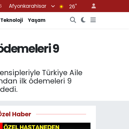
Afyonkarahisar
°
7
26
1
Teknoloji
Yaşam
2
4
 ödemeleri 9
4
6
nsipleriyle Türkiye Aile
ndan ilk ödemeleri 9
dedi.
Özel Haber