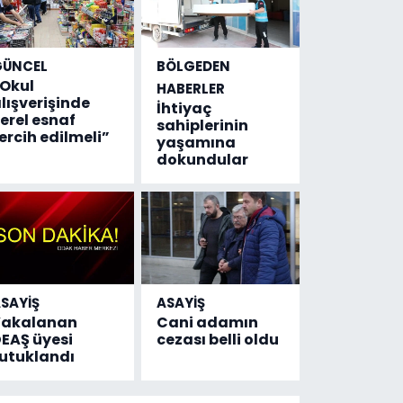
GÜNCEL
BÖLGEDEN
Okul
HABERLER
lışverişinde
İhtiyaç
erel esnaf
sahiplerinin
ercih edilmeli”
yaşamına
dokundular
SAYİŞ
ASAYİŞ
Yakalanan
Cani adamın
EAŞ üyesi
cezası belli oldu
utuklandı