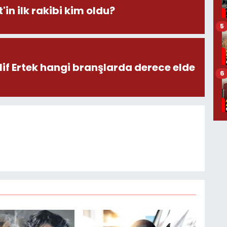
'in ilk rakibi kim oldu?
5
lif Ertek hangi branşlarda derece elde
6