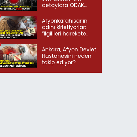
detaylara ODAK
ulaştı!
Afyonkarahisar’ın
adını kirletiyorlar:
“İlgilileri harekete
geçmeye davet
ediyoruz”
Ankara, Afyon Devlet
Hastanesini neden
takip ediyor?