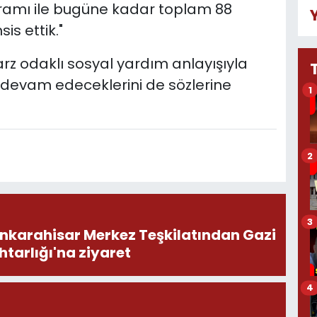
gramı ile bugüne kadar toplam 88
is ettik."
rz odaklı sosyal yardım anlayışıyla
devam edeceklerini de sözlerine
1
2
3
onkarahisar Merkez Teşkilatından Gazi
tarlığı'na ziyaret
4