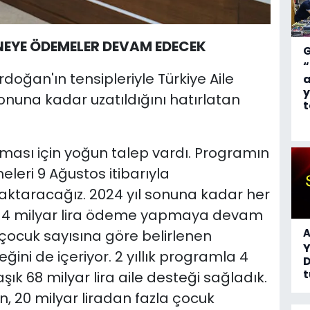
NEYE ÖDEMELER DEVAM EDECEK
“
ğan'ın tensipleriyle Türkiye Aile
a
y
onuna kadar uzatıldığını hatırlatan
t
lması için yoğun talep vardı. Programın
leri 9 Ağustos itibarıyla
aktaracağız. 2024 yıl sonuna kadar her
, 4 milyar lira ödeme yapmaya devam
A
ve çocuk sayısına göre belirlenen
ğini de içeriyor. 2 yıllık programla 4
D
t
k 68 milyar lira aile desteği sağladık.
, 20 milyar liradan fazla çocuk