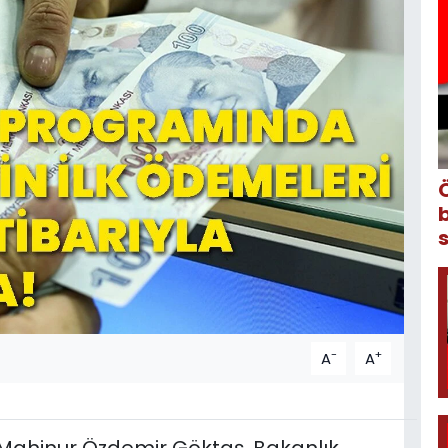
-
+
A
A