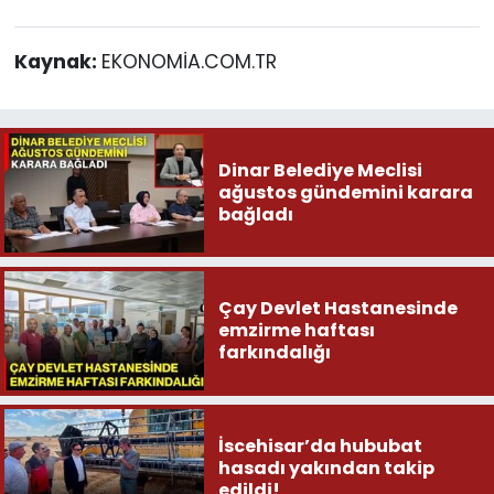
Kaynak:
EKONOMİA.COM.TR
Dinar Belediye Meclisi
ağustos gündemini karara
bağladı
Çay Devlet Hastanesinde
emzirme haftası
farkındalığı
İscehisar’da hububat
hasadı yakından takip
edildi!