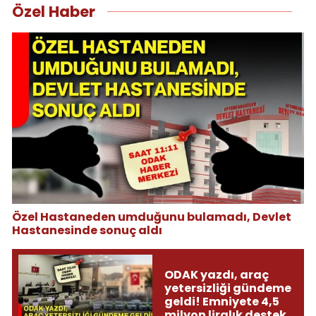
Özel Haber
Özel Hastaneden umduğunu bulamadı, Devlet
Hastanesinde sonuç aldı
ODAK yazdı, araç
yetersizliği gündeme
geldi! Emniyete 4,5
milyon liralık destek