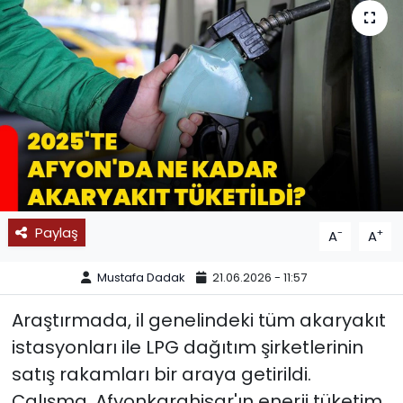
SPOR
11:11 MANŞET
Paylaş
-
+
A
A
Mustafa Dadak
21.06.2026 - 11:57
Araştırmada, il genelindeki tüm akaryakıt
istasyonları ile LPG dağıtım şirketlerinin
satış rakamları bir araya getirildi.
Çalışma, Afyonkarahisar'ın enerji tüketim