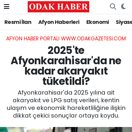
Resmi İlan
Afyon Haberleri
Ekonomi
Siyas
AFYONKARAHİSAR HABERLERİ
Nöbetçi Eczaneler
Resmi İlan
Hava Durumu
AFYON HABER PORTALI WWW.ODAKGAZETESI.COM
2025'te
ASAYİŞ
Trafik Durumu
Afyonkarahisar'da ne
kadar akaryakıt
GÜNCEL
Süper Lig Puan Durumu ve Fikstür
tüketildi?
SİYASET
Tüm Manşetler
Afyonkarahisar'da 2025 yılına ait
EĞİTİM
Son Dakika Haberleri
akaryakıt ve LPG satış verileri, kentin
ulaşım ve ekonomik hareketliliğine ilişkin
MAGAZİN
Haber Arşivi
dikkat çekici sonuçlar ortaya koydu.
SAĞLIK