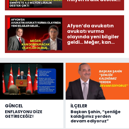
çıktı
Afyon’da avukatın
avukatı vurma
olayında yeni bilgiler
geldi... Meğer, kan
donduracak olaylar
olmuş...
GÜNCEL
İLÇELER
ENFLASYONU DİZE
Başkan Şahin, “şenliğe
GETİRECEĞİZ!
kaldığımız yerden
devam ediyoruz”