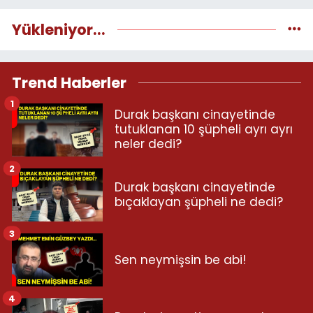
Yükleniyor...
Trend Haberler
1
Durak başkanı cinayetinde
tutuklanan 10 şüpheli ayrı ayrı
neler dedi?
2
Durak başkanı cinayetinde
bıçaklayan şüpheli ne dedi?
3
Sen neymişsin be abi!
4