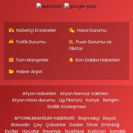
Nöbetçi Eczaneler
Hava Durumu
Trafik Durumu
Puan Durumu ve
Fikstür
Tüm Manşetler
Son Dakika Haberleri
Haber Arşivi
Afyon Haberleri
Afyon Namaz Vakitleri
Afyon Hava durumu
Lig Fikstürü
Künye
İletişim
Gizlilik Sözleşmesi
AFYONKARAHİSAR HABERLERİ
Başmakçı
Bayat
Bolvadin
Çay
Çobanlar
Dazkırı
Dinar
Emirdağ‎
Evciler‎
Hocalar
İhsaniye‎
İscehisar
Kızılören‎
Sandıklı‎