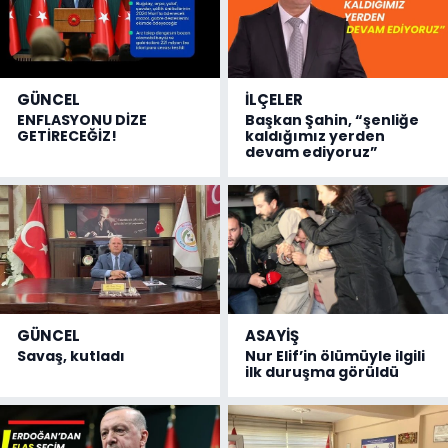
GÜNCEL
İLÇELER
ENFLASYONU DİZE
Başkan Şahin, “şenliğe
GETİRECEĞİZ!
kaldığımız yerden
devam ediyoruz”
GÜNCEL
ASAYİŞ
Savaş, kutladı
Nur Elif’in ölümüyle ilgili
ilk duruşma görüldü