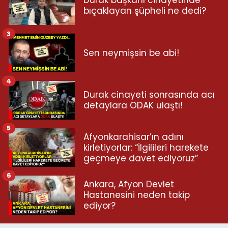
bıçaklayan şüpheli ne dedi?
3
Sen neymişsin be abi!
4
Durak cinayeti sonrasında acı
detaylara ODAK ulaştı!
5
Afyonkarahisar’ın adını
kirletiyorlar: “İlgilileri harekete
geçmeye davet ediyoruz”
6
Ankara, Afyon Devlet
Hastanesini neden takip
ediyor?