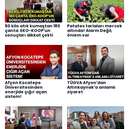
60 kilo atık kumaştan 180
Patates tarlaları mercek
çanta: EKO-KOOP’un
altında! Alarm Değil,
sonuçları dikkat çekti
önlem var
Afyon Kocatepe
TÜGVA Afyon’dan
Üniversitesinden
Altınkaynak’a anlamlı
enerjide çığır açan
ziyaret
sistem!