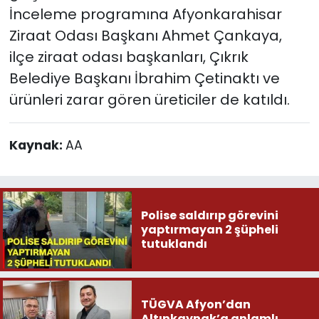
İnceleme programına Afyonkarahisar
Ziraat Odası Başkanı Ahmet Çankaya,
ilçe ziraat odası başkanları, Çıkrık
Belediye Başkanı İbrahim Çetinaktı ve
ürünleri zarar gören üreticiler de katıldı.
Kaynak:
AA
Polise saldırıp görevini
yaptırmayan 2 şüpheli
tutuklandı
TÜGVA Afyon’dan
Altınkaynak’a anlamlı