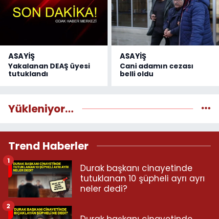
ASAYİŞ
ASAYİŞ
Yakalanan DEAŞ üyesi
Cani adamın cezası
tutuklandı
belli oldu
Yükleniyor...
Trend Haberler
1
Durak başkanı cinayetinde
tutuklanan 10 şüpheli ayrı ayrı
neler dedi?
2
Durak başkanı cinayetinde