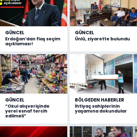
GÜNCEL
GÜNCEL
Erdoğan’dan flaş seçim
Ünlü, ziyarette bulundu
açıklaması!
GÜNCEL
BÖLGEDEN HABERLER
“Okul alışverişinde
İhtiyaç sahiplerinin
yerel esnaf tercih
yaşamına dokundular
edilmeli”