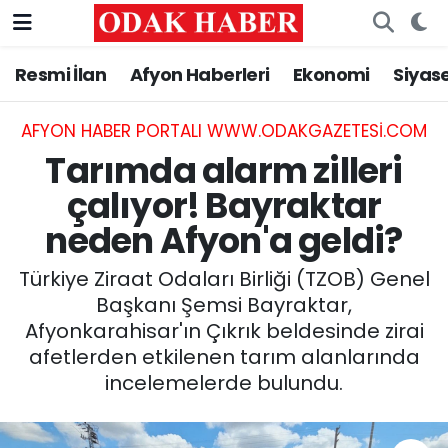
Resmi İlan
Afyon Haberleri
Ekonomi
Siyas
AFYONKARAHİSAR HABERLERİ
Nöbetçi Eczaneler
Resmi İlan
Hava Durumu
AFYON HABER PORTALI WWW.ODAKGAZETESI.COM
Tarımda alarm zilleri
ASAYİŞ
Trafik Durumu
çalıyor! Bayraktar
neden Afyon'a geldi?
GÜNCEL
Süper Lig Puan Durumu ve Fikstür
Türkiye Ziraat Odaları Birliği (TZOB) Genel
SİYASET
Tüm Manşetler
Başkanı Şemsi Bayraktar,
Afyonkarahisar'ın Çıkrık beldesinde zirai
EĞİTİM
Son Dakika Haberleri
afetlerden etkilenen tarım alanlarında
incelemelerde bulundu.
MAGAZİN
Haber Arşivi
SAĞLIK