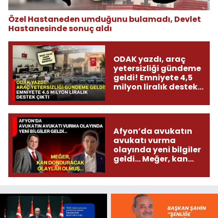
Özel Hastaneden umduğunu bulamadı, Devlet
Hastanesinde sonuç aldı
ODAK yazdı, araç
yetersizliği gündeme
geldi! Emniyete 4,5
milyon liralık destek
çıktı
Afyon’da avukatın
avukatı vurma
olayında yeni bilgiler
geldi... Meğer, kan
donduracak olaylar
olmuş...