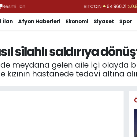
Resmi İlan
DOLAR
47,7436
%0.
EURO
55,2510
%0.
 İlan
Afyon Haberleri
Ekonomi
Siyaset
Spor
STERLİN
64,4811
%0.
GRAM ALTIN
6648.99
%2.
sıl silahlı saldırıya dönü
BİST100
13.779
%-
nde meydana gelen aile içi olayda bir k
e kızının hastanede tedavi altına alın