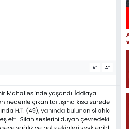
-
+
A
A
ir Mahallesi'nde yaşandı. İddiaya
n nedenle çıkan tartışma kısa sürede
nda H.T. (49), yanında bulunan silahla
ateş etti. Silah seslerini duyan çevredeki
eye sağlık ve polis ekipleri sevk edildi.