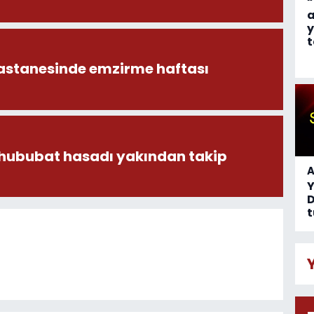
“
a
y
t
astanesinde emzirme haftası
 hububat hasadı yakından takip
A
D
t