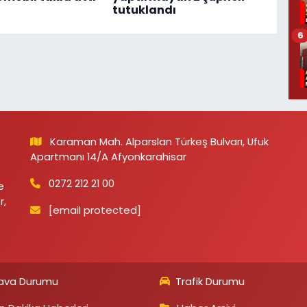
tutuklandı
6
Karaman Mah. Alparslan Türkeş Bulvarı, Ufuk
Apartmanı 14/A Afyonkarahisar
0272 212 21 00
e
r,
[email protected]
ava Durumu
Trafik Durumu