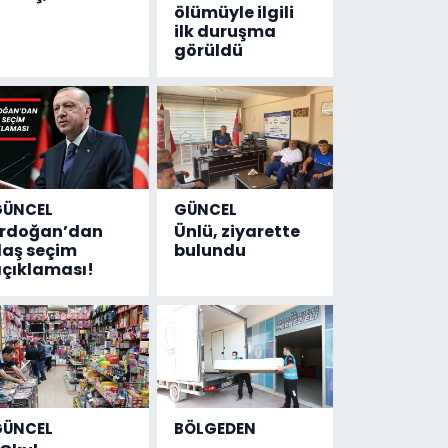
ölümüyle ilgili
ilk duruşma
görüldü
GÜNCEL
GÜNCEL
Erdoğan’dan
Ünlü, ziyarette
laş seçim
bulundu
çıklaması!
GÜNCEL
BÖLGEDEN