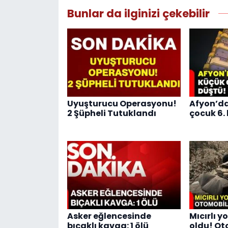
Bunlar da ilginizi çekebilir
Uyuşturucu Operasyonu!
Afyon’da
2 Şüpheli Tutuklandı
çocuk 6.
Asker eğlencesinde
Mıcırlı 
bıçaklı kavga: 1 ölü
oldu! Ot