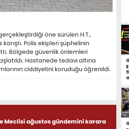
gerçekleştirdiği öne sürülen H.T.,
rıştı. Polis ekipleri şüphelinin
tı. Bölgede güvenlik önlemleri
 başlatıldı. Hastanede tedavi altına
mlarının ciddiyetini koruduğu öğrenildi.
f
a
ye Meclisi ağustos gündemini karara