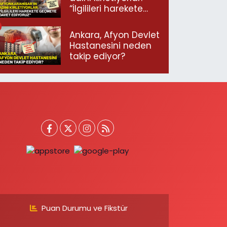
“İlgilileri harekete
geçmeye davet
ediyoruz”
Ankara, Afyon Devlet
Hastanesini neden
takip ediyor?
Puan Durumu ve Fikstür