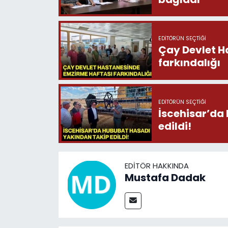
EDITÖRÜN SEÇTIĞI
Çay Devlet H
farkındalığı
EDITÖRÜN SEÇTIĞI
İscehisar’da
edildi!
EDITÖR HAKKINDA
Mustafa Dadak