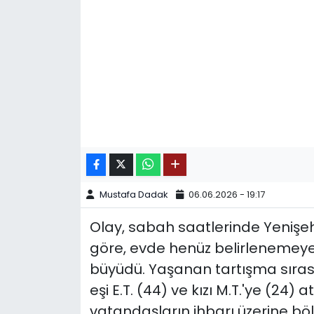
SPOR
11:11 MANŞET
Mustafa Dadak
06.06.2026 - 19:17
Olay, sabah saatlerinde Yenişeh
göre, evde henüz belirlenemeye
büyüdü. Yaşanan tartışma sırası
eşi E.T. (44) ve kızı M.T.'ye (24) 
vatandaşların ihbarı üzerine bölg