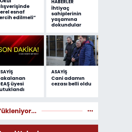
Okul
HABERLER
lışverişinde
İhtiyaç
erel esnaf
sahiplerinin
ercih edilmeli”
yaşamına
dokundular
SAYİŞ
ASAYİŞ
Yakalanan
Cani adamın
EAŞ üyesi
cezası belli oldu
utuklandı
Yükleniyor...