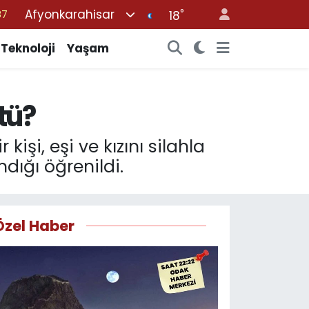
Afyonkarahisar
°
18
18
32
Teknoloji
Yaşam
38
59
ştü?
14
işi, eşi ve kızını silahla
dığı öğrenildi.
Özel Haber