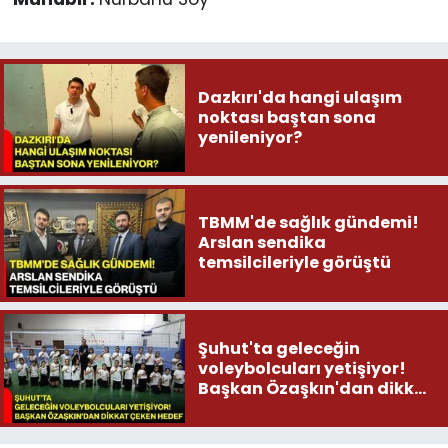
Dazkırı'da hangi ulaşım
noktası baştan sona
yenileniyor?
TBMM'de sağlık gündemi!
Arslan sendika
temsilcileriyle görüştü
Şuhut'ta geleceğin
voleybolcuları yetişiyor!
Başkan Özaşkın'dan dikkat
çeken hedef