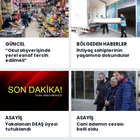
GÜNCEL
BÖLGEDEN HABERLER
“Okul alışverişinde
İhtiyaç sahiplerinin
yerel esnaf tercih
yaşamına dokundular
edilmeli”
ASAYİŞ
ASAYİŞ
Yakalanan DEAŞ üyesi
Cani adamın cezası
tutuklandı
belli oldu