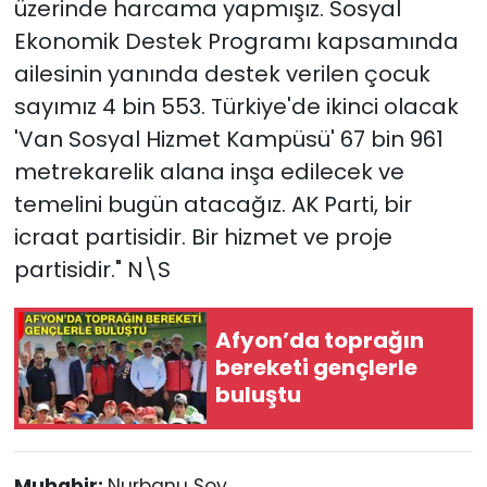
üzerinde harcama yapmışız. Sosyal
Ekonomik Destek Programı kapsamında
ailesinin yanında destek verilen çocuk
sayımız 4 bin 553. Türkiye'de ikinci olacak
'Van Sosyal Hizmet Kampüsü' 67 bin 961
metrekarelik alana inşa edilecek ve
temelini bugün atacağız. AK Parti, bir
icraat partisidir. Bir hizmet ve proje
partisidir." N\S
Afyon’da toprağın
bereketi gençlerle
buluştu
Muhabir:
Nurbanu Soy