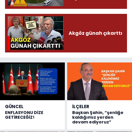
Akgöz günah çıkarttı
GÜNCEL
İLÇELER
ENFLASYONU DİZE
Başkan Şahin, “şenliğe
GETİRECEĞİZ!
kaldığımız yerden
devam ediyoruz”