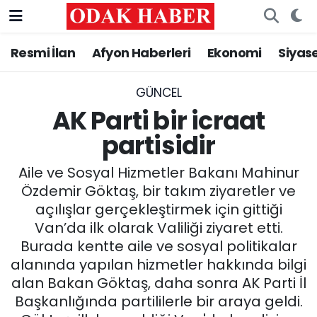
Resmi İlan
Afyon Haberleri
Ekonomi
Siyas
AFYONKARAHİSAR HABERLERİ
Nöbetçi Eczaneler
Resmi İlan
Hava Durumu
GÜNCEL
AK Parti bir icraat
ASAYİŞ
Trafik Durumu
partisidir
GÜNCEL
Süper Lig Puan Durumu ve Fikstür
Aile ve Sosyal Hizmetler Bakanı Mahinur
Özdemir Göktaş, bir takım ziyaretler ve
SİYASET
Tüm Manşetler
açılışlar gerçekleştirmek için gittiği
Van’da ilk olarak Valiliği ziyaret etti.
EĞİTİM
Son Dakika Haberleri
Burada kentte aile ve sosyal politikalar
alanında yapılan hizmetler hakkında bilgi
MAGAZİN
Haber Arşivi
alan Bakan Göktaş, daha sonra AK Parti İl
Başkanlığında partililerle bir araya geldi.
SAĞLIK