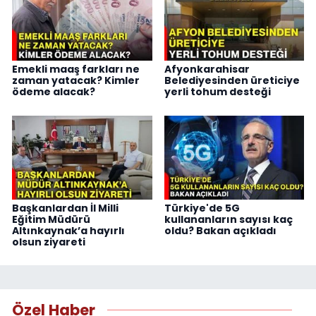
Emekli maaş farkları ne
Afyonkarahisar
zaman yatacak? Kimler
Belediyesinden üreticiye
ödeme alacak?
yerli tohum desteği
Başkanlardan İl Milli
Türkiye'de 5G
Eğitim Müdürü
kullananların sayısı kaç
Altınkaynak’a hayırlı
oldu? Bakan açıkladı
olsun ziyareti
Özel Haber