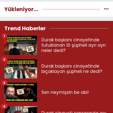
Yükleniyor...
Trend Haberler
1
Durak başkanı cinayetinde
tutuklanan 10 şüpheli ayrı ayrı
neler dedi?
2
Durak başkanı cinayetinde
bıçaklayan şüpheli ne dedi?
3
Sen neymişsin be abi!
4