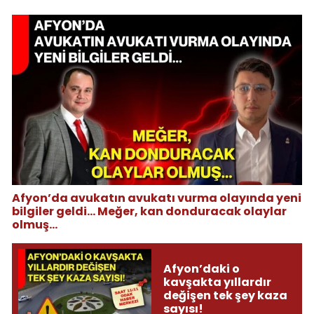
Afyon’da avukatın avukatı vurma olayında yeni
bilgiler geldi... Meğer, kan donduracak olaylar
olmuş...
Afyon’daki o
kavşakta yıllardır
değişen tek şey kaza
sayısı!