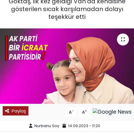
Göktaş, ilk kez geldiği Van'da kendisine
gösterilen sıcak karşılamadan dolayı
SPOR
teşekkür etti
11:11 MANŞET
Paylaş
-
+
A
A
Nurbanu Soy
14.09.2023 - 11:20