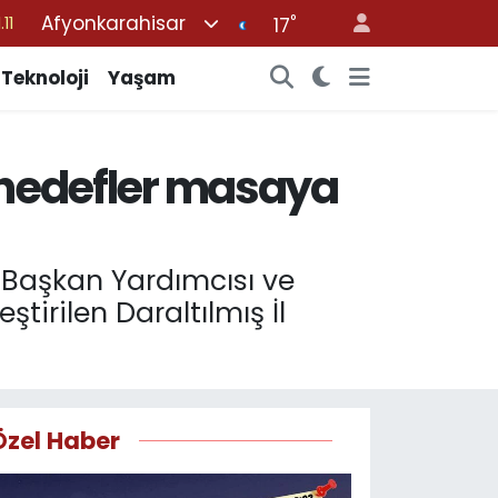
Afyonkarahisar
°
18
17
32
Teknoloji
Yaşam
38
03
n hedefler masaya
14
.11
l Başkan Yardımcısı ve
irilen Daraltılmış İl
Özel Haber