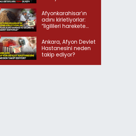
ulaştı!
Afyonkarahisar’ın
adını kirletiyorlar:
“İlgilileri harekete
geçmeye davet
ediyoruz”
Ankara, Afyon Devlet
Hastanesini neden
takip ediyor?