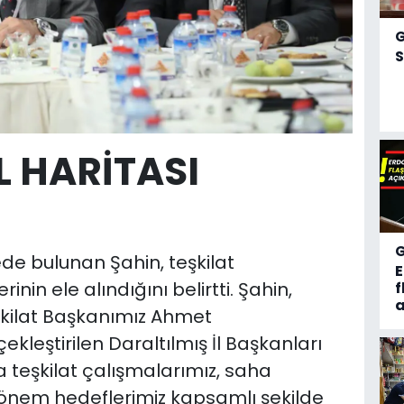
S
L HARİTASI
de bulunan Şahin, teşkilat
inin ele alındığını belirtti. Şahin,
f
a
kilat Başkanımız Ahmet
leştirilen Daraltılmış İl Başkanları
a teşkilat çalışmalarımız, saha
dönem hedeflerimiz kapsamlı şekilde