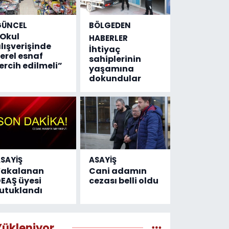
GÜNCEL
BÖLGEDEN
Okul
HABERLER
lışverişinde
İhtiyaç
erel esnaf
sahiplerinin
ercih edilmeli”
yaşamına
dokundular
SAYİŞ
ASAYİŞ
Yakalanan
Cani adamın
EAŞ üyesi
cezası belli oldu
utuklandı
Yükleniyor...