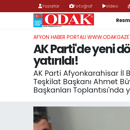
Yazarlar
Fotoğraf
Video
Resmi
AFYONKARAHİSAR HABERLERİ
Nöbetçi Eczaneler
Resmi İlan
Hava Durumu
AFYON HABER PORTALI WWW.ODAKGAZE
AK Parti'de yeni d
ASAYİŞ
Trafik Durumu
yatırıldı!
GÜNCEL
Süper Lig Puan Durumu ve Fikstür
AK Parti Afyonkarahisar İl
Teşkilat Başkanı Ahmet Büy
SİYASET
Tüm Manşetler
Başkanları Toplantısı'nda ye
EĞİTİM
Son Dakika Haberleri
MAGAZİN
Haber Arşivi
SAĞLIK