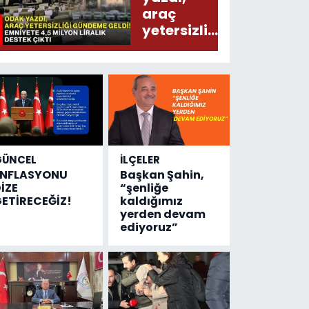
araç
yetersizliği
gündeme
geldi!
Emniyete
4,5 milyon
liralık
destek
çıktı
GÜNCEL
İLÇELER
ENFLASYONU
Başkan Şahin,
İZE
“şenliğe
ETİRECEĞİZ!
kaldığımız
yerden devam
ediyoruz”