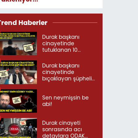
Trend Haberler
Durak başkanı
cinayetinde
tutuklanan 10
şüpheli ayrı ayrı
neler dedi?
Durak başkanı
cinayetinde
bıçaklayan şüpheli
ne dedi?
Sen neymişsin be
abi!
Durak cinayeti
sonrasında acı
detaylara ODAK