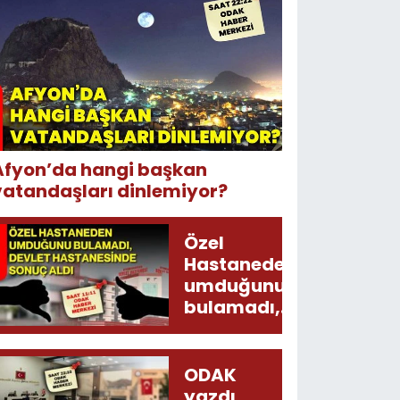
Afyon’da hangi başkan
vatandaşları dinlemiyor?
Özel
Hastaneden
umduğunu
bulamadı,
Devlet
Hastanesinde
sonuç aldı
ODAK
yazdı,