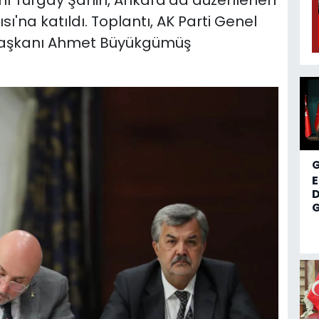
anı Turgay Şahin, Ankara'da düzenlenen
sı'na katıldı. Toplantı, AK Parti Genel
 Başkanı Ahmet Büyükgümüş
D
G