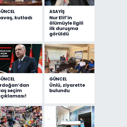
GÜNCEL
ASAYİŞ
avaş, kutladı
Nur Elif’in
ölümüyle ilgili
ilk duruşma
görüldü
GÜNCEL
GÜNCEL
Erdoğan’dan
Ünlü, ziyarette
laş seçim
bulundu
çıklaması!