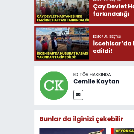
Çay Devlet H
farkındalığı
EDITÖRÜN SEÇTIĞI
İscehisar’da
edildi!
EDITÖR HAKKINDA
Cemile Kaytan
Bunlar da ilginizi çekebilir