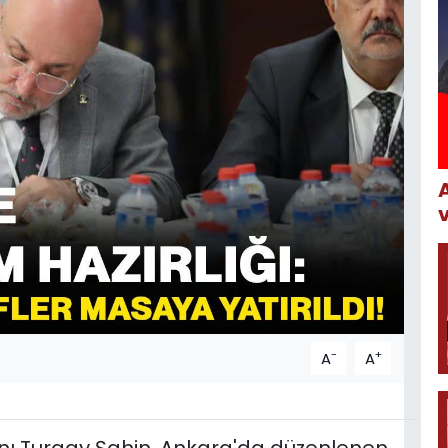
-
+
A
A