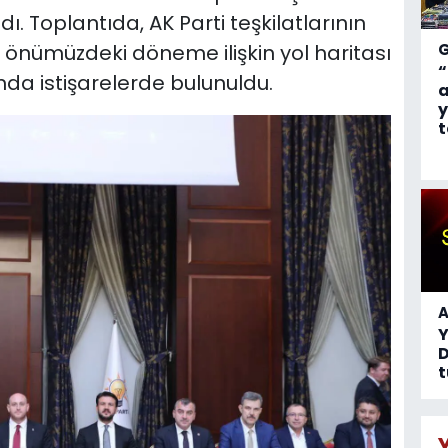
dı. Toplantıda, AK Parti teşkilatlarının
 önümüzdeki döneme ilişkin yol haritası
“
da istişarelerde bulunuldu.
a
y
t
A
D
t