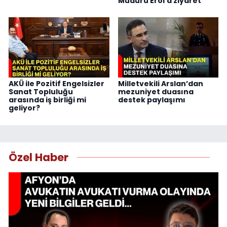
Müdürü Erol’a ziyaret
AKÜ ile Pozitif Engelsizler
Milletvekili Arslan’dan
Sanat Topluluğu
mezuniyet duasına
arasında iş birliği mi
destek paylaşımı
geliyor?
Özel Haber