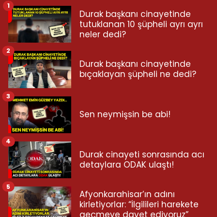
1
Durak başkanı cinayetinde
tutuklanan 10 şüpheli ayrı ayrı
neler dedi?
2
Durak başkanı cinayetinde
bıçaklayan şüpheli ne dedi?
3
Sen neymişsin be abi!
4
Durak cinayeti sonrasında acı
detaylara ODAK ulaştı!
5
Afyonkarahisar’ın adını
kirletiyorlar: “İlgilileri harekete
geçmeye davet ediyoruz”