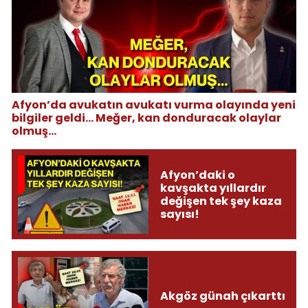
Afyon’da avukatın avukatı vurma olayında yeni
bilgiler geldi... Meğer, kan donduracak olaylar
olmuş...
Afyon’daki o
kavşakta yıllardır
değişen tek şey kaza
sayısı!
Akgöz günah çıkarttı