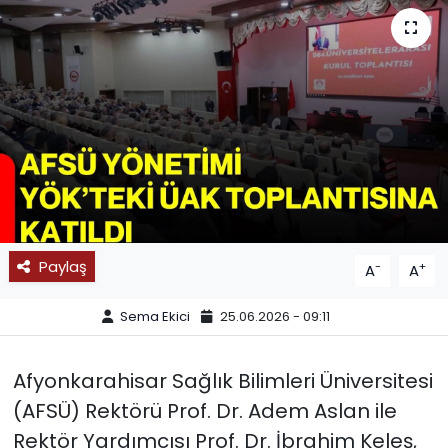
SPOR
11:11 MANŞET
Paylaş
-
+
A
A
Sema Ekici
25.06.2026 - 09:11
Afyonkarahisar Sağlık Bilimleri Üniversitesi
(AFSÜ) Rektörü Prof. Dr. Adem Aslan ile
Rektör Yardımcısı Prof. Dr. İbrahim Keleş,