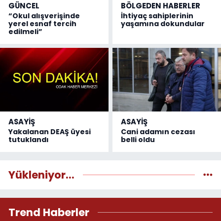
GÜNCEL
BÖLGEDEN HABERLER
“Okul alışverişinde
İhtiyaç sahiplerinin
yerel esnaf tercih
yaşamına dokundular
edilmeli”
ASAYİŞ
ASAYİŞ
Yakalanan DEAŞ üyesi
Cani adamın cezası
tutuklandı
belli oldu
Yükleniyor...
Trend Haberler