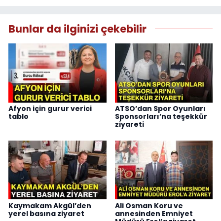
Bunlar da ilginizi çekebilir
Afyon için gurur verici
ATSO’dan Spor Oyunları
tablo
Sponsorları’na teşekkür
ziyareti
Kaymakam Akgül’den
Ali Osman Koru ve
yerel basına ziyaret
annesinden Emniyet