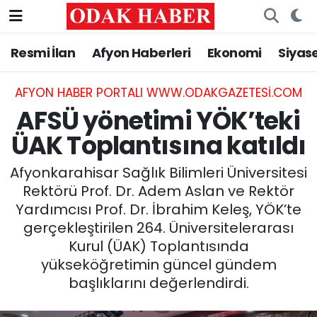
Resmi İlan
Afyon Haberleri
Ekonomi
Siyas
AFYONKARAHİSAR HABERLERİ
Nöbetçi Eczaneler
Resmi İlan
Hava Durumu
AFYON HABER PORTALI WWW.ODAKGAZETESI.COM
AFSÜ yönetimi YÖK’teki
ASAYİŞ
Trafik Durumu
ÜAK Toplantısına katıldı
GÜNCEL
Süper Lig Puan Durumu ve Fikstür
Afyonkarahisar Sağlık Bilimleri Üniversitesi
Rektörü Prof. Dr. Adem Aslan ve Rektör
SİYASET
Tüm Manşetler
Yardımcısı Prof. Dr. İbrahim Keleş, YÖK’te
gerçekleştirilen 264. Üniversitelerarası
EĞİTİM
Son Dakika Haberleri
Kurul (ÜAK) Toplantısında
yükseköğretimin güncel gündem
MAGAZİN
Haber Arşivi
başlıklarını değerlendirdi.
SAĞLIK