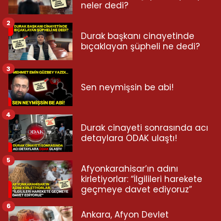
neler dedi?
2
Durak başkanı cinayetinde
bıçaklayan şüpheli ne dedi?
3
Sen neymişsin be abi!
4
Durak cinayeti sonrasında acı
detaylara ODAK ulaştı!
5
Afyonkarahisar’ın adını
kirletiyorlar: “İlgilileri harekete
geçmeye davet ediyoruz”
6
Ankara, Afyon Devlet