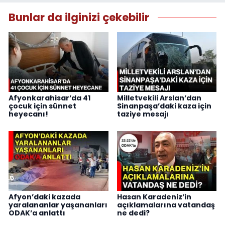
Bunlar da ilginizi çekebilir
Afyonkarahisar’da 41
Milletvekili Arslan’dan
çocuk için sünnet
Sinanpaşa’daki kaza için
heyecanı!
taziye mesajı
Afyon’daki kazada
Hasan Karadeniz’in
yaralananlar yaşananları
açıklamalarına vatandaş
ODAK’a anlattı
ne dedi?