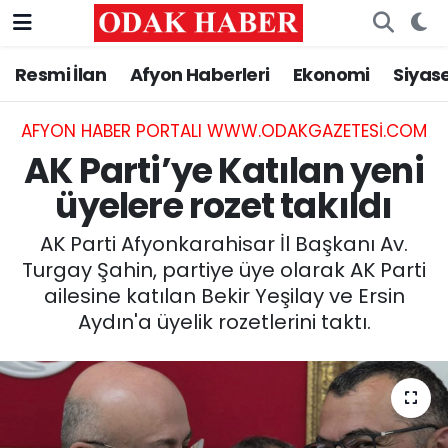
Resmi İlan
Afyon Haberleri
Ekonomi
Siyas
AFYONKARAHİSAR HABERLERİ
Nöbetçi Eczaneler
Resmi İlan
Hava Durumu
AFYON HABER PORTALI WWW.ODAKGAZETESI.COM
AK Parti’ye Katılan yeni
ASAYİŞ
Trafik Durumu
üyelere rozet takıldı
GÜNCEL
Süper Lig Puan Durumu ve Fikstür
AK Parti Afyonkarahisar İl Başkanı Av.
Turgay Şahin, partiye üye olarak AK Parti
SİYASET
Tüm Manşetler
ailesine katılan Bekir Yeşilay ve Ersin
Aydın'a üyelik rozetlerini taktı.
EĞİTİM
Son Dakika Haberleri
MAGAZİN
Haber Arşivi
SAĞLIK