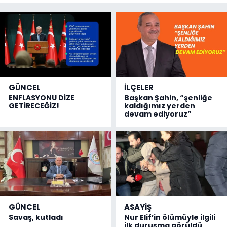
GÜNCEL
İLÇELER
ENFLASYONU DİZE
Başkan Şahin, “şenliğe
GETİRECEĞİZ!
kaldığımız yerden
devam ediyoruz”
GÜNCEL
ASAYİŞ
Savaş, kutladı
Nur Elif’in ölümüyle ilgili
ilk duruşma görüldü