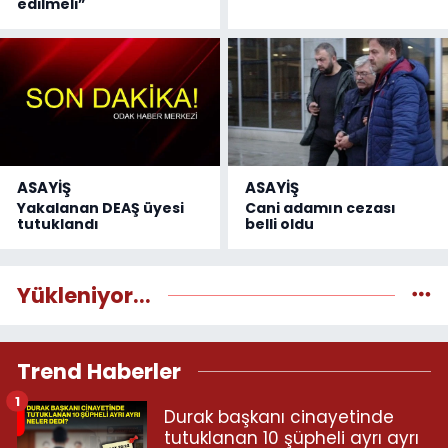
edilmeli”
ASAYİŞ
ASAYİŞ
Yakalanan DEAŞ üyesi
Cani adamın cezası
tutuklandı
belli oldu
Yükleniyor...
Trend Haberler
1
Durak başkanı cinayetinde
tutuklanan 10 şüpheli ayrı ayrı