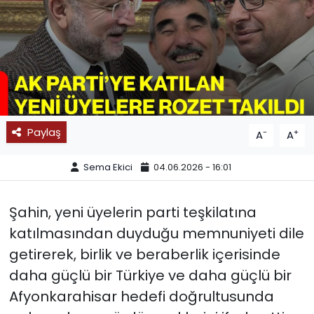
SPOR
11:11 MANŞET
Paylaş
-
+
A
A
Sema Ekici
04.06.2026 - 16:01
Şahin, yeni üyelerin parti teşkilatına
katılmasından duyduğu memnuniyeti dile
getirerek, birlik ve beraberlik içerisinde
daha güçlü bir Türkiye ve daha güçlü bir
Afyonkarahisar hedefi doğrultusunda