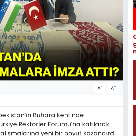
m
-
+
A
A
bekistan’ın Buhara kentinde
ürkiye Rektörler Forumu’na katılarak
çalışmalarına yeni bir boyut kazandırdı.