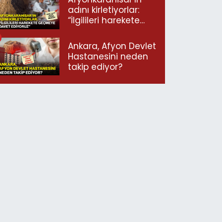
adını kirletiyorlar:
“İlgilileri harekete
geçmeye davet
ediyoruz”
Ankara, Afyon Devlet
Hastanesini neden
takip ediyor?