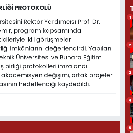
BİRLİĞİ PROTOKOLÜ
1
tesini Rektör Yardımcısı Prof. Dr.
zdemir, program kapsamında
cileriyle ikili görüşmeler
2
liği imkânlarını değerlendirdi. Yapılan
knik Üniversitesi ve Buhara Eğitim
ş birliği protokolleri imzalandı.
3
e akademisyen değişimi, ortak projeler
masının hedeflendiği kaydedildi.
4
5