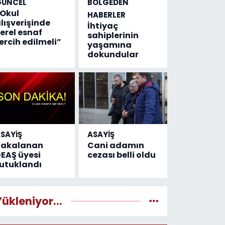
GÜNCEL
BÖLGEDEN
Okul
HABERLER
lışverişinde
İhtiyaç
erel esnaf
sahiplerinin
ercih edilmeli”
yaşamına
dokundular
SAYİŞ
ASAYİŞ
Yakalanan
Cani adamın
EAŞ üyesi
cezası belli oldu
utuklandı
Yükleniyor...