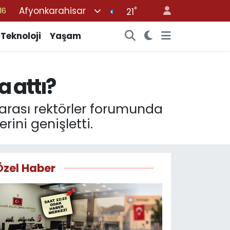
Afyonkarahisar
°
%0
21
08
Teknoloji
Yaşam
%0
12
 attı?
70
16
arası rektörler forumunda
rini genişletti.
Özel Haber