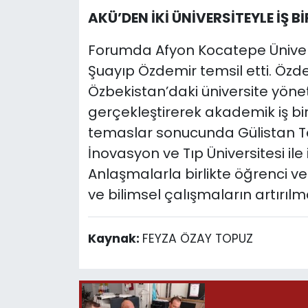
AKÜ’DEN İKİ ÜNİVERSİTEYLE İŞ 
Forumda Afyon Kocatepe Üniversi
Şuayıp Özdemir temsil etti. Ö
Özbekistan’daki üniversite yöneti
gerçekleştirerek akademik iş bir
temaslar sonucunda Gülistan Te
İnovasyon ve Tıp Üniversitesi ile i
Anlaşmalarla birlikte öğrenci v
ve bilimsel çalışmaların artırıl
Kaynak:
FEYZA ÖZAY TOPUZ