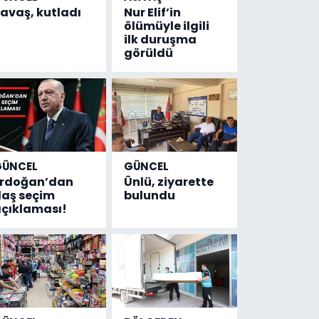
avaş, kutladı
Nur Elif’in
ölümüyle ilgili
ilk duruşma
görüldü
GÜNCEL
GÜNCEL
Erdoğan’dan
Ünlü, ziyarette
laş seçim
bulundu
çıklaması!