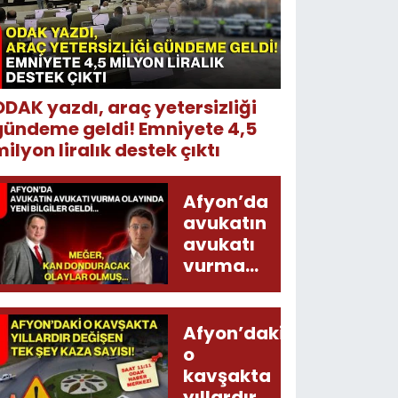
ODAK yazdı, araç yetersizliği
gündeme geldi! Emniyete 4,5
ilyon liralık destek çıktı
Afyon’da
avukatın
avukatı
vurma
olayında
yeni bilgiler
geldi...
Afyon’daki
Meğer, kan
o
donduracak
kavşakta
olaylar
yıllardır