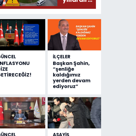
olmuş...
değişen
tek şey
kaza
sayısı!
GÜNCEL
İLÇELER
ENFLASYONU
Başkan Şahin,
İZE
“şenliğe
ETİRECEĞİZ!
kaldığımız
yerden devam
ediyoruz”
GÜNCEL
ASAYİŞ