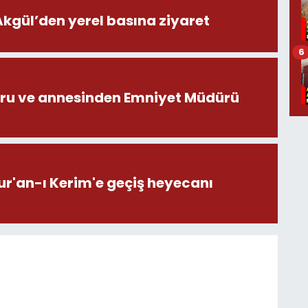
ül’den yerel basına ziyaret
6
ru ve annesinden Emniyet Müdürü
ur'an-ı Kerim'e geçiş heyecanı