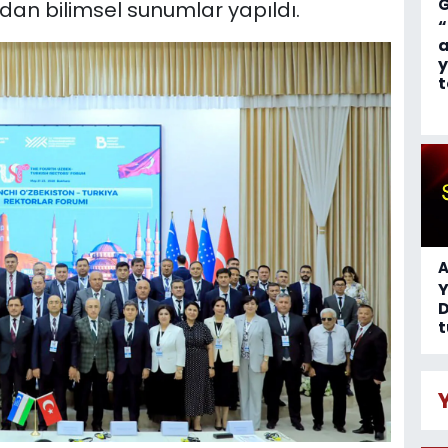
dan bilimsel sunumlar yapıldı.
“
a
y
t
A
D
t