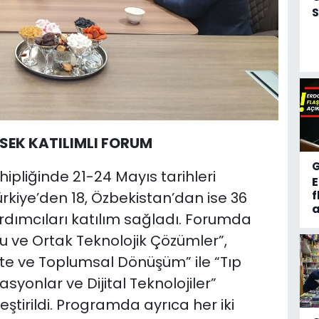
S
EK KATILIMLI FORUM
hipliğinde 21-24 Mayıs tarihleri
f
kiye’den 18, Özbekistan’dan ise 36
a
ardımcıları katılım sağladı. Forumda
 ve Ortak Teknolojik Çözümler”,
te ve Toplumsal Dönüşüm” ile “Tıp
syonlar ve Dijital Teknolojiler”
ştirildi. Programda ayrıca her iki