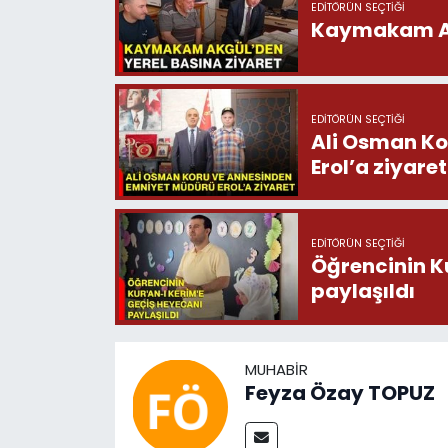
EDITÖRÜN SEÇTIĞI
Kaymakam Akg
EDITÖRÜN SEÇTIĞI
Ali Osman Ko
Erol’a ziyaret
EDITÖRÜN SEÇTIĞI
Öğrencinin K
paylaşıldı
MUHABIR
Feyza Özay TOPUZ