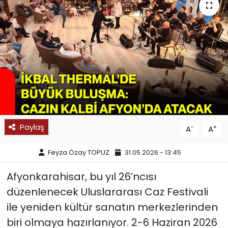
SPOR
11:11 MANŞET
Paylaş
-
+
A
A
Feyza Özay TOPUZ
31.05.2026 - 13:45
Afyonkarahisar, bu yıl 26’ncısı
düzenlenecek Uluslararası Caz Festivali
ile yeniden kültür sanatın merkezlerinden
biri olmaya hazırlanıyor. 2-6 Haziran 2026