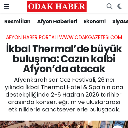
Resmi İlan
Afyon Haberleri
Ekonomi
Siyas
AFYONKARAHİSAR HABERLERİ
Nöbetçi Eczaneler
Resmi İlan
Hava Durumu
AFYON HABER PORTALI WWW.ODAKGAZETESI.COM
İkbal Thermal’de büyük
ASAYİŞ
Trafik Durumu
buluşma: Cazın kalbi
Afyon’da atacak
GÜNCEL
Süper Lig Puan Durumu ve Fikstür
Afyonkarahisar Caz Festivali, 26’ncı
SİYASET
Tüm Manşetler
yılında İkbal Thermal Hotel & Spa’nın ana
destekçiliğinde 2-6 Haziran 2026 tarihleri
EĞİTİM
Son Dakika Haberleri
arasında konser, eğitim ve uluslararası
etkinliklerle sanatseverlerle buluşacak.
MAGAZİN
Haber Arşivi
SAĞLIK