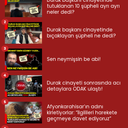
tutuklanan 10 şüpheli ayrı ayrı
neler dedi?
2
Durak başkanı cinayetinde
bıçaklayan şüpheli ne dedi?
3
Sen neymişsin be abi!
4
Durak cinayeti sonrasında acı
detaylara ODAK ulaştı!
5
Afyonkarahisar’ın adını
kirletiyorlar: “İlgilileri harekete
geçmeye davet ediyoruz”