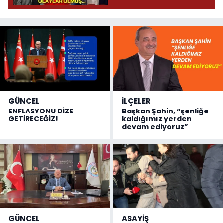
donduracak olaylar
olmuş...
GÜNCEL
İLÇELER
ENFLASYONU DİZE
Başkan Şahin, “şenliğe
GETİRECEĞİZ!
kaldığımız yerden
devam ediyoruz”
GÜNCEL
ASAYİŞ