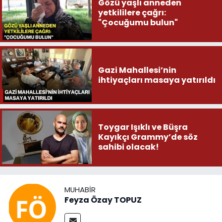
Gözü yaşlı anneden
yetkililere çağrı:
"Çocuğumu bulun"
Gazi Mahallesi’nin
ihtiyaçları masaya yatırıldı
Toygar Işıklı ve Büşra
Kayıkçı Grammy’de söz
sahibi olacak!
MUHABIR
Feyza Özay TOPUZ