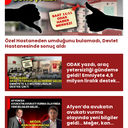
Özel Hastaneden umduğunu bulamadı, Devlet
Hastanesinde sonuç aldı
ODAK yazdı, araç
yetersizliği gündeme
geldi! Emniyete 4,5
milyon liralık destek
çıktı
Afyon’da avukatın
avukatı vurma
olayında yeni bilgiler
geldi... Meğer, kan