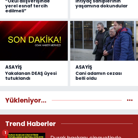
“Okul alışverişinde
İhtiyaç sahiplerinin
yerel esnaf tercih
yaşamına dokundular
edilmeli”
ASAYİŞ
ASAYİŞ
Yakalanan DEAŞ üyesi
Cani adamın cezası
tutuklandı
belli oldu
Yükleniyor...
Trend Haberler
1
Durak başkanı cinayetinde