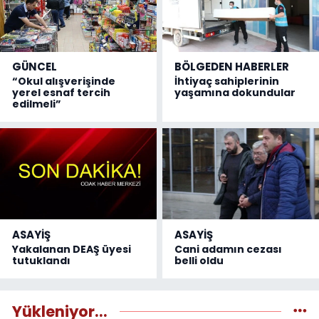
GÜNCEL
BÖLGEDEN HABERLER
“Okul alışverişinde
İhtiyaç sahiplerinin
yerel esnaf tercih
yaşamına dokundular
edilmeli”
ASAYİŞ
ASAYİŞ
Yakalanan DEAŞ üyesi
Cani adamın cezası
tutuklandı
belli oldu
Yükleniyor...