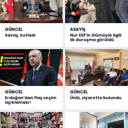
GÜNCEL
ASAYİŞ
Savaş, kutladı
Nur Elif’in ölümüyle ilgili
ilk duruşma görüldü
GÜNCEL
GÜNCEL
Erdoğan’dan flaş seçim
Ünlü, ziyarette bulundu
açıklaması!