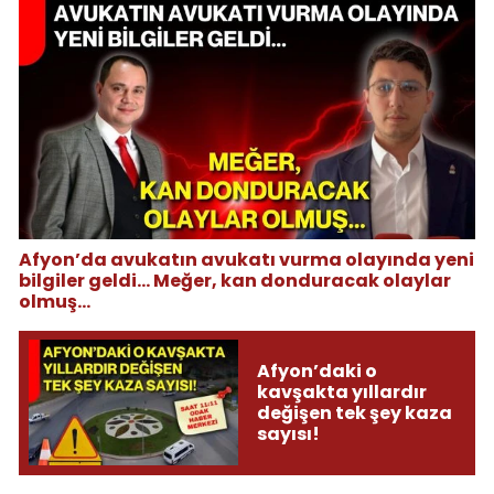
Afyon’da avukatın avukatı vurma olayında yeni
bilgiler geldi... Meğer, kan donduracak olaylar
olmuş...
Afyon’daki o
kavşakta yıllardır
değişen tek şey kaza
sayısı!