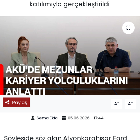
katılımıyla gerçekleştirildi.
SPOR
11:11 MANŞET
Paylaş
-
+
A
A
Sema Ekici
05.06.2026 - 17:44
Söyleşide söz alan Afyonkarahisar Ford