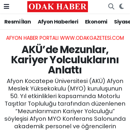
Resmi İlan
Afyon Haberleri
Ekonomi
Siyas
AFYONKARAHİSAR HABERLERİ
Nöbetçi Eczaneler
Resmi İlan
Hava Durumu
AFYON HABER PORTALI WWW.ODAKGAZETESI.COM
AKÜ’de Mezunlar,
ASAYİŞ
Trafik Durumu
Kariyer Yolculuklarını
Anlattı
GÜNCEL
Süper Lig Puan Durumu ve Fikstür
Afyon Kocatepe Üniversitesi (AKÜ) Afyon
SİYASET
Tüm Manşetler
Meslek Yüksekokulu (MYO) kuruluşunun
50. Yıl etkinlikleri kapsamında Motorlu
EĞİTİM
Son Dakika Haberleri
Taşıtlar Topluluğu tarafından düzenlenen
“Mezunlarımızın Kariyer Yolculuğu”
MAGAZİN
Haber Arşivi
söyleşisi Afyon MYO Konferans Salonunda
SAĞLIK
akademik personel ve öğrencilerin