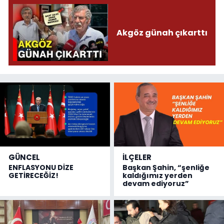
Akgöz günah çıkarttı
GÜNCEL
İLÇELER
ENFLASYONU DİZE
Başkan Şahin, “şenliğe
GETİRECEĞİZ!
kaldığımız yerden
devam ediyoruz”