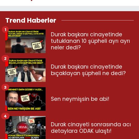
Trend Haberler
1
Durak başkanı cinayetinde
tutuklanan 10 şüpheli ayrı ayrı
neler dedi?
2
Durak başkanı cinayetinde
bıçaklayan şüpheli ne dedi?
3
Sen neymişsin be abi!
4
Durak cinayeti sonrasında acı
detaylara ODAK ulaştı!