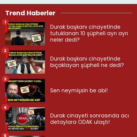
Trend Haberler
1
Durak başkanı cinayetinde
tutuklanan 10 şüpheli ayrı ayrı
neler dedi?
2
Durak başkanı cinayetinde
bıçaklayan şüpheli ne dedi?
3
Sen neymişsin be abi!
4
Durak cinayeti sonrasında acı
detaylara ODAK ulaştı!
5