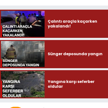
Çalıntı araçla kaçarken
yakalandı!
Sünger deposunda yangın
Yangına karşı seferber
oldular