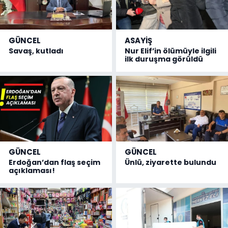
GÜNCEL
ASAYİŞ
Savaş, kutladı
Nur Elif’in ölümüyle ilgili
ilk duruşma görüldü
GÜNCEL
GÜNCEL
Erdoğan’dan flaş seçim
Ünlü, ziyarette bulundu
açıklaması!