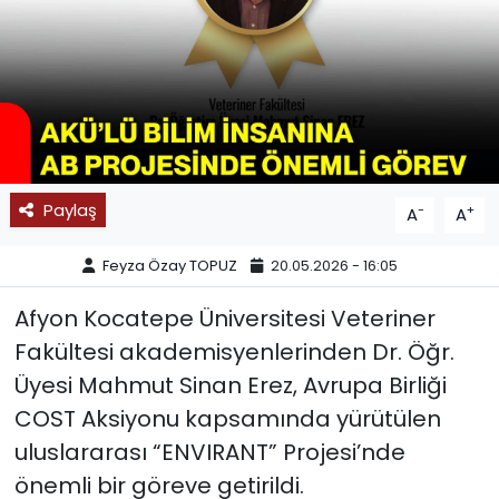
SPOR
11:11 MANŞET
Paylaş
-
+
A
A
Feyza Özay TOPUZ
20.05.2026 - 16:05
Afyon Kocatepe Üniversitesi Veteriner
Fakültesi akademisyenlerinden Dr. Öğr.
Üyesi Mahmut Sinan Erez, Avrupa Birliği
COST Aksiyonu kapsamında yürütülen
uluslararası “ENVIRANT” Projesi’nde
önemli bir göreve getirildi.