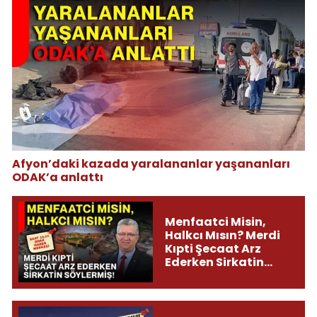
Afyon’daki kazada yaralananlar yaşananları
ODAK’a anlattı
Menfaatci Misin,
Halkcı Mısın? Merdi
Kıpti Şecaat Arz
Ederken Sirkatin
Söylermiş!