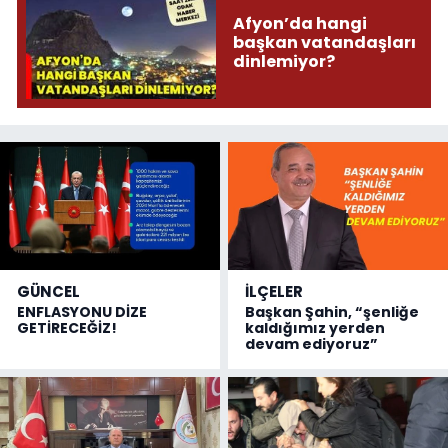
Afyon’da hangi
başkan vatandaşları
dinlemiyor?
GÜNCEL
İLÇELER
ENFLASYONU DİZE
Başkan Şahin, “şenliğe
GETİRECEĞİZ!
kaldığımız yerden
devam ediyoruz”