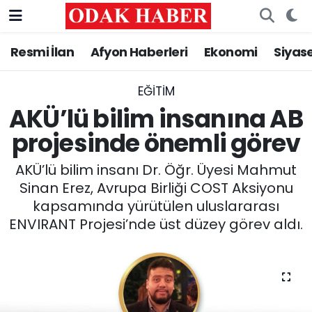
Resmi İlan
Afyon Haberleri
Ekonomi
Siyas
AFYONKARAHİSAR HABERLERİ
Nöbetçi Eczaneler
Resmi İlan
Hava Durumu
EĞITIM
AKÜ’lü bilim insanına AB
ASAYİŞ
Trafik Durumu
projesinde önemli görev
GÜNCEL
Süper Lig Puan Durumu ve Fikstür
AKÜ’lü bilim insanı Dr. Öğr. Üyesi Mahmut
Sinan Erez, Avrupa Birliği COST Aksiyonu
SİYASET
Tüm Manşetler
kapsamında yürütülen uluslararası
ENVIRANT Projesi’nde üst düzey görev aldı.
EĞİTİM
Son Dakika Haberleri
MAGAZİN
Haber Arşivi
SAĞLIK