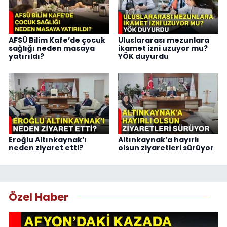
AFSÜ Bilim Kafe’de çocuk
Uluslararası mezunlara
sağlığı neden masaya
ikamet izni uzuyor mu?
yatırıldı?
YÖK duyurdu
Eroğlu Altınkaynak’ı
Altınkaynak’a hayırlı
neden ziyaret etti?
olsun ziyaretleri sürüyor
Özel Haber