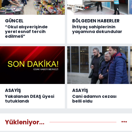
GÜNCEL
BÖLGEDEN HABERLER
“Okul alışverişinde
İhtiyaç sahiplerinin
yerel esnaf tercih
yaşamına dokundular
edilmeli”
ASAYİŞ
ASAYİŞ
Yakalanan DEAŞ üyesi
Cani adamın cezası
tutuklandı
belli oldu
Yükleniyor...