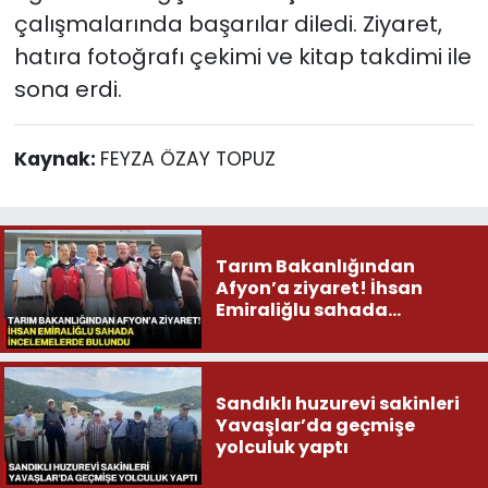
çalışmalarında başarılar diledi. Ziyaret,
hatıra fotoğrafı çekimi ve kitap takdimi ile
sona erdi.
Kaynak:
FEYZA ÖZAY TOPUZ
Tarım Bakanlığından
Afyon’a ziyaret! İhsan
Emiraliğlu sahada
incelemelerde bulundu
Sandıklı huzurevi sakinleri
Yavaşlar’da geçmişe
yolculuk yaptı