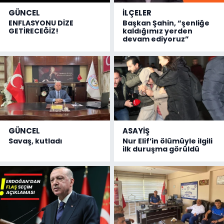
GÜNCEL
İLÇELER
ENFLASYONU DİZE
Başkan Şahin, “şenliğe
GETİRECEĞİZ!
kaldığımız yerden
devam ediyoruz”
GÜNCEL
ASAYİŞ
Savaş, kutladı
Nur Elif’in ölümüyle ilgili
ilk duruşma görüldü