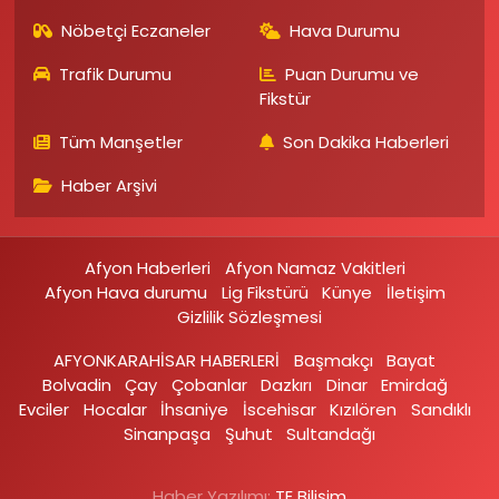
Nöbetçi Eczaneler
Hava Durumu
Trafik Durumu
Puan Durumu ve
Fikstür
Tüm Manşetler
Son Dakika Haberleri
Haber Arşivi
Afyon Haberleri
Afyon Namaz Vakitleri
Afyon Hava durumu
Lig Fikstürü
Künye
İletişim
Gizlilik Sözleşmesi
AFYONKARAHİSAR HABERLERİ
Başmakçı
Bayat
Bolvadin
Çay
Çobanlar
Dazkırı
Dinar
Emirdağ‎
Evciler‎
Hocalar
İhsaniye‎
İscehisar
Kızılören‎
Sandıklı‎
Sinanpaşa
Şuhut
Sultandağı
Haber Yazılımı:
TE Bilişim