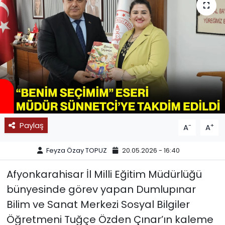
SPOR
11:11 MANŞET
Paylaş
-
+
A
A
Feyza Özay TOPUZ
20.05.2026 - 16:40
Afyonkarahisar İl Milli Eğitim Müdürlüğü
bünyesinde görev yapan Dumlupınar
Bilim ve Sanat Merkezi Sosyal Bilgiler
Öğretmeni Tuğçe Özden Çınar’ın kaleme