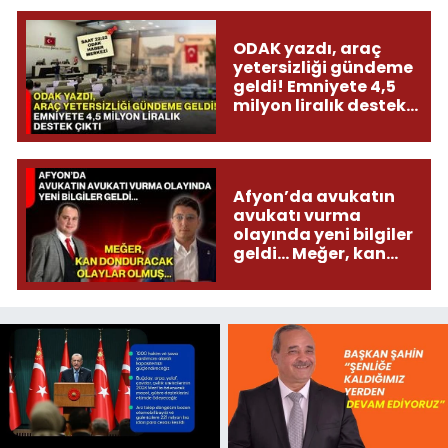
ODAK yazdı, araç
yetersizliği gündeme
geldi! Emniyete 4,5
milyon liralık destek
çıktı
Afyon’da avukatın
avukatı vurma
olayında yeni bilgiler
geldi... Meğer, kan
donduracak olaylar
olmuş...