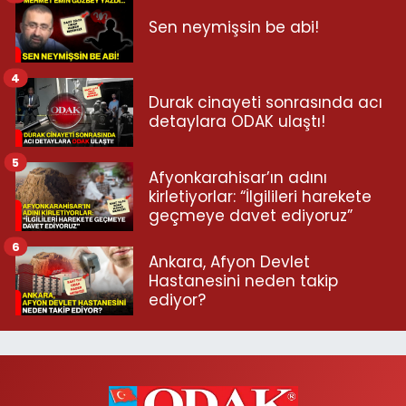
Sen neymişsin be abi!
4
Durak cinayeti sonrasında acı
detaylara ODAK ulaştı!
5
Afyonkarahisar’ın adını
kirletiyorlar: “İlgilileri harekete
geçmeye davet ediyoruz”
6
Ankara, Afyon Devlet
Hastanesini neden takip
ediyor?