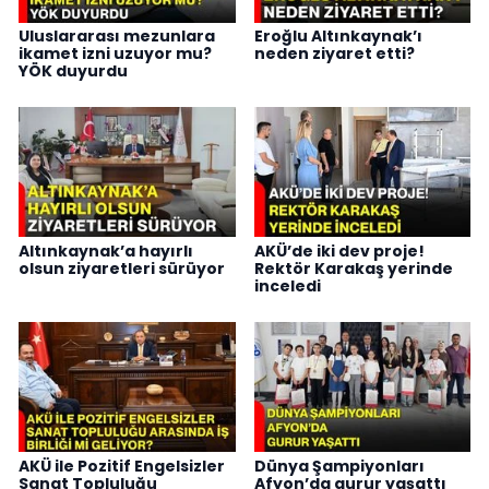
Uluslararası mezunlara
Eroğlu Altınkaynak’ı
ikamet izni uzuyor mu?
neden ziyaret etti?
YÖK duyurdu
Altınkaynak’a hayırlı
AKÜ’de iki dev proje!
olsun ziyaretleri sürüyor
Rektör Karakaş yerinde
inceledi
AKÜ ile Pozitif Engelsizler
Dünya Şampiyonları
Sanat Topluluğu
Afyon’da gurur yaşattı