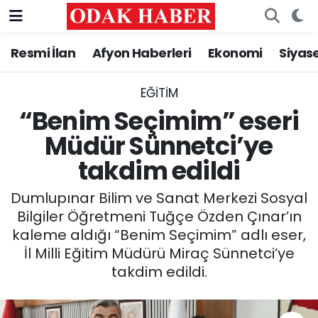
Resmi İlan
Afyon Haberleri
Ekonomi
Siyas
AFYONKARAHİSAR HABERLERİ
Nöbetçi Eczaneler
Resmi İlan
Hava Durumu
EĞITIM
“Benim Seçimim” eseri
ASAYİŞ
Trafik Durumu
Müdür Sünnetci’ye
takdim edildi
GÜNCEL
Süper Lig Puan Durumu ve Fikstür
Dumlupınar Bilim ve Sanat Merkezi Sosyal
SİYASET
Tüm Manşetler
Bilgiler Öğretmeni Tuğçe Özden Çınar’ın
kaleme aldığı “Benim Seçimim” adlı eser,
EĞİTİM
Son Dakika Haberleri
İl Milli Eğitim Müdürü Miraç Sünnetci’ye
takdim edildi.
MAGAZİN
Haber Arşivi
SAĞLIK