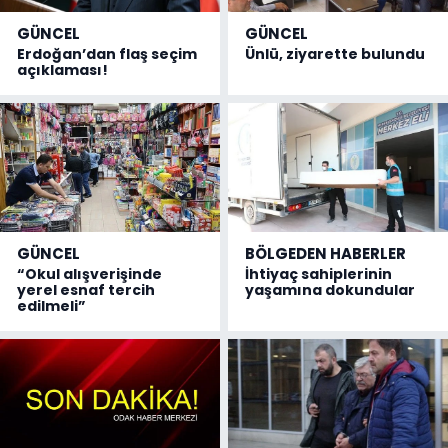
GÜNCEL
GÜNCEL
Erdoğan’dan flaş seçim
Ünlü, ziyarette bulundu
açıklaması!
GÜNCEL
BÖLGEDEN HABERLER
“Okul alışverişinde
İhtiyaç sahiplerinin
yerel esnaf tercih
yaşamına dokundular
edilmeli”