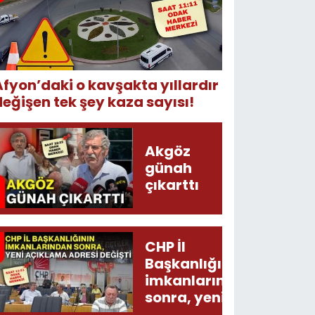
Afyon’daki o kavşakta yıllardır
değişen tek şey kaza sayısı!
Akgöz
günah
çıkarttı
CHP İl
Başkanlığının
imkanlarından
sonra, yeni
açıklama