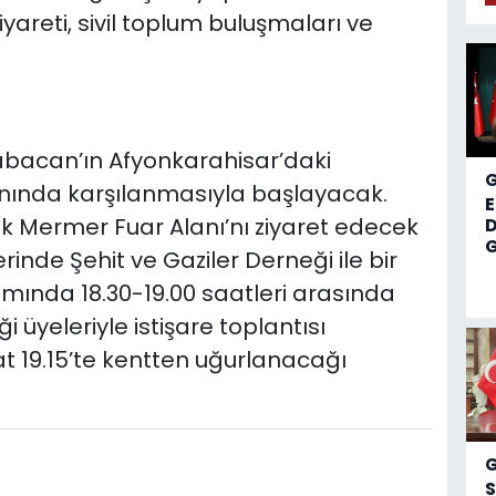
areti, sivil toplum buluşmaları ve
bacan’ın Afyonkarahisar’daki
lanında karşılanmasıyla başlayacak.
ok Mermer Fuar Alanı’nı ziyaret edecek
D
G
inde Şehit ve Gaziler Derneği ile bir
ında 18.30-19.00 saatleri arasında
 üyeleriyle istişare toplantısı
at 19.15’te kentten uğurlanacağı
S