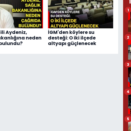
1
ili Aydeniz,
İGM'den köylere su
akanlığına neden
desteği: O iki ilçede
2
 bulundu?
altyapı güçlenecek
3
4
5