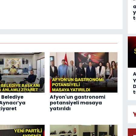
“
a
y
t
A
D
t
 Belediye
Afyon'un gastronomi
Aynacı’ya
potansiyeli masaya
ziyaret
yatırıldı