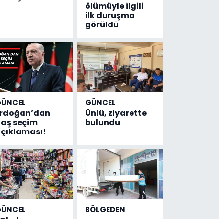
ölümüyle ilgili
ilk duruşma
görüldü
GÜNCEL
GÜNCEL
Erdoğan’dan
Ünlü, ziyarette
laş seçim
bulundu
çıklaması!
GÜNCEL
BÖLGEDEN