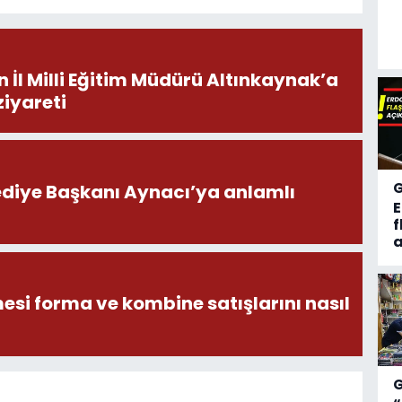
İl Milli Eğitim Müdürü Altınkaynak’a
ziyareti
ediye Başkanı Aynacı’ya anlamlı
f
a
esi forma ve kombine satışlarını nasıl