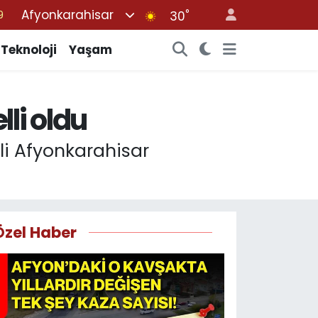
Afyonkarahisar
°
30
6
1
Teknoloji
Yaşam
1
9
li oldu
0
li Afyonkarahisar
Özel Haber