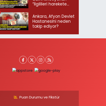
“İlgilileri harekete
geçmeye davet
ediyoruz”
Ankara, Afyon Devlet
Hastanesini neden
takip ediyor?
Puan Durumu ve Fikstür