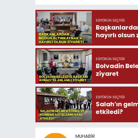
EDITÖRÜN SEÇTIĞI
Başkanlardan 
hayırlı olsun 
EDITÖRÜN SEÇTIĞI
Bolvadin Bel
ziyaret
EDITÖRÜN SEÇTIĞI
Salah’ın gelm
etkiledi?
MUHABIR