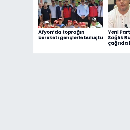
Afyon’da toprağın
Yeni Part
bereketi gençlerle buluştu
Sağlık B
çağrıda