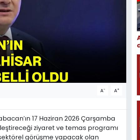
-
+
A
A
 Babacan’ın 17 Haziran 2026 Çarşamba
eştireceği ziyaret ve temas programı
ve sektörel görüşme yapacak olan