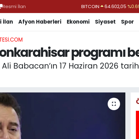
Resmi İlan
DOLAR
47,5986
%0.0
EURO
55,0700
%0.
 İlan
Afyon Haberleri
Ekonomi
Siyaset
Spor
STERLİN
64,2438
%0.2
TESI.COM
GRAM ALTIN
6518.23
%0.3
onkarahisar programı bel
BİST100
13.703
%
 Ali Babacan’ın 17 Haziran 2026 tarih