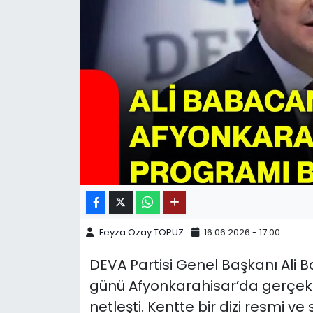
SPOR
11:11 MANŞET
Feyza Özay TOPUZ
16.06.2026 - 17:00
DEVA Partisi Genel Başkanı Ali
günü Afyonkarahisar’da gerçekl
netleşti. Kentte bir dizi resmi 