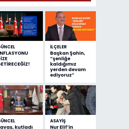
adresi değişti!
GÜNCEL
İLÇELER
ENFLASYONU
Başkan Şahin,
İZE
“şenliğe
ETİRECEĞİZ!
kaldığımız
yerden devam
ediyoruz”
GÜNCEL
ASAYİŞ
avaş, kutladı
Nur Elif’in