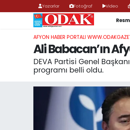
Yazarlar
Fotoğraf
Video
Resmi
AFYONKARAHİSAR HABERLERİ
Nöbetçi Eczaneler
Resmi İlan
Hava Durumu
AFYON HABER PORTALI WWW.ODAKGAZE
Ali Babacan’ın Afy
ASAYİŞ
Trafik Durumu
DEVA Partisi Genel Başkanı
GÜNCEL
Süper Lig Puan Durumu ve Fikstür
programı belli oldu.
SİYASET
Tüm Manşetler
EĞİTİM
Son Dakika Haberleri
MAGAZİN
Haber Arşivi
SAĞLIK