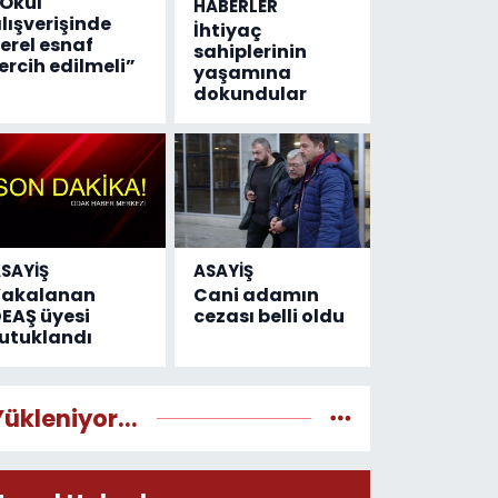
Okul
HABERLER
lışverişinde
İhtiyaç
erel esnaf
sahiplerinin
ercih edilmeli”
yaşamına
dokundular
SAYİŞ
ASAYİŞ
Yakalanan
Cani adamın
EAŞ üyesi
cezası belli oldu
utuklandı
Yükleniyor...