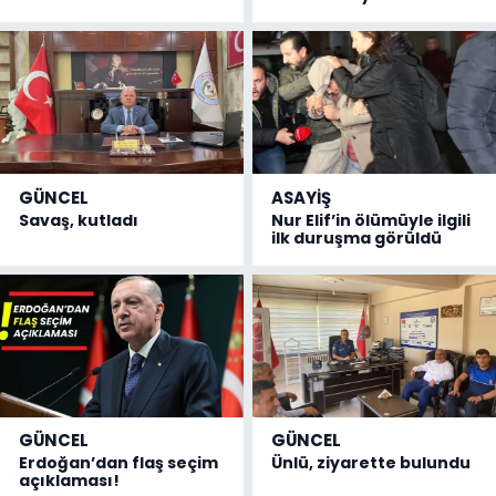
GÜNCEL
ASAYİŞ
Savaş, kutladı
Nur Elif’in ölümüyle ilgili
ilk duruşma görüldü
GÜNCEL
GÜNCEL
Erdoğan’dan flaş seçim
Ünlü, ziyarette bulundu
açıklaması!