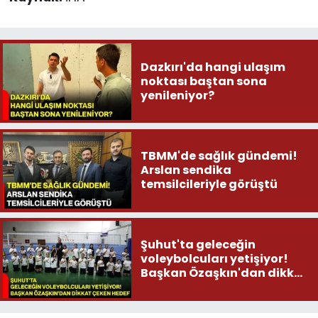
Dazkırı'da hangi ulaşım
noktası baştan sona
yenileniyor?
TBMM'de sağlık gündemi!
Arslan sendika
temsilcileriyle görüştü
Şuhut'ta geleceğin
voleybolcuları yetişiyor!
Başkan Özaşkın'dan dikkat
çeken hedef