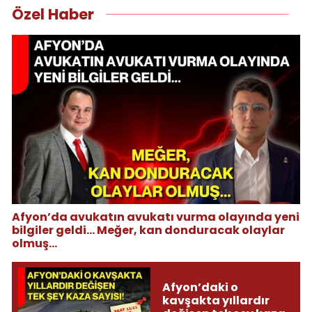
Özel Haber
Afyon’da avukatın avukatı vurma olayında yeni
bilgiler geldi... Meğer, kan donduracak olaylar
olmuş...
Afyon’daki o
kavşakta yıllardır