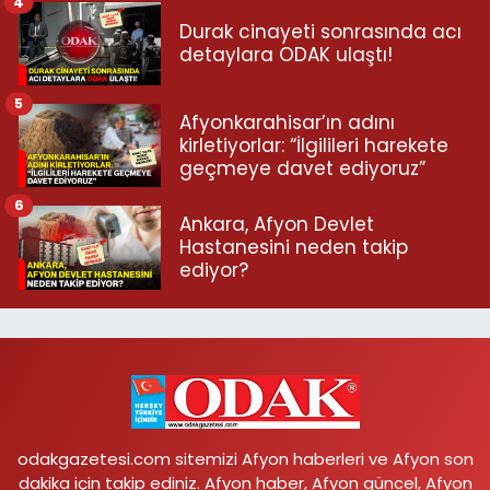
4
Durak cinayeti sonrasında acı
detaylara ODAK ulaştı!
5
Afyonkarahisar’ın adını
kirletiyorlar: “İlgilileri harekete
geçmeye davet ediyoruz”
6
Ankara, Afyon Devlet
Hastanesini neden takip
ediyor?
odakgazetesi.com sitemizi Afyon haberleri ve Afyon son
dakika için takip ediniz. Afyon haber, Afyon güncel, Afyon