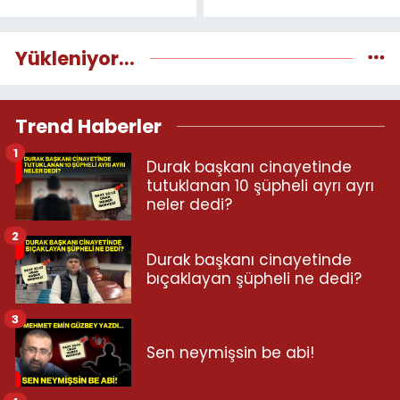
Yükleniyor...
Trend Haberler
1
Durak başkanı cinayetinde
tutuklanan 10 şüpheli ayrı ayrı
neler dedi?
2
Durak başkanı cinayetinde
bıçaklayan şüpheli ne dedi?
3
Sen neymişsin be abi!