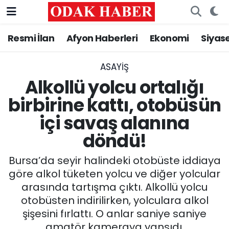
Resmi İlan
Afyon Haberleri
Ekonomi
Siyas
AFYONKARAHİSAR HABERLERİ
Nöbetçi Eczaneler
Resmi İlan
Hava Durumu
ASAYİŞ
Alkollü yolcu ortalığı
ASAYİŞ
Trafik Durumu
birbirine kattı, otobüsün
içi savaş alanına
GÜNCEL
Süper Lig Puan Durumu ve Fikstür
döndü!
SİYASET
Tüm Manşetler
Bursa’da seyir halindeki otobüste iddiaya
EĞİTİM
Son Dakika Haberleri
göre alkol tüketen yolcu ve diğer yolcular
arasında tartışma çıktı. Alkollü yolcu
MAGAZİN
Haber Arşivi
otobüsten indirilirken, yolculara alkol
şişesini fırlattı. O anlar saniye saniye
SAĞLIK
amatör kameraya yansıdı.