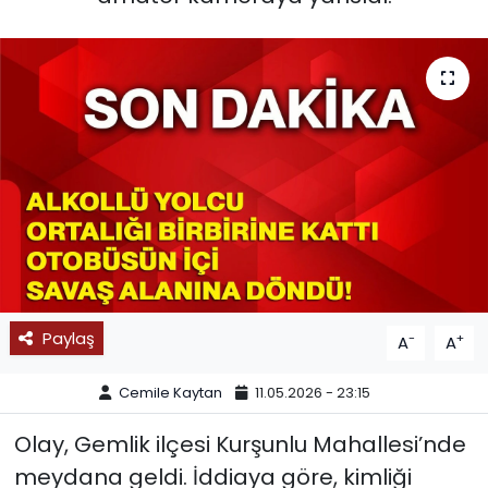
SPOR
11:11 MANŞET
Paylaş
-
+
A
A
Cemile Kaytan
11.05.2026 - 23:15
Olay, Gemlik ilçesi Kurşunlu Mahallesi’nde
meydana geldi. İddiaya göre, kimliği