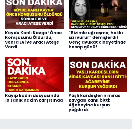
Köyde Kanlı Kavga! Önce
"Bizimle uğraşma, hakkı
Komşusunu Öldürdü,
sizi vurur" demişlerdi!
Sonra Evi ve Aracı Ateşe
Genç avukat cinayetinde
Verdi
hesap günü!
Kayıp kadın dosyasında
Yaşlı kardeşlerin miras
10 sanık hakim karşısında
kavgası kanlı bitti:
Ağabeyine kurşun
yağdırdı