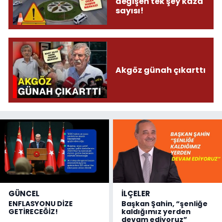
değişen tek şey kaza
sayısı!
Akgöz günah çıkarttı
GÜNCEL
İLÇELER
ENFLASYONU DİZE
Başkan Şahin, “şenliğe
GETİRECEĞİZ!
kaldığımız yerden
devam ediyoruz”