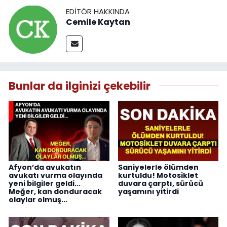
EDITÖR HAKKINDA
Cemile Kaytan
Bunlar da ilginizi çekebilir
Afyon’da avukatın
Saniyelerle ölümden
avukatı vurma olayında
kurtuldu! Motosiklet
yeni bilgiler geldi...
duvara çarptı, sürücü
Meğer, kan donduracak
yaşamını yitirdi
olaylar olmuş...