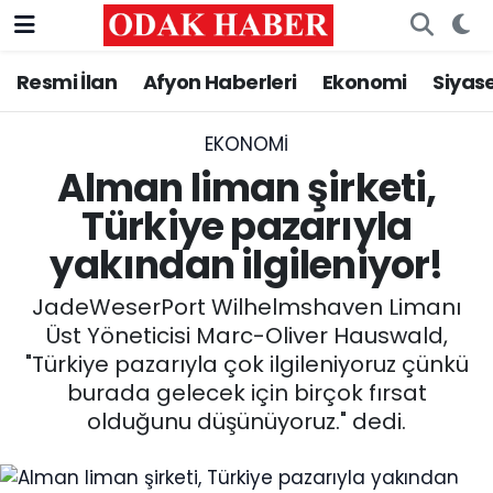
Resmi İlan
Afyon Haberleri
Ekonomi
Siyas
AFYONKARAHİSAR HABERLERİ
Nöbetçi Eczaneler
Resmi İlan
Hava Durumu
EKONOMI
Alman liman şirketi,
ASAYİŞ
Trafik Durumu
Türkiye pazarıyla
yakından ilgileniyor!
GÜNCEL
Süper Lig Puan Durumu ve Fikstür
JadeWeserPort Wilhelmshaven Limanı
SİYASET
Tüm Manşetler
Üst Yöneticisi Marc-Oliver Hauswald,
"Türkiye pazarıyla çok ilgileniyoruz çünkü
EĞİTİM
Son Dakika Haberleri
burada gelecek için birçok fırsat
olduğunu düşünüyoruz." dedi.
MAGAZİN
Haber Arşivi
SAĞLIK