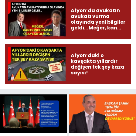
Afyon’da avukatın
avukatı vurma
olayında yeni bilgiler
geldi... Meğer, kan
donduracak olaylar
olmuş...
Afyon’daki o
kavşakta yıllardır
değişen tek şey kaza
sayısı!