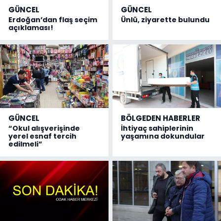
GÜNCEL
GÜNCEL
Erdoğan’dan flaş seçim
Ünlü, ziyarette bulundu
açıklaması!
GÜNCEL
BÖLGEDEN HABERLER
“Okul alışverişinde
İhtiyaç sahiplerinin
yerel esnaf tercih
yaşamına dokundular
edilmeli”