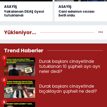
ASAYİŞ
ASAYİŞ
Yakalanan DEAŞ üyesi
Cani adamın cezası
tutuklandı
belli oldu
Yükleniyor...
Trend Haberler
1
Durak başkanı cinayetinde
tutuklanan 10 şüpheli ayrı ayrı
neler dedi?
2
Durak başkanı cinayetinde
bıçaklayan şüpheli ne dedi?
3