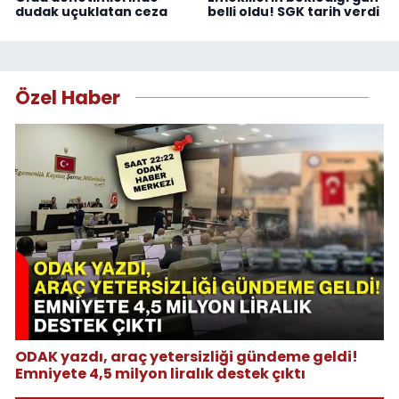
dudak uçuklatan ceza
belli oldu! SGK tarih verdi
Özel Haber
ODAK yazdı, araç yetersizliği gündeme geldi!
Emniyete 4,5 milyon liralık destek çıktı