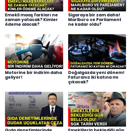
Emekli maaş farkları ne
Sigaraya bir zam daha!
zaman yatacak? Kimler
Marlboro ve Parliament
ödeme alacak?
ne kadar oldu?
Motorine bir indirim daha
Doğalgazda yeni dönem!
geliyor!
Faturanız iki katına mı
çıkacak?
Gıda denetimlerinde
Emeklilerin beklediği gün