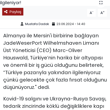
SPOR
Paylaş
-
+
A
A
11:11 MANŞET
Mustafa Dadak
23.06.2024 - 14:40
Almanya ile Mersin'i birbirine bağlayan
JadeWeserPort Wilhelmshaven Limanı
Üst Yöneticisi (CEO) Marc-Oliver
Hauswald, Türkiye’nin harika bir altyapısı
ve önemli bir iş gücü olduğunu belirterek,
“Türkiye pazarıyla yakından ilgileniyoruz
çünkü gelecekte çok fazla fırsat olduğunu
düşünüyoruz." dedi.
Kovid-19 salgını ve Ukrayna-Rusya Savaşı,
tedarik zincirinde köklü değişikliklere kapı