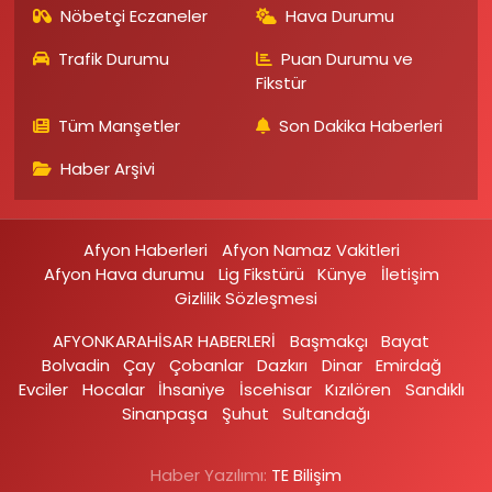
Nöbetçi Eczaneler
Hava Durumu
Trafik Durumu
Puan Durumu ve
Fikstür
Tüm Manşetler
Son Dakika Haberleri
Haber Arşivi
Afyon Haberleri
Afyon Namaz Vakitleri
Afyon Hava durumu
Lig Fikstürü
Künye
İletişim
Gizlilik Sözleşmesi
AFYONKARAHİSAR HABERLERİ
Başmakçı
Bayat
Bolvadin
Çay
Çobanlar
Dazkırı
Dinar
Emirdağ‎
Evciler‎
Hocalar
İhsaniye‎
İscehisar
Kızılören‎
Sandıklı‎
Sinanpaşa
Şuhut
Sultandağı
Haber Yazılımı:
TE Bilişim