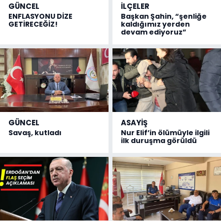
GÜNCEL
İLÇELER
ENFLASYONU DİZE
Başkan Şahin, “şenliğe
GETİRECEĞİZ!
kaldığımız yerden
devam ediyoruz”
GÜNCEL
ASAYİŞ
Savaş, kutladı
Nur Elif’in ölümüyle ilgili
ilk duruşma görüldü