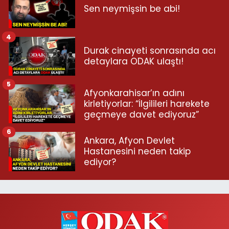
Sen neymişsin be abi!
4
Durak cinayeti sonrasında acı
detaylara ODAK ulaştı!
5
Afyonkarahisar’ın adını
kirletiyorlar: “İlgilileri harekete
geçmeye davet ediyoruz”
6
Ankara, Afyon Devlet
Hastanesini neden takip
ediyor?