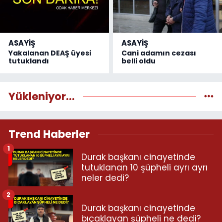
ASAYİŞ
ASAYİŞ
Yakalanan DEAŞ üyesi
Cani adamın cezası
tutuklandı
belli oldu
Yükleniyor...
Trend Haberler
1
Durak başkanı cinayetinde
tutuklanan 10 şüpheli ayrı ayrı
neler dedi?
2
Durak başkanı cinayetinde
bıçaklayan şüpheli ne dedi?