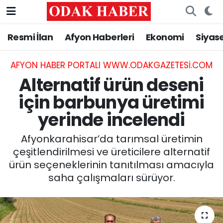
Resmi İlan
Afyon Haberleri
Ekonomi
Siyas
AFYONKARAHİSAR HABERLERİ
Nöbetçi Eczaneler
Resmi İlan
Hava Durumu
AFYON HABER PORTALI WWW.ODAKGAZETESI.COM
Alternatif ürün deseni
ASAYİŞ
Trafik Durumu
için barbunya üretimi
yerinde incelendi
GÜNCEL
Süper Lig Puan Durumu ve Fikstür
Afyonkarahisar’da tarımsal üretimin
SİYASET
Tüm Manşetler
çeşitlendirilmesi ve üreticilere alternatif
ürün seçeneklerinin tanıtılması amacıyla
EĞİTİM
Son Dakika Haberleri
saha çalışmaları sürüyor.
MAGAZİN
Haber Arşivi
SAĞLIK