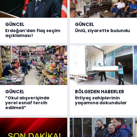
GÜNCEL
GÜNCEL
Erdoğan’dan flaş seçim
Ünlü, ziyarette bulundu
açıklaması!
GÜNCEL
BÖLGEDEN HABERLER
“Okul alışverişinde
İhtiyaç sahiplerinin
yerel esnaf tercih
yaşamına dokundular
edilmeli”