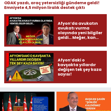
ODAK yazdı, araç yetersizliği gündeme geldi!
Emniyete 4,5 milyon liralık destek çıktı
Afyon’da avukatın
avukatı vurma
olayında yeni bilgiler
geldi... Meğer, kan
donduracak olaylar
olmuş...
Afyon’daki o
kavşakta yıllardır
değişen tek şey kaza
sayısı!