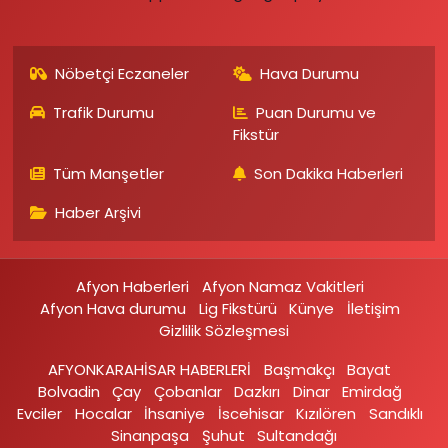
Nöbetçi Eczaneler
Hava Durumu
Trafik Durumu
Puan Durumu ve
Fikstür
Tüm Manşetler
Son Dakika Haberleri
Haber Arşivi
Afyon Haberleri
Afyon Namaz Vakitleri
Afyon Hava durumu
Lig Fikstürü
Künye
İletişim
Gizlilik Sözleşmesi
AFYONKARAHİSAR HABERLERİ
Başmakçı
Bayat
Bolvadin
Çay
Çobanlar
Dazkırı
Dinar
Emirdağ‎
Evciler‎
Hocalar
İhsaniye‎
İscehisar
Kızılören‎
Sandıklı‎
Sinanpaşa
Şuhut
Sultandağı