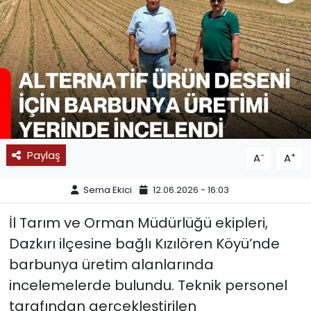
SPOR
11:11 MANŞET
Paylaş
-
+
A
A
Sema Ekici
12.06.2026 - 16:03
İl Tarım ve Orman Müdürlüğü ekipleri,
Dazkırı ilçesine bağlı Kızılören Köyü’nde
barbunya üretim alanlarında
incelemelerde bulundu. Teknik personel
tarafından gerçekleştirilen