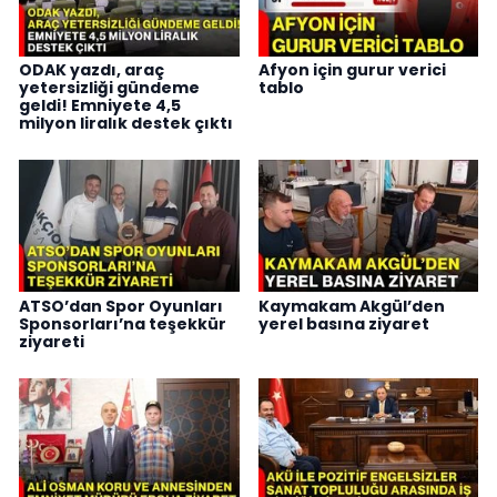
ODAK yazdı, araç
Afyon için gurur verici
yetersizliği gündeme
tablo
geldi! Emniyete 4,5
milyon liralık destek çıktı
ATSO’dan Spor Oyunları
Kaymakam Akgül’den
Sponsorları’na teşekkür
yerel basına ziyaret
ziyareti