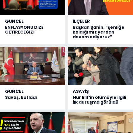
GÜNCEL
İLÇELER
ENFLASYONU DİZE
Başkan Şahin, “şenliğe
GETİRECEĞİZ!
kaldığımız yerden
devam ediyoruz”
GÜNCEL
ASAYİŞ
Savaş, kutladı
Nur Elif’in ölümüyle ilgili
ilk duruşma görüldü