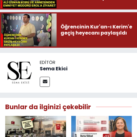
Öğrencinin Kur'an-ı Kerim'e
geçiş heyecanı paylaşıldı
EDITÖR
Sema Ekici
Bunlar da ilginizi çekebilir