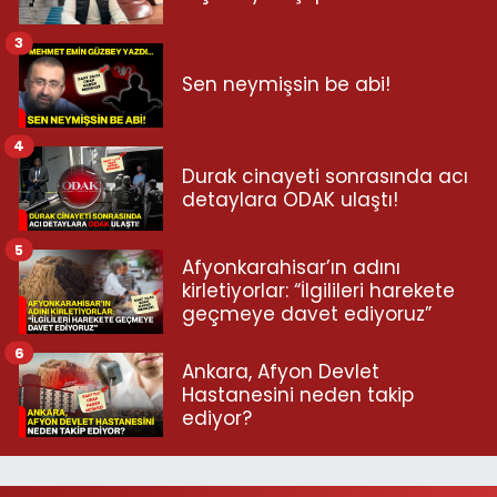
3
Sen neymişsin be abi!
4
Durak cinayeti sonrasında acı
detaylara ODAK ulaştı!
5
Afyonkarahisar’ın adını
kirletiyorlar: “İlgilileri harekete
geçmeye davet ediyoruz”
6
Ankara, Afyon Devlet
Hastanesini neden takip
ediyor?