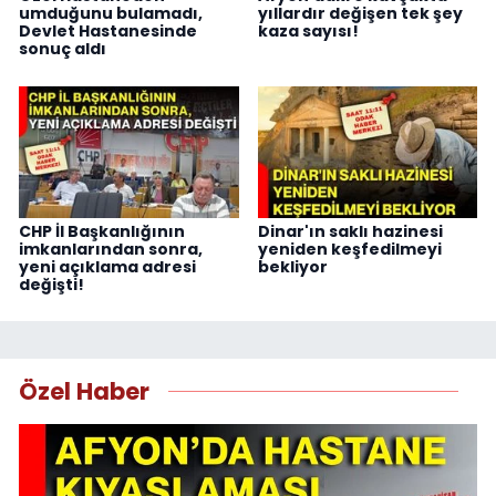
umduğunu bulamadı,
yıllardır değişen tek şey
Devlet Hastanesinde
kaza sayısı!
sonuç aldı
CHP İl Başkanlığının
Dinar'ın saklı hazinesi
imkanlarından sonra,
yeniden keşfedilmeyi
yeni açıklama adresi
bekliyor
değişti!
Özel Haber