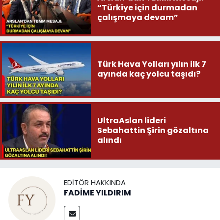
“Türkiye için durmadan
çalışmaya devam”
Türk Hava Yolları yılın ilk 7
ayında kaç yolcu taşıdı?
UltraAslan lideri
Sebahattin Şirin gözaltına
alındı
EDITÖR HAKKINDA
FADİME YILDIRIM