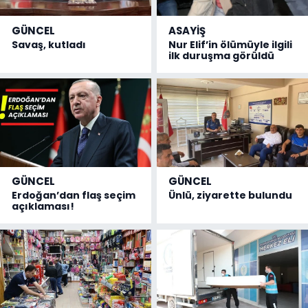
GÜNCEL
ASAYİŞ
Savaş, kutladı
Nur Elif’in ölümüyle ilgili
ilk duruşma görüldü
GÜNCEL
GÜNCEL
Erdoğan’dan flaş seçim
Ünlü, ziyarette bulundu
açıklaması!