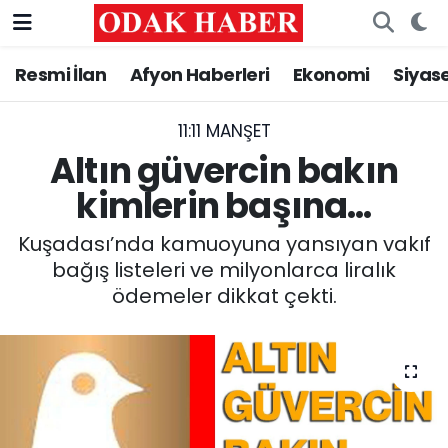
Resmi İlan
Afyon Haberleri
Ekonomi
Siyas
AFYONKARAHİSAR HABERLERİ
Nöbetçi Eczaneler
Resmi İlan
Hava Durumu
11:11 MANŞET
Altın güvercin bakın
ASAYİŞ
Trafik Durumu
kimlerin başına…
GÜNCEL
Süper Lig Puan Durumu ve Fikstür
Kuşadası’nda kamuoyuna yansıyan vakıf
bağış listeleri ve milyonlarca liralık
SİYASET
Tüm Manşetler
ödemeler dikkat çekti.
EĞİTİM
Son Dakika Haberleri
MAGAZİN
Haber Arşivi
SAĞLIK