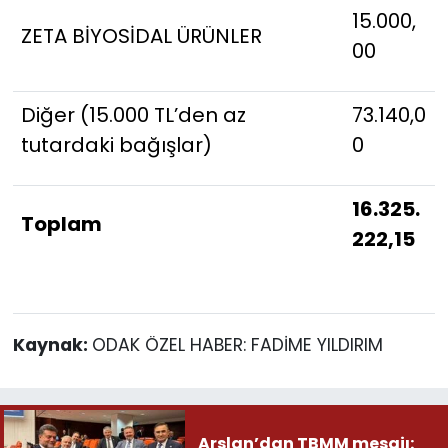
15.000,
ZETA BİYOSİDAL ÜRÜNLER
00
Diğer (15.000 TL’den az
73.140,0
tutardaki bağışlar)
0
16.325.
Toplam
222,15
Kaynak:
ODAK ÖZEL HABER: FADİME YILDIRIM
Arslan’dan TBMM mesajı: