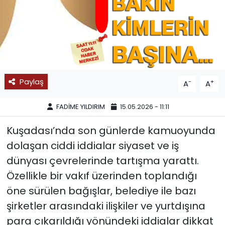
SPOR
11:11 MANŞET
Paylaş
-
+
A
A
FADİME YILDIRIM
15.05.2026 - 11:11
Kuşadası’nda son günlerde kamuoyunda
dolaşan ciddi iddialar siyaset ve iş
dünyası çevrelerinde tartışma yarattı.
Özellikle bir vakıf üzerinden toplandığı
öne sürülen bağışlar, belediye ile bazı
şirketler arasındaki ilişkiler ve yurtdışına
para çıkarıldığı yönündeki iddialar dikkat