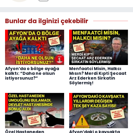
Bunlar da ilginizi çekebilir
Afyon’da o bölge ayağa
Menfaatci Misin, Halkcı
kalktı: “Daha ne olsun
Mısın? Merdi Kıpti Şecaat
istiyorsunuz?”
Arz Ederken Sirkatin
Söylermiş!
Özel Hastaneden
Afyon’daki o kavşakta