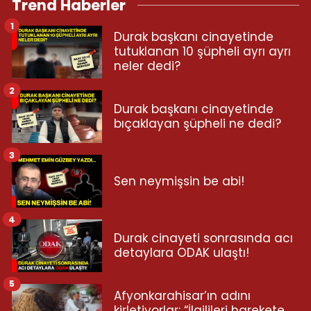
Trend Haberler
1
Durak başkanı cinayetinde
tutuklanan 10 şüpheli ayrı ayrı
neler dedi?
2
Durak başkanı cinayetinde
bıçaklayan şüpheli ne dedi?
3
Sen neymişsin be abi!
4
Durak cinayeti sonrasında acı
detaylara ODAK ulaştı!
5
Afyonkarahisar’ın adını
kirletiyorlar: “İlgilileri harekete