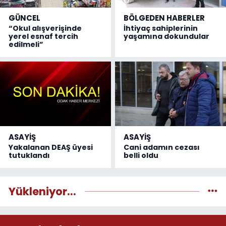
GÜNCEL
BÖLGEDEN HABERLER
“Okul alışverişinde
İhtiyaç sahiplerinin
yerel esnaf tercih
yaşamına dokundular
edilmeli”
ASAYİŞ
ASAYİŞ
Yakalanan DEAŞ üyesi
Cani adamın cezası
tutuklandı
belli oldu
Yükleniyor...