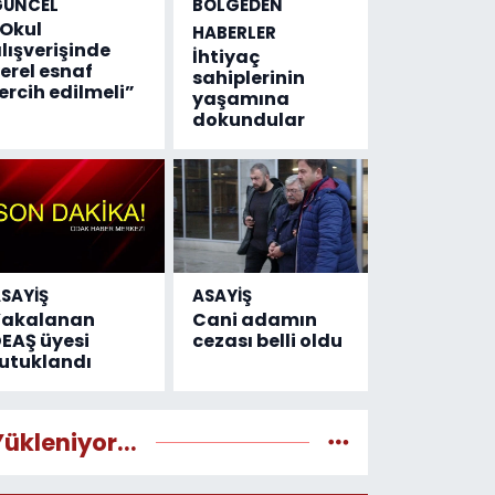
GÜNCEL
BÖLGEDEN
Okul
HABERLER
lışverişinde
İhtiyaç
erel esnaf
sahiplerinin
ercih edilmeli”
yaşamına
dokundular
SAYİŞ
ASAYİŞ
Yakalanan
Cani adamın
EAŞ üyesi
cezası belli oldu
utuklandı
Yükleniyor...