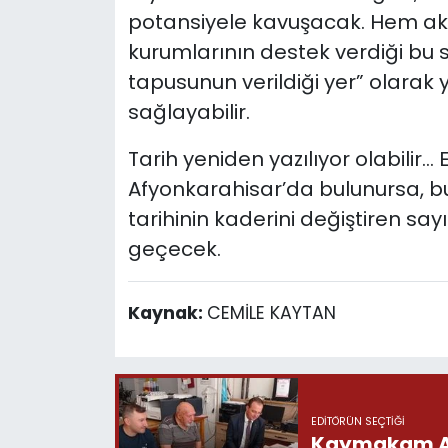
potansiyele kavuşacak. Hem a
kurumlarının destek verdiği bu 
tapusunun verildiği yer” olarak
sağlayabilir.
Tarih yeniden yazılıyor olabilir…
Afyonkarahisar’da bulunursa, bu
tarihinin kaderini değiştiren sayı
geçecek.
Kaynak:
CEMİLE KAYTAN
EDITÖRÜN SEÇTIĞI
Kaymakam Akg