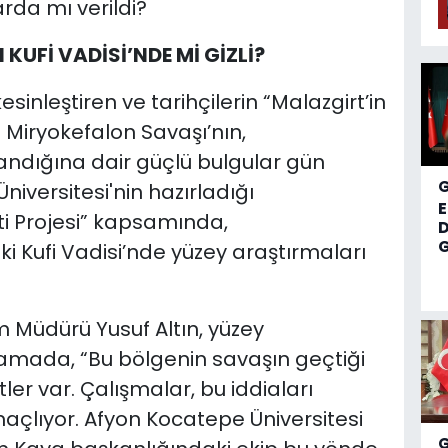
rda mı verildi?
KUFİ VADİSİ’NDE Mİ GİZLİ?
esinleştiren ve tarihçilerin “Malazgirt’in
 Miryokefalon Savaşı’nın,
andığına dair güçlü bulgular gün
niversitesi'nin hazırladığı
ti Projesi” kapsamında,
D
G
ki Kufi Vadisi’nde yüzey araştırmaları
zm Müdürü Yusuf Altın, yüzey
ıklamada, “Bu bölgenin savaşın geçtiği
ler var. Çalışmalar, bu iddiaları
açlıyor. Afyon Kocatepe Üniversitesi