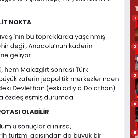
1
LİT NOKTA
avaşı’nın bu topraklarda yaşanmış
ehir değil, Anadolu’nun kaderini
2
ne geliyor.
ü, hem Malazgirt sonrası Türk
3
büyük zaferin jeopolitik merkezlerinden
edeki Devlethan (eski adıyla Dolathan)
yla özdeşleşmiş durumda.
4
ROTASI OLABİLİR
umlu sonuçlar alınırsa,
5
rih turizmi açısından da büyük bir