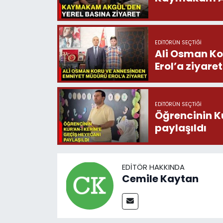
EDITÖRÜN SEÇTIĞI
Ali Osman Ko
Erol’a ziyaret
EDITÖRÜN SEÇTIĞI
Öğrencinin K
paylaşıldı
EDITÖR HAKKINDA
Cemile Kaytan