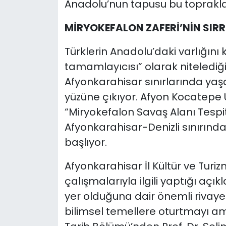
Anadolu’nun tapusu bu toprakla
MİRYOKEFALON ZAFERİ’NİN SIRRI 
Türklerin Anadolu’daki varlığını k
tamamlayıcısı” olarak nitelediği
Afyonkarahisar sınırlarında yaş
yüzüne çıkıyor. Afyon Kocatepe Ü
“Miryokefalon Savaş Alanı Tespi
Afyonkarahisar-Denizli sınırında
başlıyor.
Afyonkarahisar İl Kültür ve Turi
çalışmalarıyla ilgili yaptığı aç
yer olduğuna dair önemli rivayet
bilimsel temellere oturtmayı am