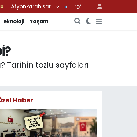
Afyonkarahisar
°
%0
19
08
Teknoloji
Yaşam
%0
12
İ?
70
16
? Tarihin tozlu sayfaları
Özel Haber