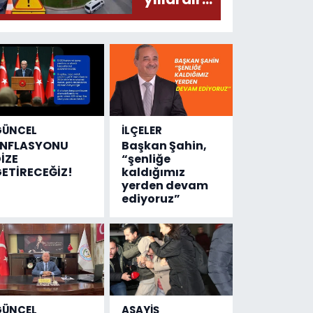
olmuş...
değişen
tek şey
kaza
sayısı!
GÜNCEL
İLÇELER
ENFLASYONU
Başkan Şahin,
İZE
“şenliğe
ETİRECEĞİZ!
kaldığımız
yerden devam
ediyoruz”
GÜNCEL
ASAYİŞ