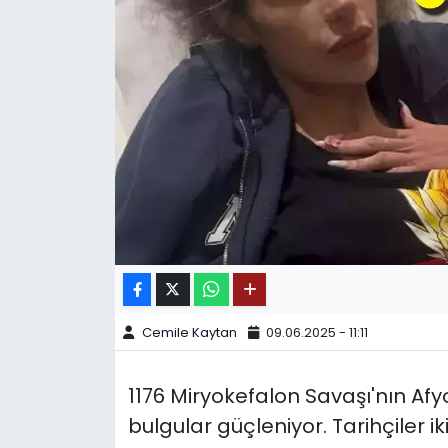
SPOR
11:11 MANŞET
Cemile Kaytan
09.06.2025 - 11:11
1176 Miryokefalon Savaşı'nın Af
bulgular güçleniyor. Tarihçiler 