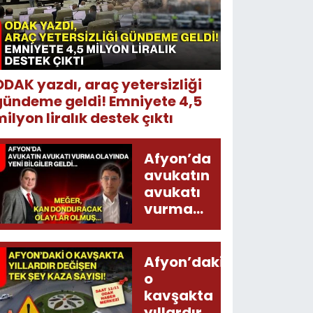
ODAK yazdı, araç yetersizliği
gündeme geldi! Emniyete 4,5
ilyon liralık destek çıktı
Afyon’da
avukatın
avukatı
vurma
olayında
yeni bilgiler
geldi...
Afyon’daki
Meğer, kan
o
donduracak
kavşakta
olaylar
yıllardır