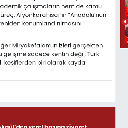
kademik çalışmaların hem de kamu
süreç, Afyonkarahisar’ın “Anadolu’nun
6
 yeniden konumlandırılmasını
 Eğer Miryokefalon’un izleri gerçekten
 gelişme sadece kentin değil, Türk
lı keşiflerden biri olarak kayda
ül’den yerel basına ziyaret