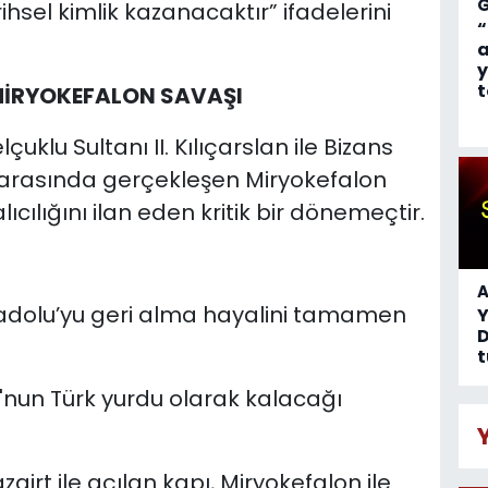
rihsel kimlik kazanacaktır” ifadelerini
“
a
y
t
MİRYOKEFALON SAVAŞI
çuklu Sultanı II. Kılıçarslan ile Bizans
rasında gerçekleşen Miryokefalon
ıcılığını ilan eden kritik bir dönemeçtir.
A
Anadolu’yu geri alma hayalini tamamen
D
t
u'nun Türk yurdu olarak kalacağı
irt ile açılan kapı, Miryokefalon ile