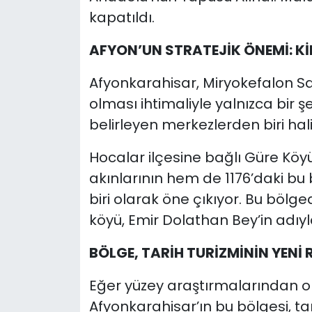
kapatıldı.
AFYON’UN STRATEJİK ÖNEMİ: Kİ
Afyonkarahisar, Miryokefalon S
olması ihtimaliyle yalnızca bir ş
belirleyen merkezlerden biri hali
Hocalar ilçesine bağlı Güre Köy
akınlarının hem de 1176’daki bu 
biri olarak öne çıkıyor. Bu bölg
köyü, Emir Dolathan Bey’in adı
BÖLGE, TARİH TURİZMİNİN YENİ 
Eğer yüzey araştırmalarından ol
Afyonkarahisar’ın bu bölgesi, ta