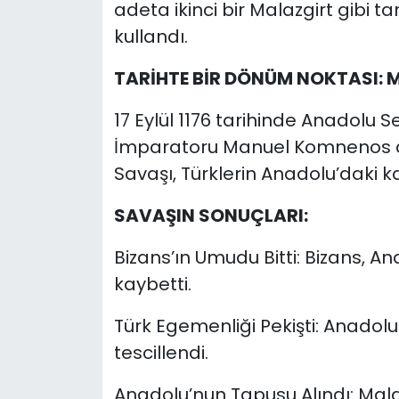
adeta ikinci bir Malazgirt gibi ta
kullandı.
TARİHTE BİR DÖNÜM NOKTASI: 
17 Eylül 1176 tarihinde Anadolu Sel
İmparatoru Manuel Komnenos a
Savaşı, Türklerin Anadolu’daki kal
SAVAŞIN SONUÇLARI:
Bizans’ın Umudu Bitti: Bizans, 
kaybetti.
Türk Egemenliği Pekişti: Anadol
tescillendi.
Anadolu’nun Tapusu Alındı: Malazg