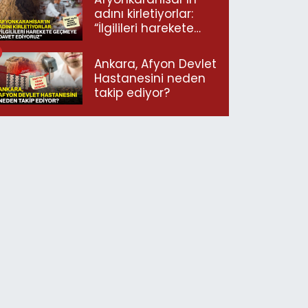
adını kirletiyorlar:
“İlgilileri harekete
geçmeye davet
ediyoruz”
Ankara, Afyon Devlet
Hastanesini neden
takip ediyor?