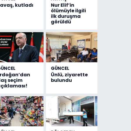
avaş, kutladı
Nur Elif’in
ölümüyle ilgili
ilk duruşma
görüldü
GÜNCEL
GÜNCEL
Erdoğan’dan
Ünlü, ziyarette
laş seçim
bulundu
çıklaması!