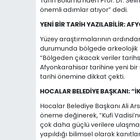
Tarih Bölümü’nden Prof. Dr. Sel
önemli adımlar atıyor” dedi.
YENİ BİR TARİH YAZILABİLİR: AF
Yüzey araştırmalarının ardından,
durumunda bölgede arkeolojik kaz
“Bölgeden çıkacak veriler tarih
Afyonkarahisar tarihine yeni bir
tarihi önemine dikkat çekti.
HOCALAR BELEDİYE BAŞKANI: “İ
Hocalar Belediye Başkanı Ali Arsl
öneme değinerek, “Kufi Vadisi’n
çok daha güçlü verilere ulaşmay
yapıldığı bilimsel olarak kanıtla