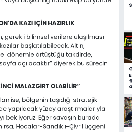
im Kaya başkanlığındaki ekip bu yönde
S
YON'DA KAZI İÇİN HAZIRLIK
 gerekli bilimsel verilere ulaşılması
ılar başlatılabilecek. Altın,
sel dönemle örtüştüğü takdirde,
 sayfa açılacaktır” diyerek bu sürecin
f
KİNCİ MALAZGİRT OLABİLİR”
a
an ise, bölgenin taşıdığı stratejik
de yapılacak yüzey araştırmalarıyla
ı bekliyoruz. Eğer savaşın burada
nırsa, Hocalar-Sandıklı-Çivril üçgeni