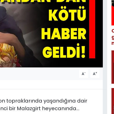
m
-
+
A
A
yon topraklarında yaşandığına dair
ikinci bir Malazgirt heyecanında…