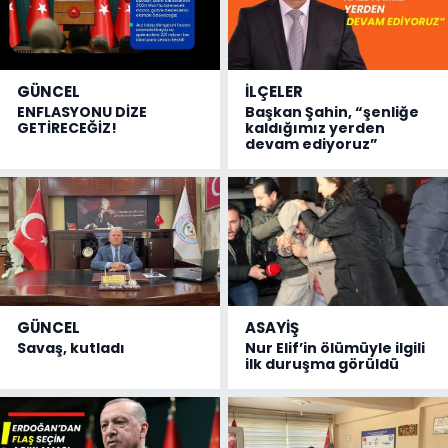
GÜNCEL
İLÇELER
ENFLASYONU DİZE
Başkan Şahin, “şenliğe
GETİRECEĞİZ!
kaldığımız yerden
devam ediyoruz”
GÜNCEL
ASAYİŞ
Savaş, kutladı
Nur Elif’in ölümüyle ilgili
ilk duruşma görüldü