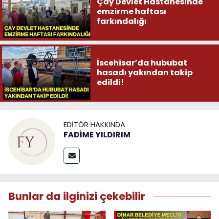
Çay Devlet Hastanesinde
emzirme haftası
farkındalığı
İscehisar’da hububat
hasadı yakından takip
edildi!
EDITÖR HAKKINDA
FADİME YILDIRIM
Bunlar da ilginizi çekebilir