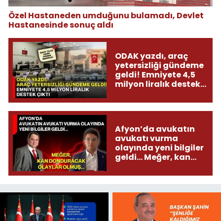
Özel Hastaneden umduğunu bulamadı, Devlet
Hastanesinde sonuç aldı
ODAK yazdı, araç
yetersizliği gündeme
geldi! Emniyete 4,5
milyon liralık destek
çıktı
Afyon’da avukatın
avukatı vurma
olayında yeni bilgiler
geldi... Meğer, kan
donduracak olaylar
olmuş...