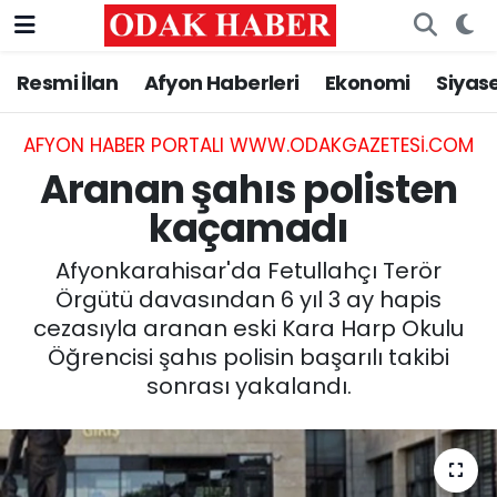
Resmi İlan
Afyon Haberleri
Ekonomi
Siyas
AFYONKARAHİSAR HABERLERİ
Nöbetçi Eczaneler
Resmi İlan
Hava Durumu
AFYON HABER PORTALI WWW.ODAKGAZETESI.COM
Aranan şahıs polisten
ASAYİŞ
Trafik Durumu
kaçamadı
GÜNCEL
Süper Lig Puan Durumu ve Fikstür
Afyonkarahisar'da Fetullahçı Terör
Örgütü davasından 6 yıl 3 ay hapis
SİYASET
Tüm Manşetler
cezasıyla aranan eski Kara Harp Okulu
Öğrencisi şahıs polisin başarılı takibi
EĞİTİM
Son Dakika Haberleri
sonrası yakalandı.
MAGAZİN
Haber Arşivi
SAĞLIK