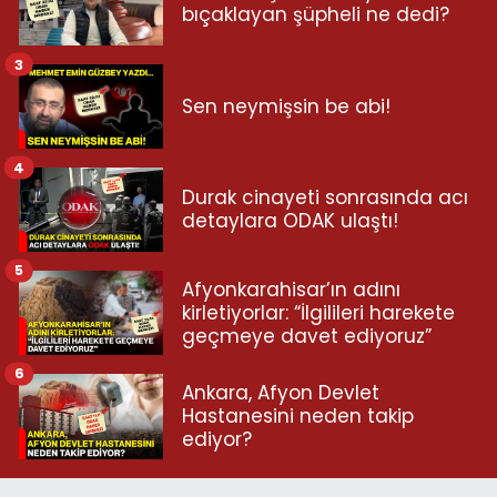
bıçaklayan şüpheli ne dedi?
3
Sen neymişsin be abi!
4
Durak cinayeti sonrasında acı
detaylara ODAK ulaştı!
5
Afyonkarahisar’ın adını
kirletiyorlar: “İlgilileri harekete
geçmeye davet ediyoruz”
6
Ankara, Afyon Devlet
Hastanesini neden takip
ediyor?