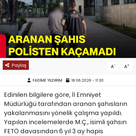
SPOR
11:11 MANŞET
Paylaş
-
+
A
A
FADİME YILDIRIM
18.06.2026 - 11:30
Edinilen bilgilere göre, İl Emniyet
Müdürlüğü tarafından aranan şahısların
yakalanmasını yönelik çalışma yapıldı.
Yapılan incelemelerde M.Ç., isimli şahsın
FETÖ davasından 6 yıl 3 ay hapis