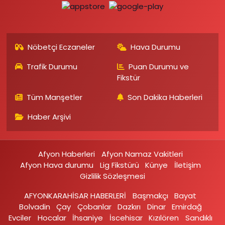
Nöbetçi Eczaneler
Hava Durumu
Trafik Durumu
Puan Durumu ve
Fikstür
Tüm Manşetler
Son Dakika Haberleri
Haber Arşivi
Afyon Haberleri
Afyon Namaz Vakitleri
Afyon Hava durumu
Lig Fikstürü
Künye
İletişim
Gizlilik Sözleşmesi
AFYONKARAHİSAR HABERLERİ
Başmakçı
Bayat
Bolvadin
Çay
Çobanlar
Dazkırı
Dinar
Emirdağ‎
Evciler‎
Hocalar
İhsaniye‎
İscehisar
Kızılören‎
Sandıklı‎