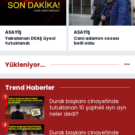
ASAYİŞ
ASAYİŞ
Yakalanan DEAŞ üyesi
Cani adamın cezası
tutuklandı
belli oldu
Yükleniyor...
Trend Haberler
1
Durak başkanı cinayetinde
tutuklanan 10 şüpheli ayrı ayrı
neler dedi?
2
Durak başkanı cinayetinde