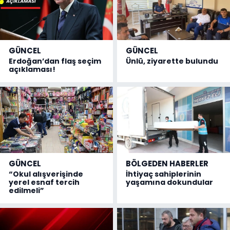
GÜNCEL
GÜNCEL
Erdoğan’dan flaş seçim
Ünlü, ziyarette bulundu
açıklaması!
GÜNCEL
BÖLGEDEN HABERLER
“Okul alışverişinde
İhtiyaç sahiplerinin
yerel esnaf tercih
yaşamına dokundular
edilmeli”