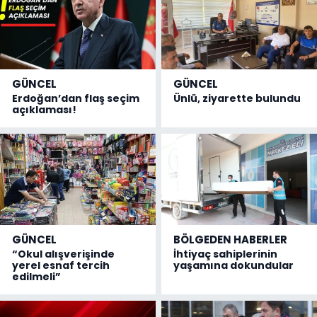
GÜNCEL
GÜNCEL
Erdoğan’dan flaş seçim
Ünlü, ziyarette bulundu
açıklaması!
GÜNCEL
BÖLGEDEN HABERLER
“Okul alışverişinde
İhtiyaç sahiplerinin
yerel esnaf tercih
yaşamına dokundular
edilmeli”