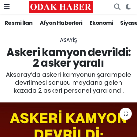
Resmi İlan
Afyon Haberleri
Ekonomi
Siyas
AFYONKARAHİSAR HABERLERİ
Nöbetçi Eczaneler
Resmi İlan
Hava Durumu
ASAYİŞ
Askeri kamyon devrildi:
ASAYİŞ
Trafik Durumu
2 asker yaralı
GÜNCEL
Süper Lig Puan Durumu ve Fikstür
Aksaray’da askeri kamyonun şarampole
devrilmesi sonucu meydana gelen
SİYASET
Tüm Manşetler
kazada 2 askeri personel yaralandı.
EĞİTİM
Son Dakika Haberleri
MAGAZİN
Haber Arşivi
SAĞLIK