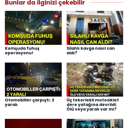
Bunlar da ilginizi çekebilir
Komşuda fuhuş
Silahlı kavga nasıl can
operasyonu!
aldı?
Otomobiller çarpıştı: 2
Üç tekerlekli motosiklet
yaralı
dere yatağına devrildi:
Ölü veya yaralı var mı?