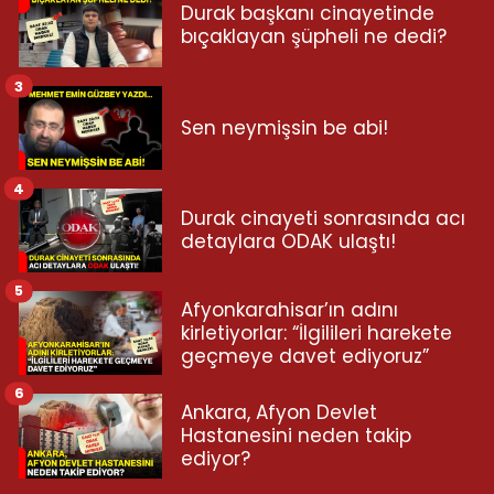
Durak başkanı cinayetinde
bıçaklayan şüpheli ne dedi?
3
Sen neymişsin be abi!
4
Durak cinayeti sonrasında acı
detaylara ODAK ulaştı!
5
Afyonkarahisar’ın adını
kirletiyorlar: “İlgilileri harekete
geçmeye davet ediyoruz”
6
Ankara, Afyon Devlet
Hastanesini neden takip
ediyor?