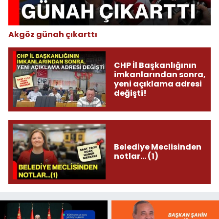
Akgöz günah çıkarttı
CHP İl Başkanlığının
imkanlarından sonra,
yeni açıklama adresi
değişti!
Belediye Meclisinden
notlar... (1)