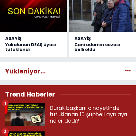
ASAYİŞ
ASAYİŞ
Yakalanan DEAŞ üyesi
Cani adamın cezası
tutuklandı
belli oldu
Yükleniyor...
Trend Haberler
1
Durak başkanı cinayetinde
tutuklanan 10 şüpheli ayrı ayrı
neler dedi?
2