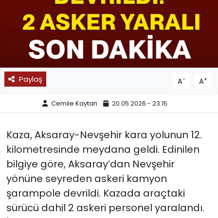
SPOR
11:11 MANŞET
Paylaş
-
+
A
A
Cemile Kaytan
20.05.2026 - 23:15
Kaza, Aksaray-Nevşehir kara yolunun 12.
kilometresinde meydana geldi. Edinilen
bilgiye göre, Aksaray’dan Nevşehir
yönüne seyreden askeri kamyon
şarampole devrildi. Kazada araçtaki
sürücü dahil 2 askeri personel yaralandı.