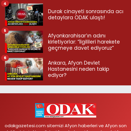
4
Durak cinayeti sonrasında acı
detaylara ODAK ulaştı!
5
Afyonkarahisar’ın adını
kirletiyorlar: “İlgilileri harekete
geçmeye davet ediyoruz”
6
Ankara, Afyon Devlet
Hastanesini neden takip
ediyor?
odakgazetesi.com sitemizi Afyon haberleri ve Afyon son