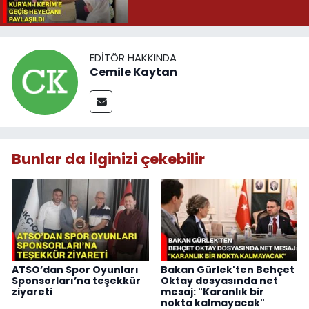
EDITÖR HAKKINDA
Cemile Kaytan
Bunlar da ilginizi çekebilir
ATSO’dan Spor Oyunları
Bakan Gürlek'ten Behçet
Sponsorları’na teşekkür
Oktay dosyasında net
ziyareti
mesaj: "Karanlık bir
nokta kalmayacak"