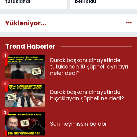
tutuklandı
belli oldu
Yükleniyor...
Trend Haberler
1
Durak başkanı cinayetinde
tutuklanan 10 şüpheli ayrı ayrı
neler dedi?
2
Durak başkanı cinayetinde
bıçaklayan şüpheli ne dedi?
3
Sen neymişsin be abi!