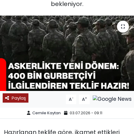
bekleniyor.
SPOR
11:11 MANŞET
Paylaş
-
+
A
A
Cemile Kaytan
03.07.2026 - 09:11
Hazırlanan teklife göre, ikamet ettikleri