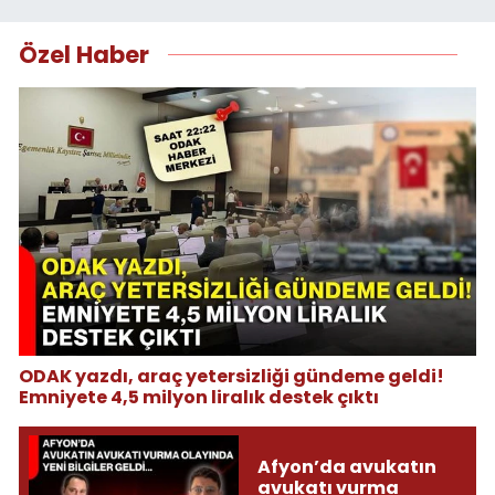
Özel Haber
ODAK yazdı, araç yetersizliği gündeme geldi!
Emniyete 4,5 milyon liralık destek çıktı
Afyon’da avukatın
avukatı vurma