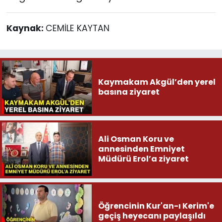
Kaynak:
CEMİLE KAYTAN
Kaymakam Akgül’den yerel
basına ziyaret
Ali Osman Koru ve
annesinden Emniyet
Müdürü Erol’a ziyaret
Öğrencinin Kur'an-ı Kerim'e
geçiş heyecanı paylaşıldı