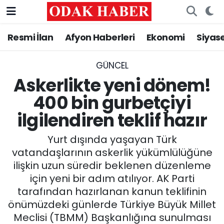
Resmi İlan
Afyon Haberleri
Ekonomi
Siyas
AFYONKARAHİSAR HABERLERİ
Nöbetçi Eczaneler
Resmi İlan
Hava Durumu
GÜNCEL
Askerlikte yeni dönem!
ASAYİŞ
Trafik Durumu
400 bin gurbetçiyi
ilgilendiren teklif hazır
GÜNCEL
Süper Lig Puan Durumu ve Fikstür
Yurt dışında yaşayan Türk
SİYASET
Tüm Manşetler
vatandaşlarının askerlik yükümlülüğüne
ilişkin uzun süredir beklenen düzenleme
EĞİTİM
Son Dakika Haberleri
için yeni bir adım atılıyor. AK Parti
tarafından hazırlanan kanun teklifinin
MAGAZİN
Haber Arşivi
önümüzdeki günlerde Türkiye Büyük Millet
SAĞLIK
Meclisi (TBMM) Başkanlığına sunulması