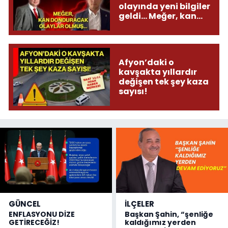
olayında yeni bilgiler
geldi... Meğer, kan
donduracak olaylar
olmuş...
Afyon’daki o
kavşakta yıllardır
değişen tek şey kaza
sayısı!
GÜNCEL
İLÇELER
ENFLASYONU DİZE
Başkan Şahin, “şenliğe
GETİRECEĞİZ!
kaldığımız yerden