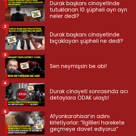
Durak başkanı cinayetinde
tutuklanan 10 şüpheli ayrı ayrı
neler dedi?
2
Durak başkanı cinayetinde
bıçaklayan şüpheli ne dedi?
3
Sen neymişsin be abi!
4
Durak cinayeti sonrasında acı
detaylara ODAK ulaştı!
5
Afyonkarahisar’ın adını
kirletiyorlar: “İlgilileri harekete
geçmeye davet ediyoruz”