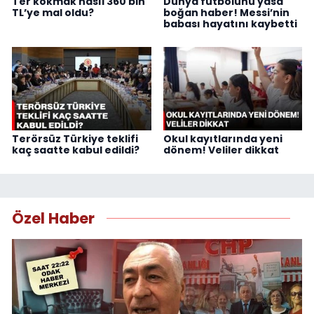
Ter kokmak nasıl 360 bin
Dünya futbolunu yasa
TL’ye mal oldu?
boğan haber! Messi’nin
babası hayatını kaybetti
Terörsüz Türkiye teklifi
Okul kayıtlarında yeni
kaç saatte kabul edildi?
dönem! Veliler dikkat
Özel Haber