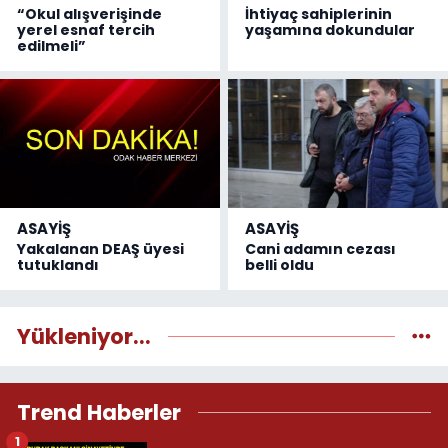
“Okul alışverişinde
İhtiyaç sahiplerinin
yerel esnaf tercih
yaşamına dokundular
edilmeli”
ASAYİŞ
ASAYİŞ
Yakalanan DEAŞ üyesi
Cani adamın cezası
tutuklandı
belli oldu
Yükleniyor...
Trend Haberler
1