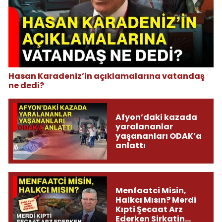
Hasan Karadeniz’in açıklamalarına vatandaş
ne dedi?
Afyon’daki kazada
yaralananlar
yaşananları ODAK’a
anlattı
Menfaatci Misin,
Halkcı Mısın? Merdi
Kıpti Şecaat Arz
Ederken Sirkatin