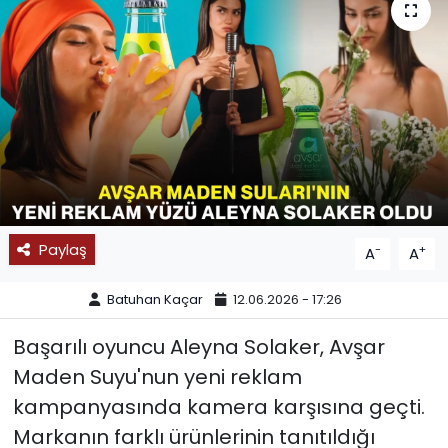
SPOR
11:11 MANŞET
Paylaş
-
+
A
A
Batuhan Kaçar
12.06.2026 - 17:26
Başarılı oyuncu Aleyna Solaker, Avşar
Maden Suyu'nun yeni reklam
kampanyasında kamera karşısına geçti.
Markanın farklı ürünlerinin tanıtıldığı