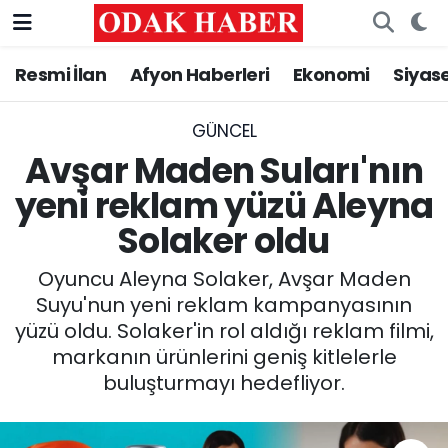
Resmi İlan
Afyon Haberleri
Ekonomi
Siyas
AFYONKARAHİSAR HABERLERİ
Nöbetçi Eczaneler
Resmi İlan
Hava Durumu
GÜNCEL
Avşar Maden Suları'nın
ASAYİŞ
Trafik Durumu
yeni reklam yüzü Aleyna
Solaker oldu
GÜNCEL
Süper Lig Puan Durumu ve Fikstür
Oyuncu Aleyna Solaker, Avşar Maden
SİYASET
Tüm Manşetler
Suyu'nun yeni reklam kampanyasının
yüzü oldu. Solaker'in rol aldığı reklam filmi,
EĞİTİM
Son Dakika Haberleri
markanın ürünlerini geniş kitlelerle
buluşturmayı hedefliyor.
MAGAZİN
Haber Arşivi
SAĞLIK