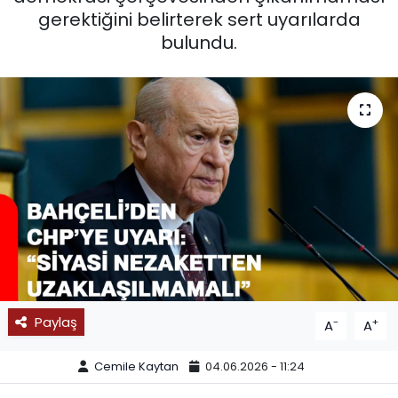
gerektiğini belirterek sert uyarılarda
SPOR
bulundu.
11:11 MANŞET
Paylaş
-
+
A
A
Cemile Kaytan
04.06.2026 - 11:24