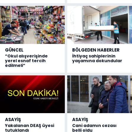
GÜNCEL
BÖLGEDEN HABERLER
“Okul alışverişinde
İhtiyaç sahiplerinin
yerel esnaf tercih
yaşamına dokundular
edilmeli”
ASAYİŞ
ASAYİŞ
Yakalanan DEAŞ üyesi
Cani adamın cezası
tutuklandı
belli oldu