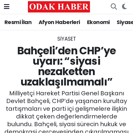
Resmi İlan
Afyon Haberleri
Ekonomi
Siyas
AFYONKARAHİSAR HABERLERİ
Nöbetçi Eczaneler
Resmi İlan
Hava Durumu
SIYASET
Bahçeli’den CHP’ye
ASAYİŞ
Trafik Durumu
uyarı: “siyasi
nezaketten
GÜNCEL
Süper Lig Puan Durumu ve Fikstür
uzaklaşılmamalı”
SİYASET
Tüm Manşetler
Milliyetçi Hareket Partisi Genel Başkanı
EĞİTİM
Son Dakika Haberleri
Devlet Bahçeli, CHP’de yaşanan kurultay
tartışmaları ve parti içi gelişmelere ilişkin
MAGAZİN
Haber Arşivi
dikkat çeken değerlendirmelerde
bulundu. Bahçeli, siyasi sürecin hukuk ve
SAĞLIK
demokrasi çerçevesinden çıkarılmaması