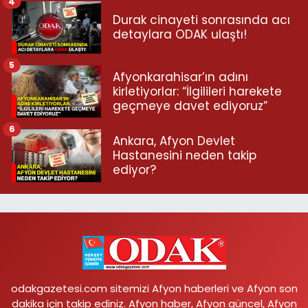
4
Durak cinayeti sonrasında acı
detaylara ODAK ulaştı!
5
Afyonkarahisar’ın adını
kirletiyorlar: “İlgilileri harekete
geçmeye davet ediyoruz”
6
Ankara, Afyon Devlet
Hastanesini neden takip
ediyor?
odakgazetesi.com sitemizi Afyon haberleri ve Afyon son
dakika için takip ediniz. Afyon haber, Afyon güncel, Afyon