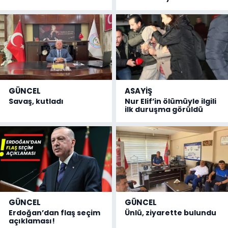
GÜNCEL
ASAYİŞ
Savaş, kutladı
Nur Elif’in ölümüyle ilgili
ilk duruşma görüldü
GÜNCEL
GÜNCEL
Erdoğan’dan flaş seçim
Ünlü, ziyarette bulundu
açıklaması!