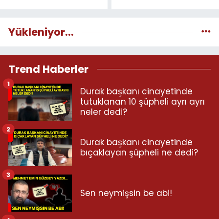
Yükleniyor...
Trend Haberler
1
Durak başkanı cinayetinde
tutuklanan 10 şüpheli ayrı ayrı
neler dedi?
2
Durak başkanı cinayetinde
bıçaklayan şüpheli ne dedi?
3
Sen neymişsin be abi!