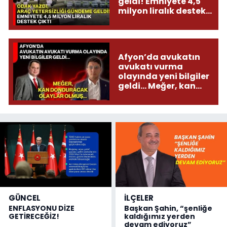
geldi! Emniyete 4,5
milyon liralık destek
çıktı
Afyon’da avukatın
avukatı vurma
olayında yeni bilgiler
geldi... Meğer, kan
donduracak olaylar
olmuş...
GÜNCEL
İLÇELER
ENFLASYONU DİZE
Başkan Şahin, “şenliğe
GETİRECEĞİZ!
kaldığımız yerden
devam ediyoruz”