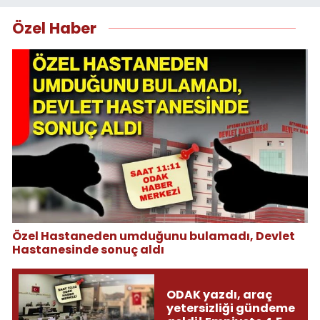
Özel Haber
Özel Hastaneden umduğunu bulamadı, Devlet
Hastanesinde sonuç aldı
ODAK yazdı, araç
yetersizliği gündeme