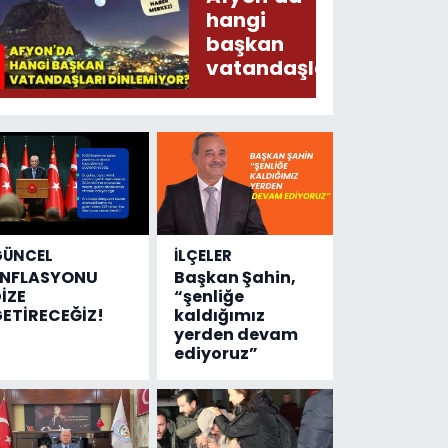
Arz
hangi
Ederken
başkan
Sirkatin
vatandaşları
Söylermiş!
dinlemiyor?
GÜNCEL
İLÇELER
ENFLASYONU
Başkan Şahin,
İZE
“şenliğe
ETİRECEĞİZ!
kaldığımız
yerden devam
ediyoruz”