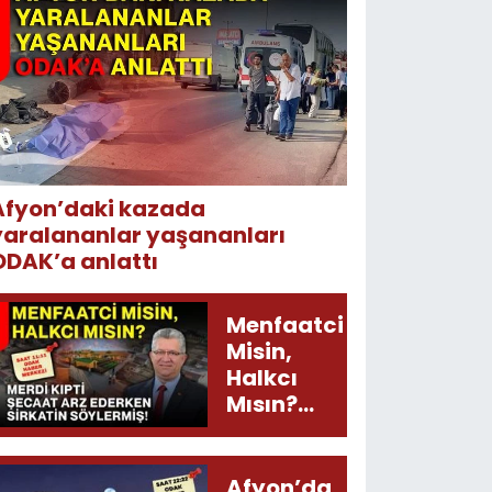
Afyon’daki kazada
yaralananlar yaşananları
ODAK’a anlattı
Menfaatci
Misin,
Halkcı
Mısın?
Merdi
Kıpti
Şecaat
Afyon’da