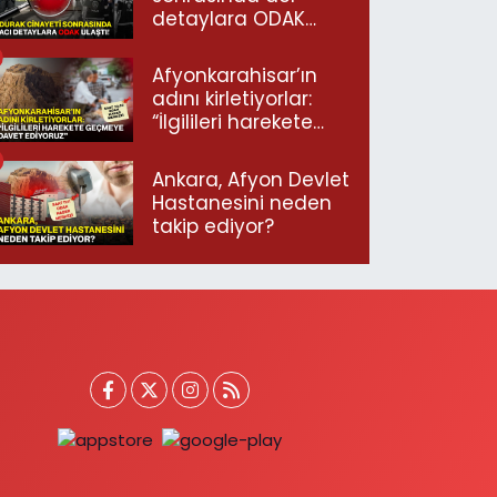
detaylara ODAK
ulaştı!
Afyonkarahisar’ın
adını kirletiyorlar:
“İlgilileri harekete
geçmeye davet
ediyoruz”
Ankara, Afyon Devlet
Hastanesini neden
takip ediyor?