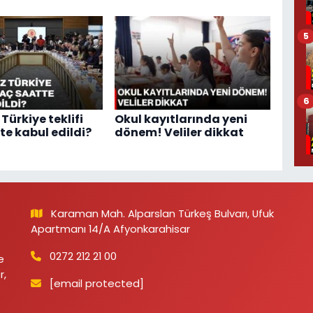
5
6
Türkiye teklifi
Okul kayıtlarında yeni
te kabul edildi?
dönem! Veliler dikkat
Karaman Mah. Alparslan Türkeş Bulvarı, Ufuk
Apartmanı 14/A Afyonkarahisar
0272 212 21 00
e
r,
[email protected]