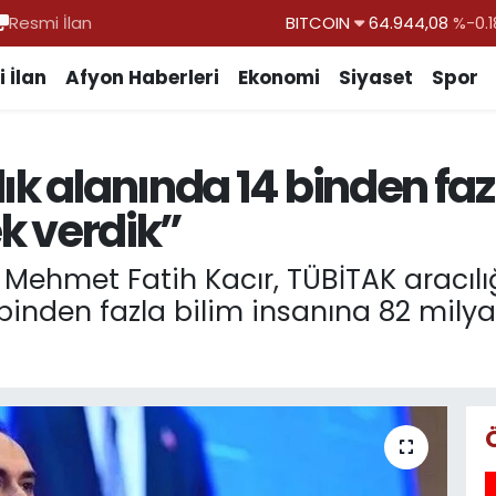
Resmi İlan
DOLAR
47,7436
%0.1
EURO
55,2510
%0.3
 İlan
Afyon Haberleri
Ekonomi
Siyaset
Spor
STERLİN
64,4811
%0.3
GRAM ALTIN
6660.55
%0.0
ık alanında 14 binden faz
BİST100
13.779
%-1
ek verdik”
 Mehmet Fatih Kacır, TÜBİTAK aracılığ
binden fazla bilim insanına 82 milya