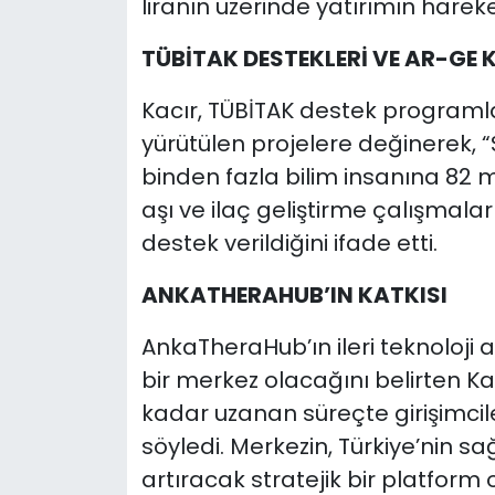
liranın üzerinde yatırımın harekete
TÜBİTAK DESTEKLERİ VE AR-GE 
Kacır, TÜBİTAK destek programl
yürütülen projelere değinerek, “
binden fazla bilim insanına 82 m
aşı ve ilaç geliştirme çalışmaları
destek verildiğini ifade etti.
ANKATHERAHUB’IN KATKISI
AnkaTheraHub’ın ileri teknoloji
bir merkez olacağını belirten K
kadar uzanan süreçte girişimcil
söyledi. Merkezin, Türkiye’nin s
artıracak stratejik bir platform o