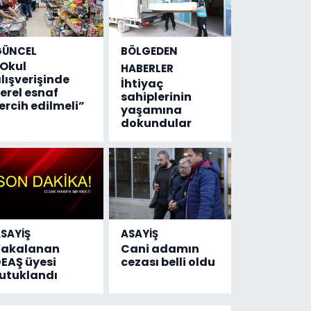
GÜNCEL
BÖLGEDEN
Okul
HABERLER
lışverişinde
İhtiyaç
erel esnaf
sahiplerinin
ercih edilmeli”
yaşamına
dokundular
SAYİŞ
ASAYİŞ
Yakalanan
Cani adamın
EAŞ üyesi
cezası belli oldu
utuklandı