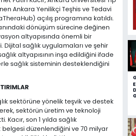
et Fatih Kacır, Ankara Üniversitesi Tıp
nen Ankara Yenilikçi Teşhis ve Tedavi
kaTheraHub) açılış programına katıldı.
 alanındaki dönüşüm sürecine değinen
ovasyon altyapısında önemli bir
. Dijital sağlık uygulamaları ve şehir
sağlık altyapısının inşa edildiğini ifade
erle sağlık sisteminin desteklendiğini
ATIRIMLAR
D
G
ık sektörüne yönelik teşvik ve destek
rerek, sektörün üretim ve teknoloji
i. Kacır, son 1 yılda sağlık
k belgesi düzenlendiğini ve 70 milyar