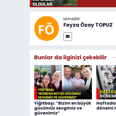
MUHABIR
Feyza Özay TOPUZ
Bunlar da ilginizi çekebilir
Yiğitbaşı: “Bizim en büyük
Haftada 
gücümüz sevgimiz ve
dönemi m
güvenimiz”