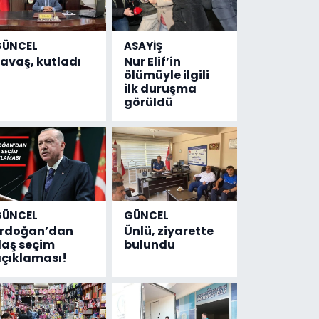
GÜNCEL
ASAYİŞ
avaş, kutladı
Nur Elif’in
ölümüyle ilgili
ilk duruşma
görüldü
GÜNCEL
GÜNCEL
Erdoğan’dan
Ünlü, ziyarette
laş seçim
bulundu
çıklaması!