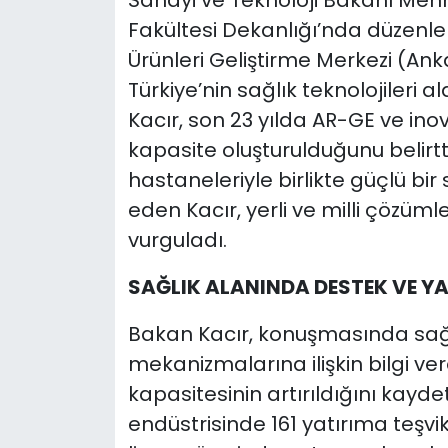
Sanayi ve Teknoloji Bakanı Mehm
Fakültesi Dekanlığı’nda düzenle
Ürünleri Geliştirme Merkezi (An
Türkiye’nin sağlık teknolojileri
Kacır, son 23 yılda AR-GE ve in
kapasite oluşturulduğunu belirtti
hastaneleriyle birlikte güçlü bir 
eden Kacır, yerli ve milli çözüml
vurguladı.
SAĞLIK ALANINDA DESTEK VE Y
Bakan Kacır, konuşmasında sağl
mekanizmalarına ilişkin bilgi ve
kapasitesinin artırıldığını kaydett
endüstrisinde 161 yatırıma teşvi