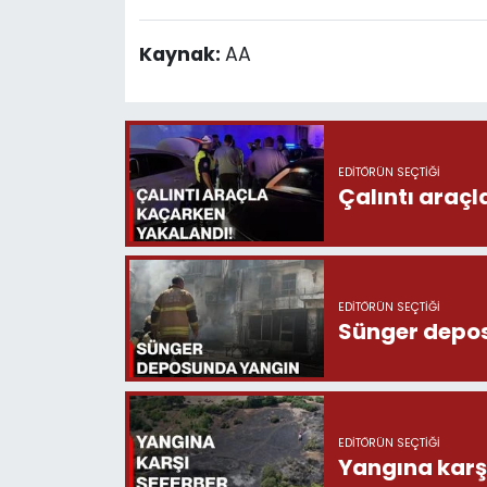
Kaynak:
AA
EDITÖRÜN SEÇTIĞI
Çalıntı araç
EDITÖRÜN SEÇTIĞI
Sünger depo
EDITÖRÜN SEÇTIĞI
Yangına karşı