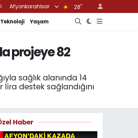
Afyonkarahisar
°
28
8
2
Teknoloji
Yaşam
8
3
la projeye 82
4
ıyla sağlık alanında 14
r lira destek sağlandığını
Özel Haber