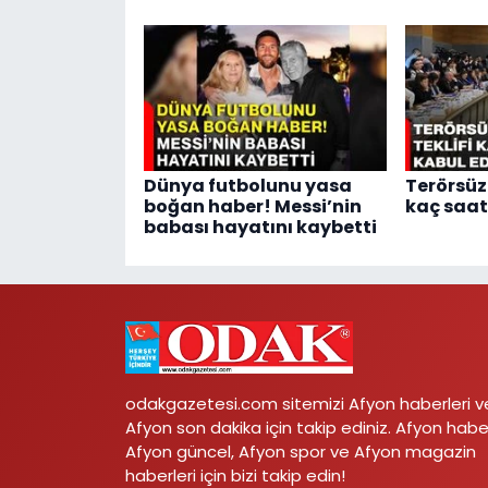
Dünya futbolunu yasa
Terörsüz 
boğan haber! Messi’nin
kaç saat
babası hayatını kaybetti
odakgazetesi.com sitemizi Afyon haberleri v
Afyon son dakika için takip ediniz. Afyon habe
Afyon güncel, Afyon spor ve Afyon magazin
haberleri için bizi takip edin!