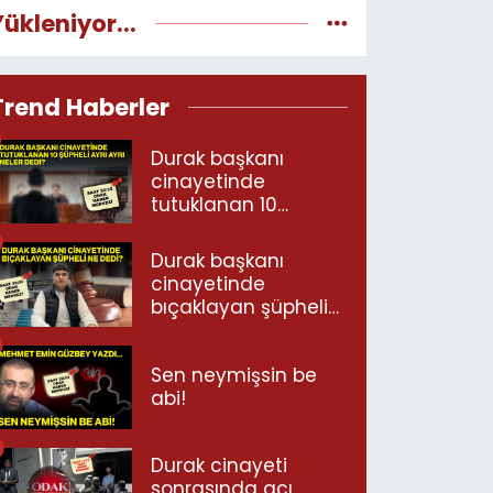
Yükleniyor...
Trend Haberler
Durak başkanı
cinayetinde
tutuklanan 10
şüpheli ayrı ayrı
neler dedi?
Durak başkanı
cinayetinde
bıçaklayan şüpheli
ne dedi?
Sen neymişsin be
abi!
Durak cinayeti
sonrasında acı