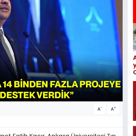
-
+
A
A