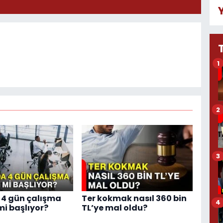
1
2
3
4 gün çalışma
Ter kokmak nasıl 360 bin
4
i başlıyor?
TL’ye mal oldu?