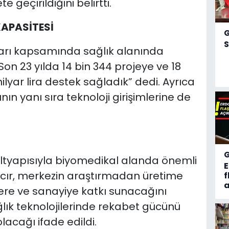
 geçirildiğini belirtti.
KAPASİTESİ
S
arı kapsamında sağlık alanında
Son 23 yılda 14 bin 344 projeye ve 18
ilyar lira destek sağladık” dedi. Ayrıca
nın yanı sıra teknoloji girişimlerine de
 altyapısıyla biyomedikal alanda önemli
acır, merkezin araştırmadan üretime
f
a
ere ve sanayiye katkı sunacağını
ağlık teknolojilerinde rekabet gücünü
lacağı ifade edildi.