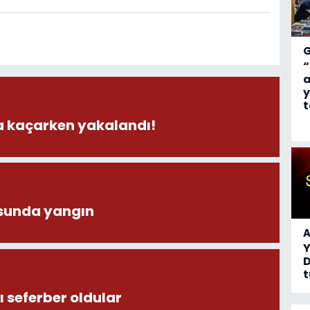
“
a
y
t
la kaçarken yakalandı!
sunda yangın
A
D
t
 seferber oldular