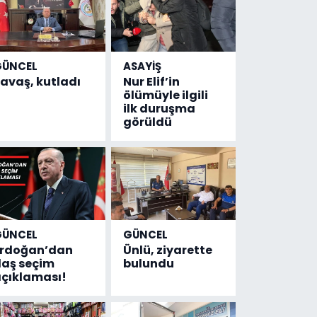
GÜNCEL
ASAYİŞ
avaş, kutladı
Nur Elif’in
ölümüyle ilgili
ilk duruşma
görüldü
GÜNCEL
GÜNCEL
Erdoğan’dan
Ünlü, ziyarette
laş seçim
bulundu
çıklaması!