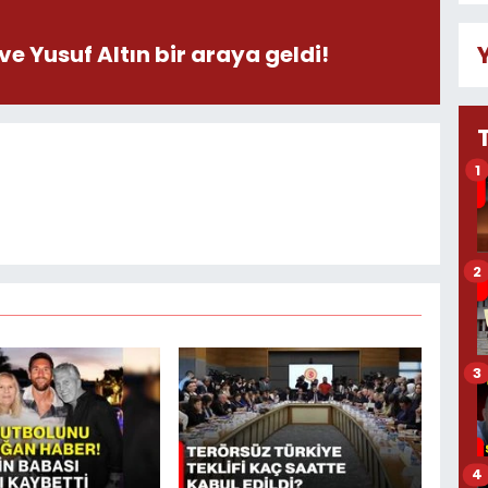
ve Yusuf Altın bir araya geldi!
1
2
3
4