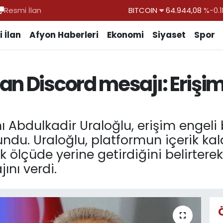
Resmi İlan
DOLAR
47,7436
%0.1
EURO
55,2510
%0.3
 İlan
Afyon Haberleri
Ekonomi
Siyaset
Spor
STERLİN
64,4811
%0.3
GRAM ALTIN
6660.55
%0.0
n Discord mesajı: Erişim
BİST100
13.779
%-1
BITCOIN
64.944,08
%-0.1
ı Abdulkadir Uraloğlu, erişim engel
ndu. Uraloğlu, platformun içerik k
ük ölçüde yerine getirdiğini belirtere
ını verdi.