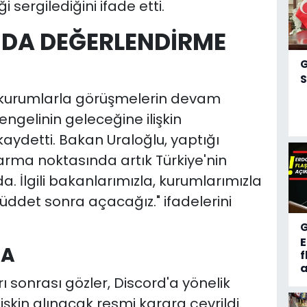
i sergilediğini ifade etti.
DA DEĞERLENDİRME
S
r ve kurumlarla görüşmelerin devam
 engelinin geleceğine ilişkin
ydetti. Bakan Uraloğlu, yaptığı
arma noktasında artık Türkiye'nin
a. İlgili bakanlarımızla, kurumlarımızla
ddet sonra açacağız." ifadelerini
DA
f
a
 sonrası gözler, Discord'a yönelik
lişkin alınacak resmi karara çevrildi.