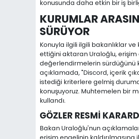
konusunda daha etkin bir iş birliğ
KURUMLAR ARASIN
SÜRÜYOR
Konuyla ilgili ilgili bakanlıkla
ettiğini aktaran Uraloğlu, erişim
değerlendirmelerin sürdüğünü ka
açıklamada, "Discord, içerik çık
istediği kriterlere gelmiş durumd
konuşuyoruz. Muhtemelen bir mü
kullandı.
GÖZLER RESMİ KARAR
Bakan Uraloğlu'nun açıklamaları
erişim engelinin kaldırılmasına i