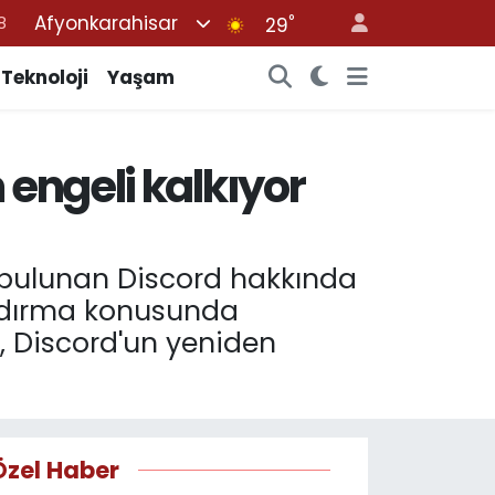
Afyonkarahisar
°
8
29
2
Teknoloji
Yaşam
8
3
 engeli kalkıyor
4
8
i bulunan Discord hakkında
aldırma konusunda
k, Discord'un yeniden
Özel Haber