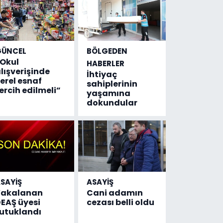
GÜNCEL
BÖLGEDEN
Okul
HABERLER
lışverişinde
İhtiyaç
erel esnaf
sahiplerinin
ercih edilmeli”
yaşamına
dokundular
SAYİŞ
ASAYİŞ
Yakalanan
Cani adamın
EAŞ üyesi
cezası belli oldu
utuklandı