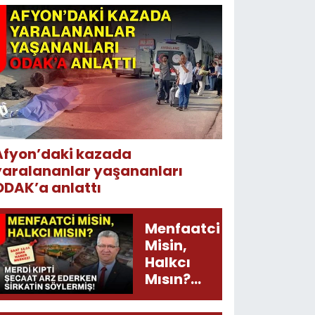
Afyon’daki kazada
yaralananlar yaşananları
ODAK’a anlattı
Menfaatci
Misin,
Halkcı
Mısın?
Merdi
Kıpti