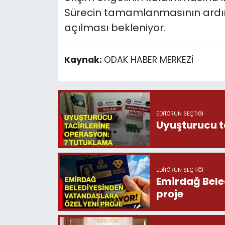
Sürecin tamamlanmasının ardı
açılması bekleniyor.
Kaynak:
ODAK HABER MERKEZİ
EDITÖRÜN SEÇTIĞI
Uyuşturucu t
EDITÖRÜN SEÇTIĞI
Emirdağ Bele
proje