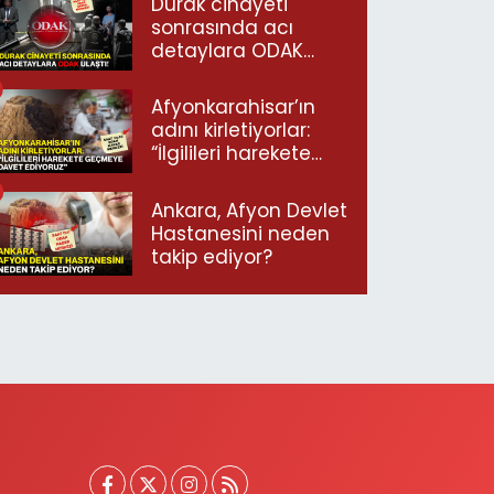
Durak cinayeti
sonrasında acı
detaylara ODAK
ulaştı!
Afyonkarahisar’ın
adını kirletiyorlar:
“İlgilileri harekete
geçmeye davet
ediyoruz”
Ankara, Afyon Devlet
Hastanesini neden
takip ediyor?