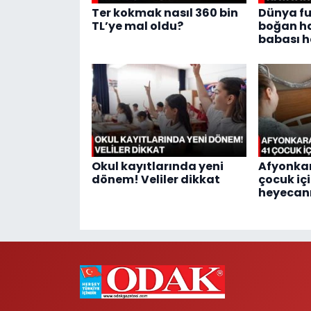
Ter kokmak nasıl 360 bin
Dünya f
TL’ye mal oldu?
boğan ha
babası h
Okul kayıtlarında yeni
Afyonkar
dönem! Veliler dikkat
çocuk iç
heyecan