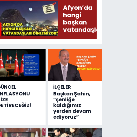
Şecaat
Afyon’da
Arz
hangi
Ederken
başkan
Sirkatin
vatandaşları
Söylermiş!
dinlemiyor?
GÜNCEL
İLÇELER
ENFLASYONU
Başkan Şahin,
İZE
“şenliğe
ETİRECEĞİZ!
kaldığımız
yerden devam
ediyoruz”