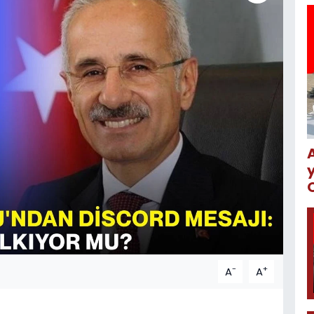
-
+
A
A