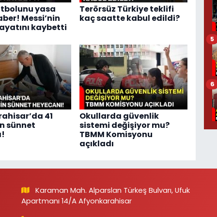
utbolunu yasa
Terörsüz Türkiye teklifi
ber! Messi’nin
kaç saatte kabul edildi?
ayatını kaybetti
5
6
ahisar’da 41
Okullarda güvenlik
in sünnet
sistemi değişiyor mu?
ı!
TBMM Komisyonu
açıkladı
Karaman Mah. Alparslan Türkeş Bulvarı, Ufuk
Apartmanı 14/A Afyonkarahisar