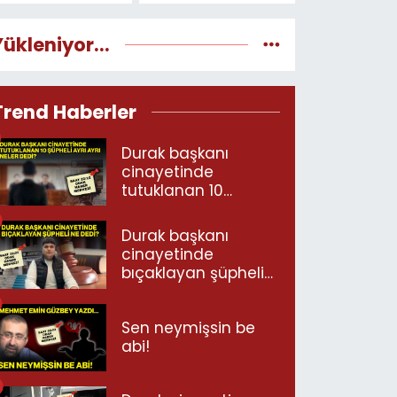
Yükleniyor...
Trend Haberler
Durak başkanı
cinayetinde
tutuklanan 10
şüpheli ayrı ayrı
neler dedi?
Durak başkanı
cinayetinde
bıçaklayan şüpheli
ne dedi?
Sen neymişsin be
abi!