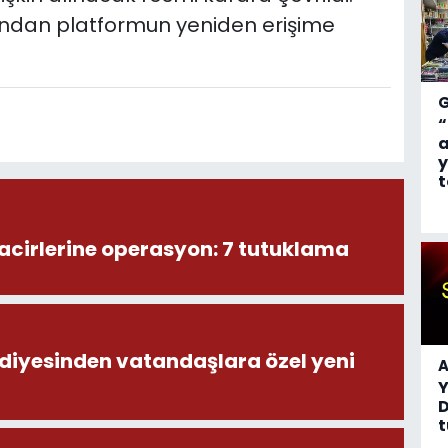
ndan platformun yeniden erişime
“
a
y
t
acirlerine operasyon: 7 tutuklama
diyesinden vatandaşlara özel yeni
A
D
t