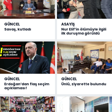
GÜNCEL
ASAYİŞ
Savaş, kutladı
Nur Elif’in ölümüyle ilgili
ilk duruşma görüldü
GÜNCEL
GÜNCEL
Erdoğan’dan flaş seçim
Ünlü, ziyarette bulundu
açıklaması!