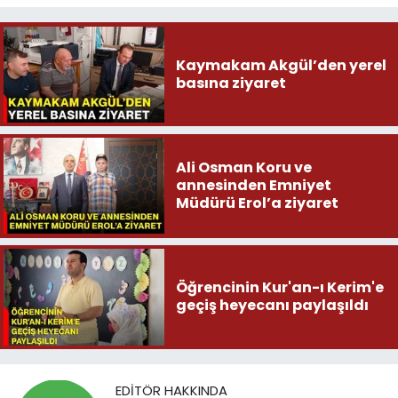
Kaymakam Akgül’den yerel
basına ziyaret
Ali Osman Koru ve
annesinden Emniyet
Müdürü Erol’a ziyaret
Öğrencinin Kur'an-ı Kerim'e
geçiş heyecanı paylaşıldı
EDITÖR HAKKINDA