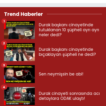
Trend Haberler
1
Durak başkanı cinayetinde
tutuklanan 10 şüpheli ayrı ayrı
neler dedi?
2
Durak başkanı cinayetinde
bıçaklayan şüpheli ne dedi?
3
Sen neymişsin be abi!
4
Durak cinayeti sonrasında acı
detaylara ODAK ulaştı!