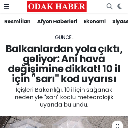
Resmi İlan
Afyon Haberleri
Ekonomi
Siyas
AFYONKARAHİSAR HABERLERİ
Nöbetçi Eczaneler
Resmi İlan
Hava Durumu
GÜNCEL
Balkanlardan yola çıktı,
ASAYİŞ
Trafik Durumu
geliyor: Ani hava
değişimine dikkat! 10 il
GÜNCEL
Süper Lig Puan Durumu ve Fikstür
için "sarı" kod uyarısı
SİYASET
Tüm Manşetler
İçişleri Bakanlığı, 10 il için sağanak
EĞİTİM
Son Dakika Haberleri
nedeniyle "sarı" kodlu meteorolojik
uyarıda bulundu.
MAGAZİN
Haber Arşivi
SAĞLIK