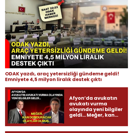
ODAK yazdı, araç yetersizliği gündeme geldi!
Emniyete 4,5 milyon liralık destek çıktı
Afyon’da avukatın
avukatı vurma
olayında yeni bilgiler
geldi... Meğer, kan
donduracak olaylar
olmuş...