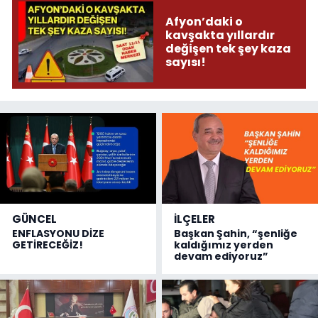
Afyon’daki o
kavşakta yıllardır
değişen tek şey kaza
sayısı!
GÜNCEL
İLÇELER
ENFLASYONU DİZE
Başkan Şahin, “şenliğe
GETİRECEĞİZ!
kaldığımız yerden
devam ediyoruz”