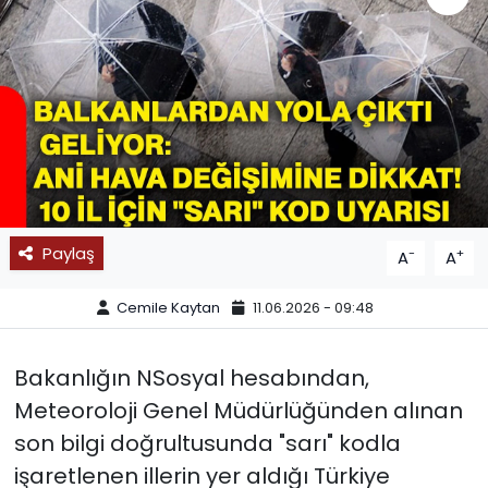
SPOR
11:11 MANŞET
Paylaş
-
+
A
A
Cemile Kaytan
11.06.2026 - 09:48
Bakanlığın NSosyal hesabından,
Meteoroloji Genel Müdürlüğünden alınan
son bilgi doğrultusunda "sarı" kodla
işaretlenen illerin yer aldığı Türkiye