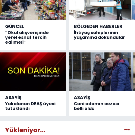
GÜNCEL
BÖLGEDEN HABERLER
“Okul alışverişinde
İhtiyaç sahiplerinin
yerel esnaf tercih
yaşamına dokundular
edilmeli”
ASAYİŞ
ASAYİŞ
Yakalanan DEAŞ üyesi
Cani adamın cezası
tutuklandı
belli oldu
Yükleniyor...