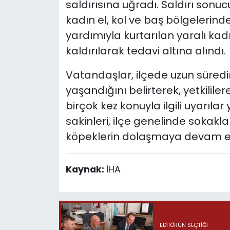
saldırısına uğradı. Saldırı sonuc
kadın el, kol ve baş bölgelerin
yardımıyla kurtarılan yaralı kad
kaldırılarak tedavi altına alındı.
Vatandaşlar, ilçede uzun süred
yaşandığını belirterek, yetkilil
birçok kez konuyla ilgili uyarıla
sakinleri, ilçe genelinde sokak
köpeklerin dolaşmaya devam etti
Kaynak:
İHA
EDITÖRÜN SEÇTIĞI