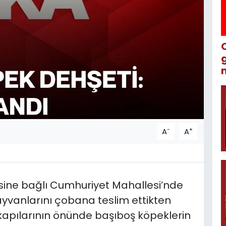
m
-
+
A
A
lçesine bağlı Cumhuriyet Mahallesi’nde
yvanlarını çobana teslim ettikten
kapılarının önünde başıboş köpeklerin