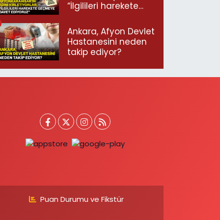
“İlgilileri harekete
geçmeye davet
ediyoruz”
Ankara, Afyon Devlet
Hastanesini neden
takip ediyor?
Puan Durumu ve Fikstür