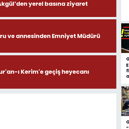
ül’den yerel basına ziyaret
ru ve annesinden Emniyet Müdürü
f
ur'an-ı Kerim'e geçiş heyecanı
a
“