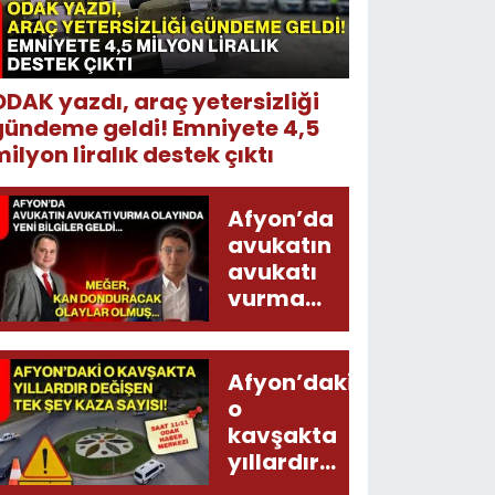
ODAK yazdı, araç yetersizliği
gündeme geldi! Emniyete 4,5
ilyon liralık destek çıktı
Afyon’da
avukatın
avukatı
vurma
olayında
yeni bilgiler
geldi...
Afyon’daki
Meğer, kan
o
donduracak
kavşakta
olaylar
yıllardır
olmuş...
değişen