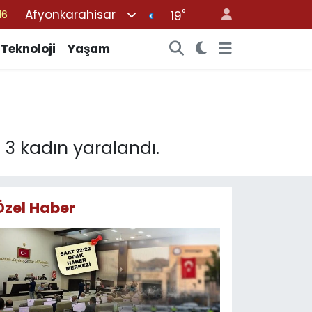
Afyonkarahisar
°
19
%0
08
Teknoloji
Yaşam
%0
12
70
n 3 kadın yaralandı.
Özel Haber