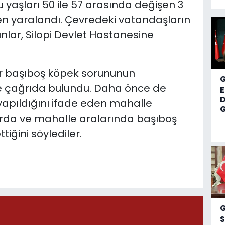
u yaşları 50 ile 57 arasında değişen 3
den yaralandı. Çevredeki vatandaşların
ınlar, Silopi Devlet Hastanesine
ir başıboş köpek sorununun
ere çağrıda bulundu. Daha önce de
D
r yapıldığını ifade eden mahalle
G
larda ve mahalle aralarında başıboş
ğini söylediler.
S