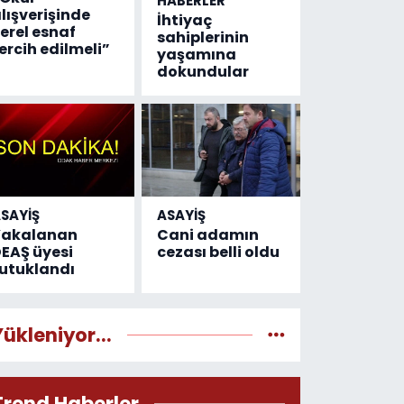
HABERLER
lışverişinde
İhtiyaç
erel esnaf
sahiplerinin
ercih edilmeli”
yaşamına
dokundular
SAYİŞ
ASAYİŞ
Yakalanan
Cani adamın
EAŞ üyesi
cezası belli oldu
utuklandı
Yükleniyor...
Trend Haberler