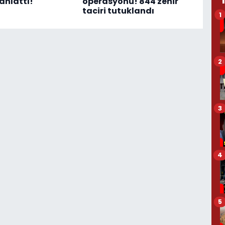
anlattı!
operasyonu! 844 zehir
taciri tutuklandı
1
2
3
4
5