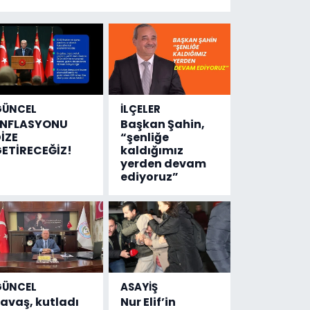
tek şey
kaza
sayısı!
GÜNCEL
İLÇELER
ENFLASYONU
Başkan Şahin,
İZE
“şenliğe
ETİRECEĞİZ!
kaldığımız
yerden devam
ediyoruz”
GÜNCEL
ASAYİŞ
avaş, kutladı
Nur Elif’in