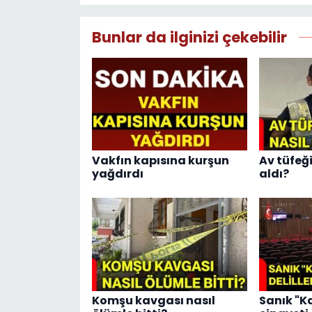
Bunlar da ilginizi çekebilir
Vakfın kapısına kurşun
Av tüfeğ
yağdırdı
aldı?
Komşu kavgası nasıl
Sanık "Ka