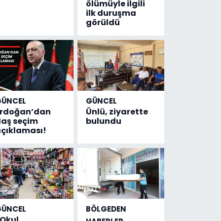
ölümüyle ilgili
ilk duruşma
görüldü
GÜNCEL
GÜNCEL
Erdoğan’dan
Ünlü, ziyarette
laş seçim
bulundu
çıklaması!
GÜNCEL
BÖLGEDEN
Okul