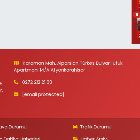
6
Karaman Mah. Alparslan Türkeş Bulvarı, Ufuk
Apartmanı 14/A Afyonkarahisar
0272 212 21 00
e
r,
[email protected]
ava Durumu
Trafik Durumu
n Dakika Haberleri
Haber Arşivi