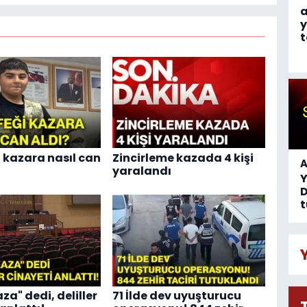
a
y
t
i kazara nasıl can
Zincirleme kazada 4 kişi
A
yaralandı
D
t
za" dedi, deliller
71 İlde dev uyuşturucu