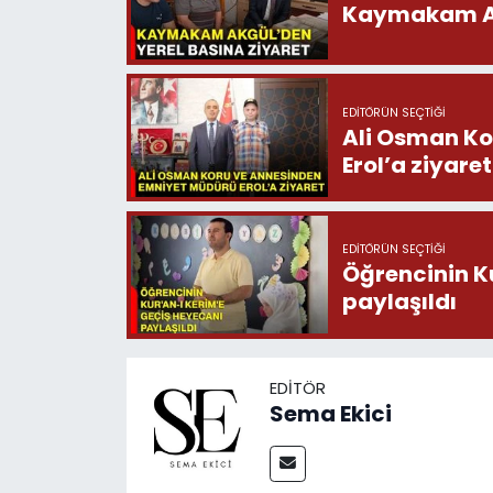
Kaymakam Akg
EDITÖRÜN SEÇTIĞI
Ali Osman Ko
Erol’a ziyaret
EDITÖRÜN SEÇTIĞI
Öğrencinin K
paylaşıldı
EDITÖR
Sema Ekici