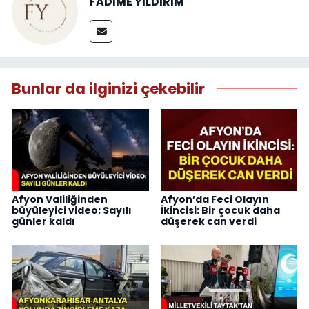
FADİME YILDIRIM
Bunlar da ilginizi çekebilir
Afyon Valiliğinden
Afyon’da Feci Olayın
büyüleyici video: Sayılı
İkincisi: Bir çocuk daha
günler kaldı
düşerek can verdi