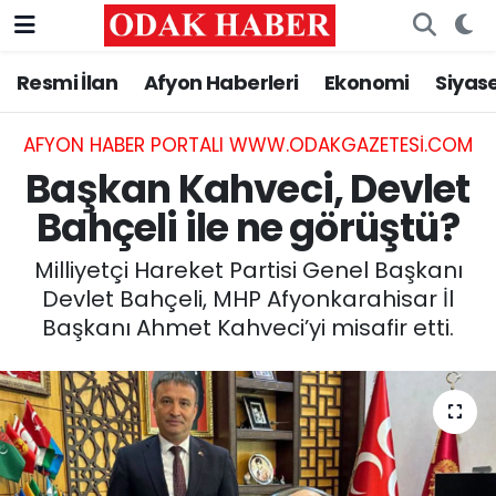
Resmi İlan
Afyon Haberleri
Ekonomi
Siyas
AFYONKARAHİSAR HABERLERİ
Nöbetçi Eczaneler
Resmi İlan
Hava Durumu
AFYON HABER PORTALI WWW.ODAKGAZETESI.COM
Başkan Kahveci, Devlet
ASAYİŞ
Trafik Durumu
Bahçeli ile ne görüştü?
GÜNCEL
Süper Lig Puan Durumu ve Fikstür
Milliyetçi Hareket Partisi Genel Başkanı
Devlet Bahçeli, MHP Afyonkarahisar İl
SİYASET
Tüm Manşetler
Başkanı Ahmet Kahveci’yi misafir etti.
EĞİTİM
Son Dakika Haberleri
MAGAZİN
Haber Arşivi
SAĞLIK