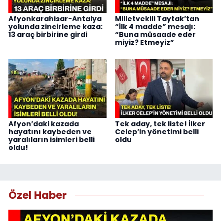
Afyonkarahisar-Antalya
Milletvekili Taytak’tan
yolunda zincirleme kaza:
“İlk 4 madde” mesajı:
13 araç birbirine girdi
“Buna müsaade eder
miyiz? Etmeyiz”
Afyon’daki kazada
Tek aday, tek liste! İlker
hayatını kaybeden ve
Celep’in yönetimi belli
yaralıların isimleri belli
oldu
oldu!
Özel Haber