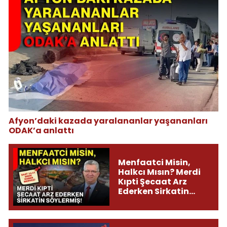
Afyon’daki kazada yaralananlar yaşananları
ODAK’a anlattı
Menfaatci Misin,
Halkcı Mısın? Merdi
Kıpti Şecaat Arz
Ederken Sirkatin
Söylermiş!