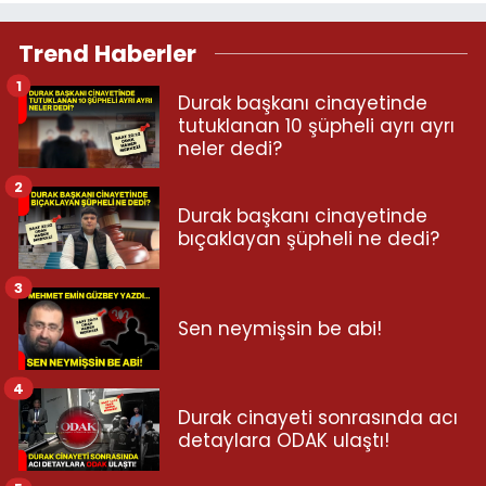
Trend Haberler
1
Durak başkanı cinayetinde
tutuklanan 10 şüpheli ayrı ayrı
neler dedi?
2
Durak başkanı cinayetinde
bıçaklayan şüpheli ne dedi?
3
Sen neymişsin be abi!
4
Durak cinayeti sonrasında acı
detaylara ODAK ulaştı!