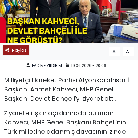
SPOR
11:11 MANŞET
Paylaş
-
+
A
A
FADİME YILDIRIM
19.06.2026 - 20:06
Milliyetçi Hareket Partisi Afyonkarahisar İl
Başkanı Ahmet Kahveci, MHP Genel
Başkanı Devlet Bahçeli’yi ziyaret etti.
Ziyarete ilişkin açıklamada bulunan
Kahveci, MHP Genel Başkanı Bahçeli’nin
Türk milletine adanmış davasının izinde