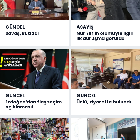
GÜNCEL
ASAYİŞ
Savaş, kutladı
Nur Elif’in ölümüyle ilgili
ilk duruşma görüldü
GÜNCEL
GÜNCEL
Erdoğan’dan flaş seçim
Ünlü, ziyarette bulundu
açıklaması!