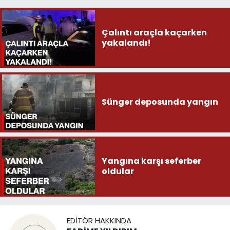
Çalıntı araçla kaçarken
yakalandı!
Sünger deposunda yangın
Yangına karşı seferber
oldular
EDITÖR HAKKINDA