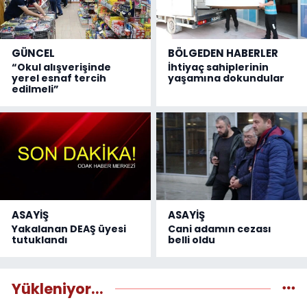
GÜNCEL
BÖLGEDEN HABERLER
“Okul alışverişinde
İhtiyaç sahiplerinin
yerel esnaf tercih
yaşamına dokundular
edilmeli”
ASAYİŞ
ASAYİŞ
Yakalanan DEAŞ üyesi
Cani adamın cezası
tutuklandı
belli oldu
Yükleniyor...