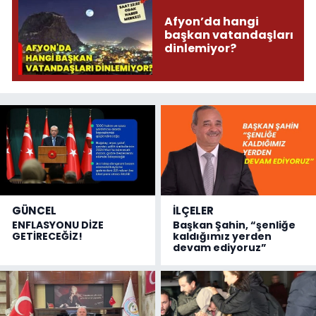
Afyon’da hangi
başkan vatandaşları
dinlemiyor?
GÜNCEL
İLÇELER
ENFLASYONU DİZE
Başkan Şahin, “şenliğe
GETİRECEĞİZ!
kaldığımız yerden
devam ediyoruz”