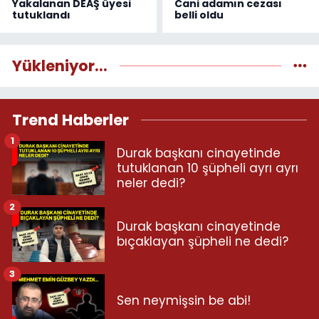
Yakalanan DEAŞ üyesi
Cani adamın cezası
tutuklandı
belli oldu
Yükleniyor...
Trend Haberler
1
Durak başkanı cinayetinde
tutuklanan 10 şüpheli ayrı ayrı
neler dedi?
2
Durak başkanı cinayetinde
bıçaklayan şüpheli ne dedi?
3
Sen neymişsin be abi!