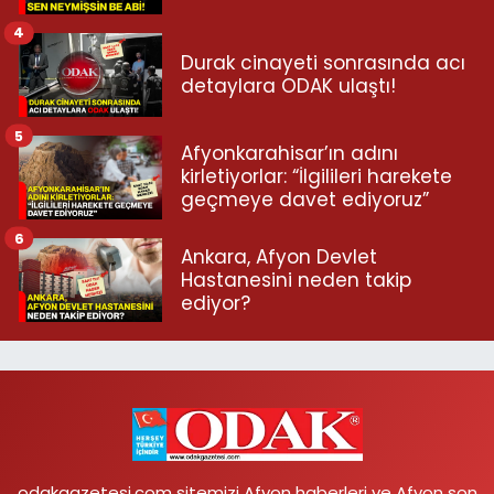
4
Durak cinayeti sonrasında acı
detaylara ODAK ulaştı!
5
Afyonkarahisar’ın adını
kirletiyorlar: “İlgilileri harekete
geçmeye davet ediyoruz”
6
Ankara, Afyon Devlet
Hastanesini neden takip
ediyor?
odakgazetesi.com sitemizi Afyon haberleri ve Afyon son