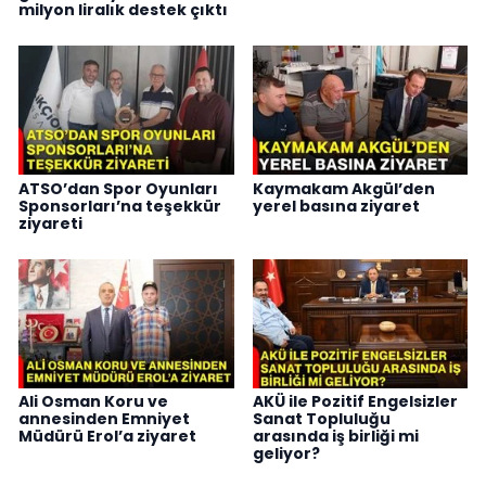
milyon liralık destek çıktı
ATSO’dan Spor Oyunları
Kaymakam Akgül’den
Sponsorları’na teşekkür
yerel basına ziyaret
ziyareti
Ali Osman Koru ve
AKÜ ile Pozitif Engelsizler
annesinden Emniyet
Sanat Topluluğu
Müdürü Erol’a ziyaret
arasında iş birliği mi
geliyor?