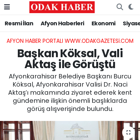
Resmi İlan
Afyon Haberleri
Ekonomi
Siyas
AFYONKARAHİSAR HABERLERİ
Nöbetçi Eczaneler
Resmi İlan
Hava Durumu
AFYON HABER PORTALI WWW.ODAKGAZETESI.COM
Başkan Köksal, Vali
ASAYİŞ
Trafik Durumu
Aktaş ile Görüştü
GÜNCEL
Süper Lig Puan Durumu ve Fikstür
Afyonkarahisar Belediye Başkanı Burcu
Köksal, Afyonkarahisar Valisi Dr. Naci
SİYASET
Tüm Manşetler
Aktaş’ı makamında ziyaret ederek kent
gündemine ilişkin önemli başlıklarda
EĞİTİM
Son Dakika Haberleri
görüş alışverişinde bulundu.
MAGAZİN
Haber Arşivi
SAĞLIK