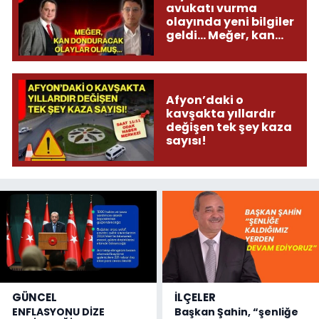
avukatı vurma
olayında yeni bilgiler
geldi... Meğer, kan
donduracak olaylar
olmuş...
Afyon’daki o
kavşakta yıllardır
değişen tek şey kaza
sayısı!
GÜNCEL
İLÇELER
ENFLASYONU DİZE
Başkan Şahin, “şenliğe