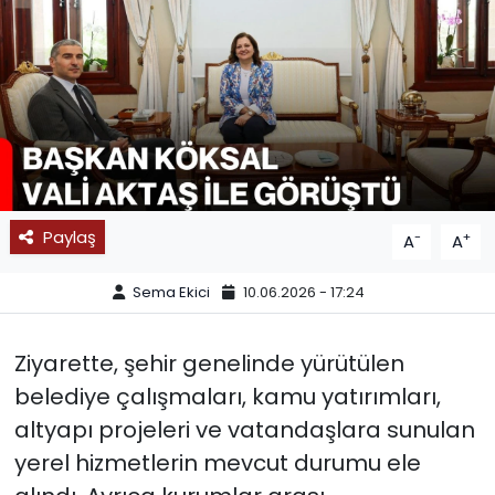
SPOR
11:11 MANŞET
Paylaş
-
+
A
A
Sema Ekici
10.06.2026 - 17:24
Ziyarette, şehir genelinde yürütülen
belediye çalışmaları, kamu yatırımları,
altyapı projeleri ve vatandaşlara sunulan
yerel hizmetlerin mevcut durumu ele