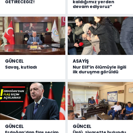
GETİRECEĞİZ!
kaldığımız yerden
devam ediyoruz”
GÜNCEL
ASAYİŞ
Savaş, kutladı
Nur Elif’in ölümüyle ilgili
ilk duruşma görüldü
GÜNCEL
GÜNCEL
Erdoğan’dan flaş seçim
Ünlü, ziyarette bulundu