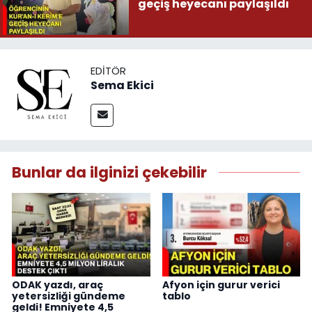
geçiş heyecanı paylaşıldı
EDITÖR
Sema Ekici
Bunlar da ilginizi çekebilir
ODAK yazdı, araç
Afyon için gurur verici
yetersizliği gündeme
tablo
geldi! Emniyete 4,5