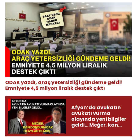
ODAK yazdı, araç yetersizliği gündeme geldi!
Emniyete 4,5 milyon liralık destek çıktı
Afyon’da avukatın
avukatı vurma
olayında yeni bilgiler
geldi... Meğer, kan
donduracak olaylar
olmuş...