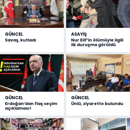
GÜNCEL
ASAYİŞ
Savaş, kutladı
Nur Elif’in ölümüyle ilgili
ilk duruşma görüldü
GÜNCEL
GÜNCEL
Erdoğan’dan flaş seçim
Ünlü, ziyarette bulundu
açıklaması!