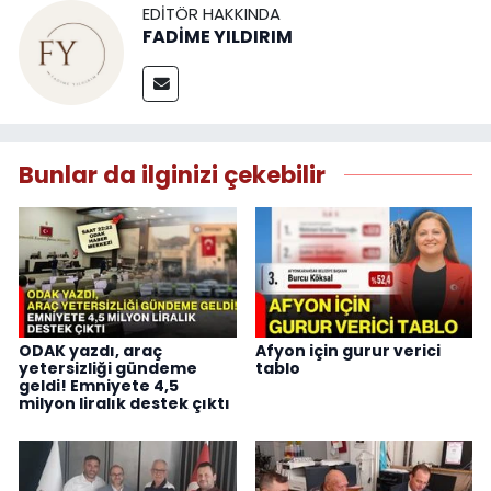
EDITÖR HAKKINDA
FADİME YILDIRIM
Bunlar da ilginizi çekebilir
ODAK yazdı, araç
Afyon için gurur verici
yetersizliği gündeme
tablo
geldi! Emniyete 4,5
milyon liralık destek çıktı