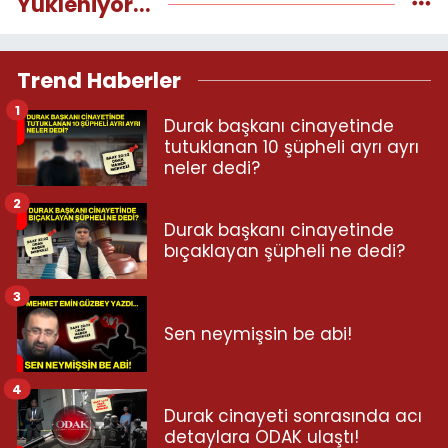
Yükleniyor...
Trend Haberler
1
Durak başkanı cinayetinde
tutuklanan 10 şüpheli ayrı ayrı
neler dedi?
2
Durak başkanı cinayetinde
bıçaklayan şüpheli ne dedi?
3
Sen neymişsin be abi!
4
Durak cinayeti sonrasında acı
detaylara ODAK ulaştı!