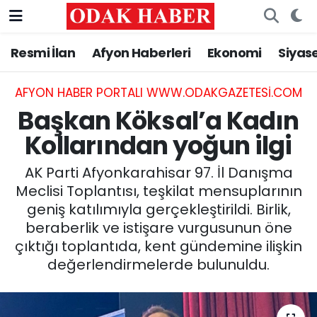
Resmi İlan
Afyon Haberleri
Ekonomi
Siyas
AFYONKARAHİSAR HABERLERİ
Nöbetçi Eczaneler
Resmi İlan
Hava Durumu
AFYON HABER PORTALI WWW.ODAKGAZETESI.COM
Başkan Köksal’a Kadın
ASAYİŞ
Trafik Durumu
Kollarından yoğun ilgi
GÜNCEL
Süper Lig Puan Durumu ve Fikstür
AK Parti Afyonkarahisar 97. İl Danışma
Meclisi Toplantısı, teşkilat mensuplarının
SİYASET
Tüm Manşetler
geniş katılımıyla gerçekleştirildi. Birlik,
beraberlik ve istişare vurgusunun öne
EĞİTİM
Son Dakika Haberleri
çıktığı toplantıda, kent gündemine ilişkin
değerlendirmelerde bulunuldu.
MAGAZİN
Haber Arşivi
SAĞLIK