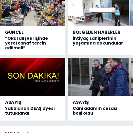
GÜNCEL
BÖLGEDEN HABERLER
“Okul alışverişinde
İhtiyaç sahiplerinin
yerel esnaf tercih
yaşamına dokundular
edilmeli”
ASAYİŞ
ASAYİŞ
Yakalanan DEAŞ üyesi
Cani adamın cezası
tutuklandı
belli oldu