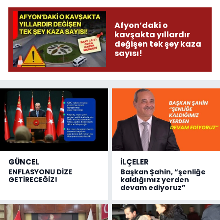
Afyon’daki o
kavşakta yıllardır
değişen tek şey kaza
sayısı!
GÜNCEL
İLÇELER
ENFLASYONU DİZE
Başkan Şahin, “şenliğe
GETİRECEĞİZ!
kaldığımız yerden
devam ediyoruz”