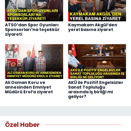
ATSO’dan Spor Oyunları
Kaymakam Akgül’den
Sponsorları’na teşekkür
yerel basına ziyaret
ziyareti
Ali Osman Koru ve
AKÜ ile Pozitif Engelsizler
annesinden Emniyet
Sanat Topluluğu
Müdürü Erol’a ziyaret
arasında iş birliği mi
geliyor?
Özel Haber