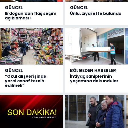
GÜNCEL
GÜNCEL
Erdoğan’dan flaş seçim
Ünlü, ziyarette bulundu
açıklaması!
GÜNCEL
BÖLGEDEN HABERLER
“Okul alışverişinde
İhtiyaç sahiplerinin
yerel esnaf tercih
yaşamına dokundular
edilmeli”