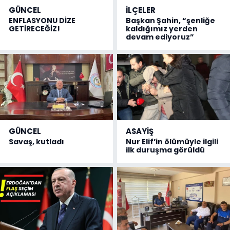
GÜNCEL
İLÇELER
ENFLASYONU DİZE
Başkan Şahin, “şenliğe
GETİRECEĞİZ!
kaldığımız yerden
devam ediyoruz”
GÜNCEL
ASAYİŞ
Savaş, kutladı
Nur Elif’in ölümüyle ilgili
ilk duruşma görüldü