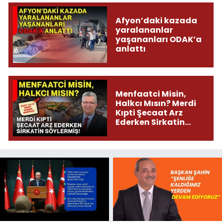
Afyon’daki kazada
yaralananlar
yaşananları ODAK’a
anlattı
Menfaatci Misin,
Halkcı Mısın? Merdi
Kıpti Şecaat Arz
Ederken Sirkatin
Söylermiş!