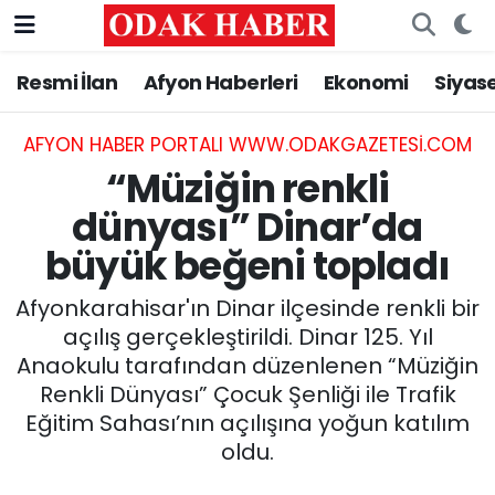
Resmi İlan
Afyon Haberleri
Ekonomi
Siyas
AFYONKARAHİSAR HABERLERİ
Nöbetçi Eczaneler
Resmi İlan
Hava Durumu
AFYON HABER PORTALI WWW.ODAKGAZETESI.COM
“Müziğin renkli
ASAYİŞ
Trafik Durumu
dünyası” Dinar’da
büyük beğeni topladı
GÜNCEL
Süper Lig Puan Durumu ve Fikstür
Afyonkarahisar'ın Dinar ilçesinde renkli bir
SİYASET
Tüm Manşetler
açılış gerçekleştirildi. Dinar 125. Yıl
Anaokulu tarafından düzenlenen “Müziğin
EĞİTİM
Son Dakika Haberleri
Renkli Dünyası” Çocuk Şenliği ile Trafik
Eğitim Sahası’nın açılışına yoğun katılım
MAGAZİN
Haber Arşivi
oldu.
SAĞLIK