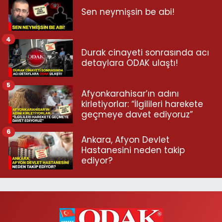
Sen neymişsin be abi!
4
Durak cinayeti sonrasında acı
detaylara ODAK ulaştı!
5
Afyonkarahisar’ın adını
kirletiyorlar: “İlgilileri harekete
geçmeye davet ediyoruz”
6
Ankara, Afyon Devlet
Hastanesini neden takip
ediyor?