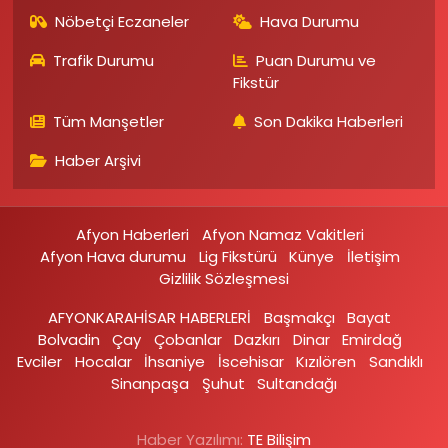
Nöbetçi Eczaneler
Hava Durumu
Trafik Durumu
Puan Durumu ve
Fikstür
Tüm Manşetler
Son Dakika Haberleri
Haber Arşivi
Afyon Haberleri
Afyon Namaz Vakitleri
Afyon Hava durumu
Lig Fikstürü
Künye
İletişim
Gizlilik Sözleşmesi
AFYONKARAHİSAR HABERLERİ
Başmakçı
Bayat
Bolvadin
Çay
Çobanlar
Dazkırı
Dinar
Emirdağ‎
Evciler‎
Hocalar
İhsaniye‎
İscehisar
Kızılören‎
Sandıklı‎
Sinanpaşa
Şuhut
Sultandağı
Haber Yazılımı:
TE Bilişim