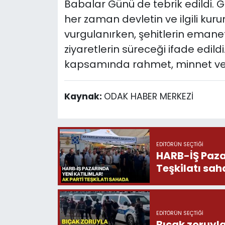
Babalar Günü de tebrik edildi. Ge
her zaman devletin ve ilgili kur
vurgulanırken, şehitlerin emanet
ziyaretlerin süreceği ifade edildi
kapsamında rahmet, minnet ve s
Kaynak:
ODAK HABER MERKEZİ
EDITÖRÜN SEÇTIĞI
HARB-İŞ Pazarınd
Teşkilatı sa
EDITÖRÜN SEÇTIĞI
Bıçak zoruyla