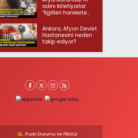
adını kirletiyorlar:
“İlgilileri harekete
geçmeye davet
ediyoruz”
Ankara, Afyon Devlet
Hastanesini neden
takip ediyor?
Puan Durumu ve Fikstür