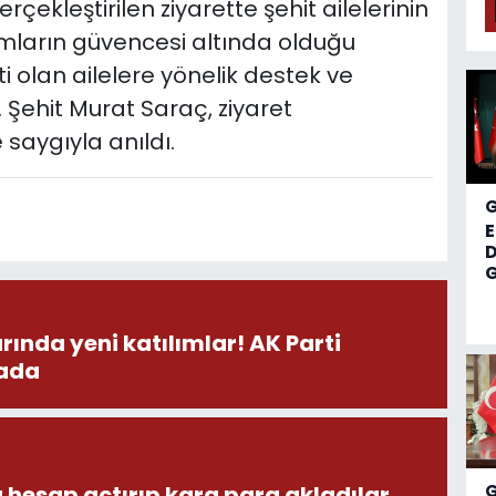
rçekleştirilen ziyarette şehit ailelerinin
umların güvencesi altında olduğu
i olan ailelere yönelik destek ve
. Şehit Murat Saraç, ziyaret
aygıyla anıldı.
D
G
a yeni katılımlar! AK Parti
hada
 hesap açtırıp kara para akladılar