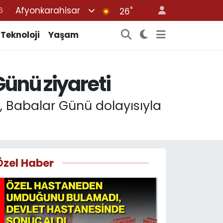
Afyonkarahisar
°
6
26
2
Teknoloji
Yaşam
7
4
ünü ziyareti
4
6
n, Babalar Günü dolayısıyla
Özel Haber