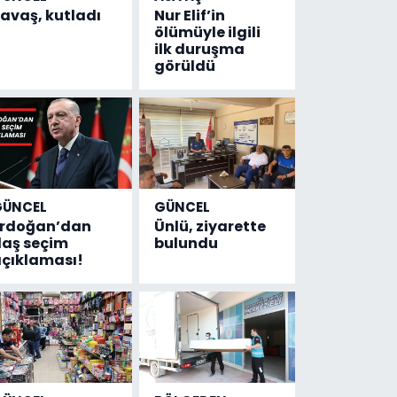
avaş, kutladı
Nur Elif’in
ölümüyle ilgili
ilk duruşma
görüldü
GÜNCEL
GÜNCEL
Erdoğan’dan
Ünlü, ziyarette
laş seçim
bulundu
çıklaması!