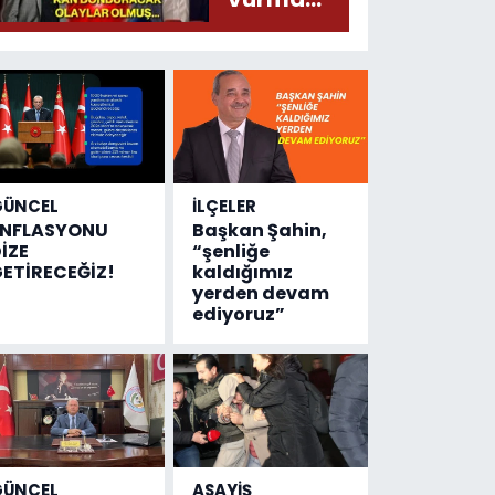
çıktı
olayında
yeni bilgiler
geldi...
Meğer, kan
donduracak
olaylar
olmuş...
GÜNCEL
İLÇELER
ENFLASYONU
Başkan Şahin,
İZE
“şenliğe
ETİRECEĞİZ!
kaldığımız
yerden devam
ediyoruz”
GÜNCEL
ASAYİŞ