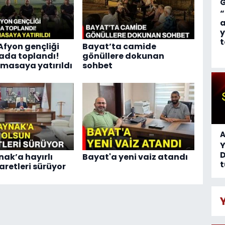
“
a
y
t
Afyon gençliği
Bayat’ta camide
ada toplandı!
gönüllere dokunan
 masaya yatırıldı
sohbet
A
D
nak’a hayırlı
Bayat'a yeni vaiz atandı
t
aretleri sürüyor