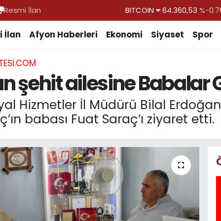
Resmi İlan
DOLAR
47,7143
%0.1
EURO
55,0317
%-0.0
 İlan
Afyon Haberleri
Ekonomi
Siyaset
Spor
STERLİN
64,2463
%0.0
TESI.COM
GRAM ALTIN
6574.81
%1.4
 şehit ailesine Babalar G
BİST100
13.887
%6
BITCOIN
64.360,53
%-0.7
yal Hizmetler İl Müdürü Bilal Erdoğa
’ın babası Fuat Saraç’ı ziyaret etti.