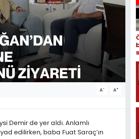
-
+
A
A
ysi Demir de yer aldı. Anlamlı
 yad edilirken, baba Fuat Saraç’ın