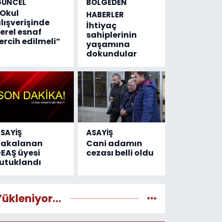
GÜNCEL
BÖLGEDEN
Okul
HABERLER
lışverişinde
İhtiyaç
erel esnaf
sahiplerinin
ercih edilmeli”
yaşamına
dokundular
SAYİŞ
ASAYİŞ
Yakalanan
Cani adamın
EAŞ üyesi
cezası belli oldu
utuklandı
Yükleniyor...