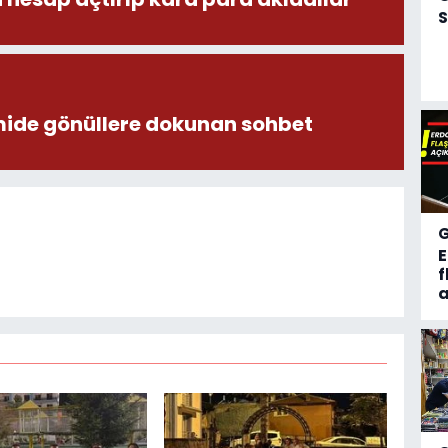
S
ide gönüllere dokunan sohbet
f
a