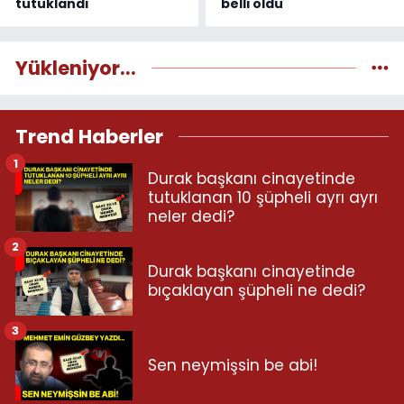
tutuklandı
belli oldu
Yükleniyor...
Trend Haberler
1
Durak başkanı cinayetinde
tutuklanan 10 şüpheli ayrı ayrı
neler dedi?
2
Durak başkanı cinayetinde
bıçaklayan şüpheli ne dedi?
3
Sen neymişsin be abi!