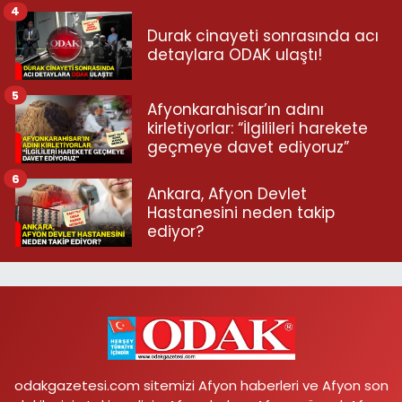
4
Durak cinayeti sonrasında acı
detaylara ODAK ulaştı!
5
Afyonkarahisar’ın adını
kirletiyorlar: “İlgilileri harekete
geçmeye davet ediyoruz”
6
Ankara, Afyon Devlet
Hastanesini neden takip
ediyor?
odakgazetesi.com sitemizi Afyon haberleri ve Afyon son