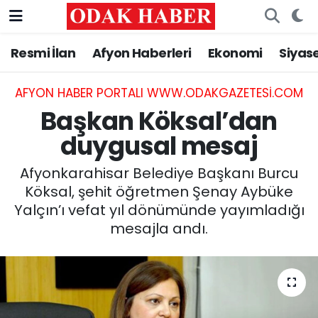
Resmi İlan
Afyon Haberleri
Ekonomi
Siyas
AFYONKARAHİSAR HABERLERİ
Nöbetçi Eczaneler
Resmi İlan
Hava Durumu
AFYON HABER PORTALI WWW.ODAKGAZETESI.COM
Başkan Köksal’dan
ASAYİŞ
Trafik Durumu
duygusal mesaj
GÜNCEL
Süper Lig Puan Durumu ve Fikstür
Afyonkarahisar Belediye Başkanı Burcu
Köksal, şehit öğretmen Şenay Aybüke
SİYASET
Tüm Manşetler
Yalçın’ı vefat yıl dönümünde yayımladığı
mesajla andı.
EĞİTİM
Son Dakika Haberleri
MAGAZİN
Haber Arşivi
SAĞLIK