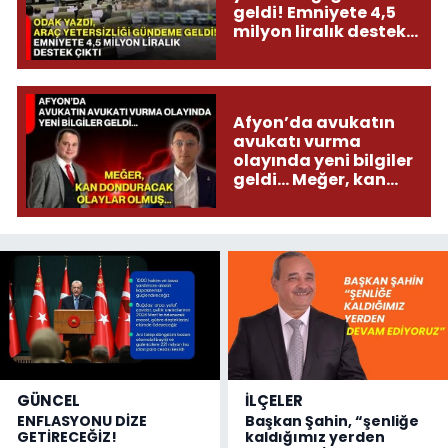
geldi! Emniyete 4,5
milyon liralık destek
çıktı
Afyon’da avukatın
avukatı vurma
olayında yeni bilgiler
geldi... Meğer, kan
donduracak olaylar
olmuş...
GÜNCEL
İLÇELER
ENFLASYONU DİZE
Başkan Şahin, “şenliğe
GETİRECEĞİZ!
kaldığımız yerden