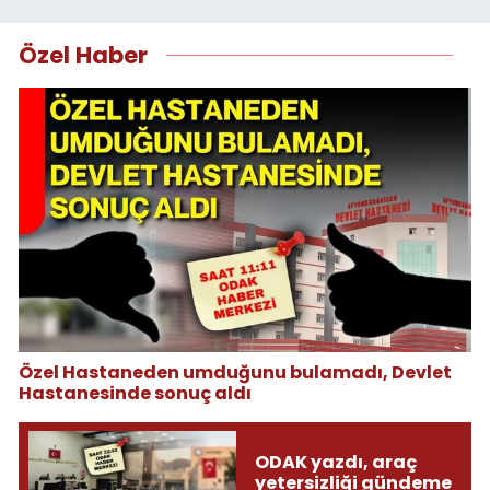
Özel Haber
Özel Hastaneden umduğunu bulamadı, Devlet
Hastanesinde sonuç aldı
ODAK yazdı, araç
yetersizliği gündeme