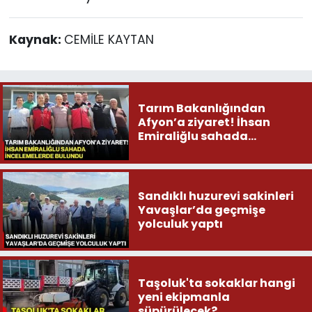
Kaynak:
CEMİLE KAYTAN
Tarım Bakanlığından
Afyon’a ziyaret! İhsan
Emiraliğlu sahada
incelemelerde bulundu
Sandıklı huzurevi sakinleri
Yavaşlar’da geçmişe
yolculuk yaptı
Taşoluk'ta sokaklar hangi
yeni ekipmanla
süpürülecek?