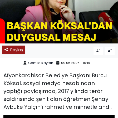
SPOR
11:11 MANŞET
Paylaş
-
+
A
A
Cemile Kaytan
09.06.2026 - 10:19
Afyonkarahisar Belediye Başkanı Burcu
Köksal, sosyal medya hesabından
yaptığı paylaşımda, 2017 yılında terör
saldırısında şehit olan öğretmen Şenay
Aybüke Yalçın’ı rahmet ve minnetle andı.