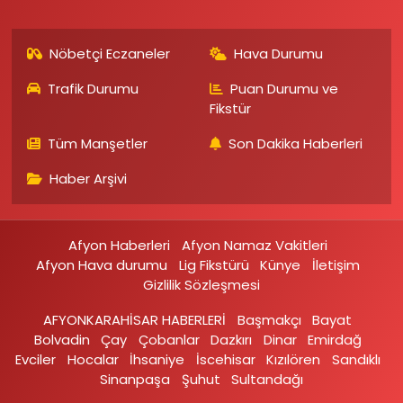
Nöbetçi Eczaneler
Hava Durumu
Trafik Durumu
Puan Durumu ve
Fikstür
Tüm Manşetler
Son Dakika Haberleri
Haber Arşivi
Afyon Haberleri
Afyon Namaz Vakitleri
Afyon Hava durumu
Lig Fikstürü
Künye
İletişim
Gizlilik Sözleşmesi
AFYONKARAHİSAR HABERLERİ
Başmakçı
Bayat
Bolvadin
Çay
Çobanlar
Dazkırı
Dinar
Emirdağ‎
Evciler‎
Hocalar
İhsaniye‎
İscehisar
Kızılören‎
Sandıklı‎
Sinanpaşa
Şuhut
Sultandağı