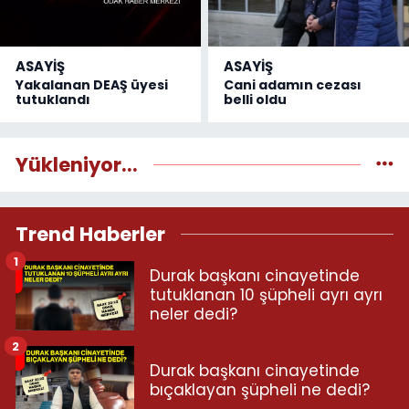
ASAYİŞ
ASAYİŞ
Yakalanan DEAŞ üyesi
Cani adamın cezası
tutuklandı
belli oldu
Yükleniyor...
Trend Haberler
1
Durak başkanı cinayetinde
tutuklanan 10 şüpheli ayrı ayrı
neler dedi?
2
Durak başkanı cinayetinde
bıçaklayan şüpheli ne dedi?