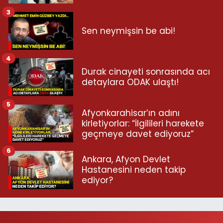
3
Sen neymişsin be abi!
4
Durak cinayeti sonrasında acı
detaylara ODAK ulaştı!
5
Afyonkarahisar’ın adını
kirletiyorlar: “İlgilileri harekete
geçmeye davet ediyoruz”
6
Ankara, Afyon Devlet
Hastanesini neden takip
ediyor?