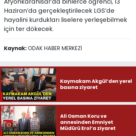
Afyonkarahisar’da binlerce öğrenci, 13
Haziran’da gerçekleştirilecek LGS’de
hayalini kurdukları liselere yerleşebilmek
için ter dökecek.
Kaynak:
ODAK HABER MERKEZİ
Kaymakam Akgül’den yerel
basına ziyaret
Ali Osman Koru ve
annesinden Emniyet
Müdürü Erol’a ziyaret