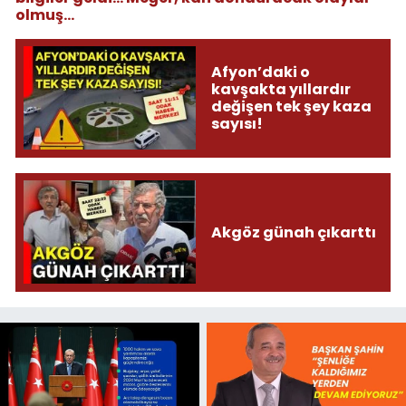
olmuş...
Afyon’daki o
kavşakta yıllardır
değişen tek şey kaza
sayısı!
Akgöz günah çıkarttı