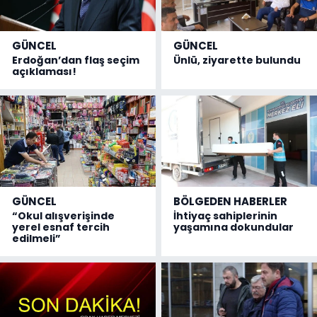
GÜNCEL
GÜNCEL
Erdoğan’dan flaş seçim
Ünlü, ziyarette bulundu
açıklaması!
GÜNCEL
BÖLGEDEN HABERLER
“Okul alışverişinde
İhtiyaç sahiplerinin
yerel esnaf tercih
yaşamına dokundular
edilmeli”