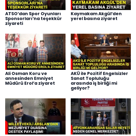
ATSO’dan Spor Oyunları
Kaymakam Akgül’den
Sponsorları’na teşekkür
yerel basına ziyaret
ziyareti
Ali Osman Koru ve
AKÜ ile Pozitif Engelsizler
annesinden Emniyet
Sanat Topluluğu
Müdürü Erol’a ziyaret
arasında iş birliği mi
geliyor?