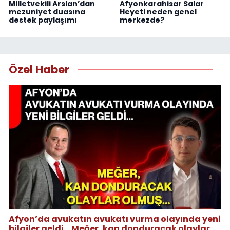
Milletvekili Arslan’dan
Afyonkarahisar Salar
mezuniyet duasına
Heyeti neden genel
destek paylaşımı
merkezde?
Özel Haber
Afyon’da avukatın avukatı vurma olayında yeni
bilgiler geldi... Meğer, kan donduracak olaylar