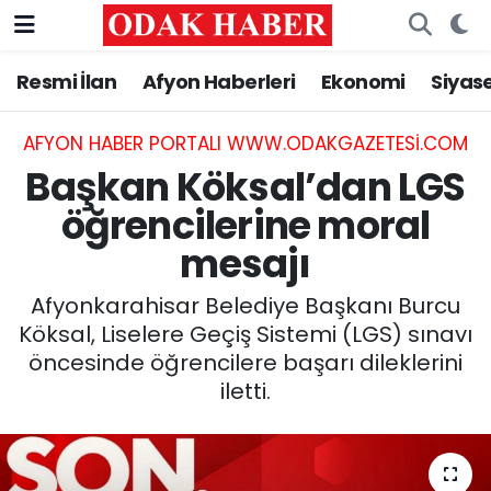
Resmi İlan
Afyon Haberleri
Ekonomi
Siyas
AFYONKARAHİSAR HABERLERİ
Nöbetçi Eczaneler
Resmi İlan
Hava Durumu
AFYON HABER PORTALI WWW.ODAKGAZETESI.COM
Başkan Köksal’dan LGS
ASAYİŞ
Trafik Durumu
öğrencilerine moral
mesajı
GÜNCEL
Süper Lig Puan Durumu ve Fikstür
Afyonkarahisar Belediye Başkanı Burcu
SİYASET
Tüm Manşetler
Köksal, Liselere Geçiş Sistemi (LGS) sınavı
öncesinde öğrencilere başarı dileklerini
EĞİTİM
Son Dakika Haberleri
iletti.
MAGAZİN
Haber Arşivi
SAĞLIK