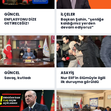
GÜNCEL
İLÇELER
ENFLASYONU DİZE
Başkan Şahin, “şenliğe
GETİRECEĞİZ!
kaldığımız yerden
devam ediyoruz”
GÜNCEL
ASAYİŞ
Savaş, kutladı
Nur Elif’in ölümüyle ilgili
ilk duruşma görüldü