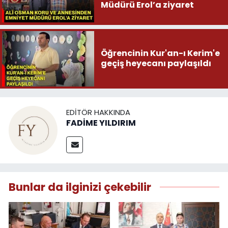
Müdürü Erol’a ziyaret
Öğrencinin Kur'an-ı Kerim'e
geçiş heyecanı paylaşıldı
EDITÖR HAKKINDA
FADİME YILDIRIM
Bunlar da ilginizi çekebilir