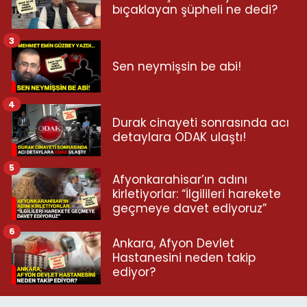
bıçaklayan şüpheli ne dedi?
3
Sen neymişsin be abi!
4
Durak cinayeti sonrasında acı
detaylara ODAK ulaştı!
5
Afyonkarahisar’ın adını
kirletiyorlar: “İlgilileri harekete
geçmeye davet ediyoruz”
6
Ankara, Afyon Devlet
Hastanesini neden takip
ediyor?