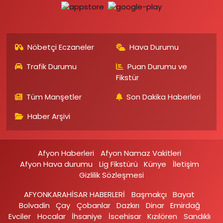
Nöbetçi Eczaneler
Hava Durumu
Trafik Durumu
Puan Durumu ve
Fikstür
Tüm Manşetler
Son Dakika Haberleri
Haber Arşivi
Afyon Haberleri
Afyon Namaz Vakitleri
Afyon Hava durumu
Lig Fikstürü
Künye
İletişim
Gizlilik Sözleşmesi
AFYONKARAHİSAR HABERLERİ
Başmakçı
Bayat
Bolvadin
Çay
Çobanlar
Dazkırı
Dinar
Emirdağ‎
Evciler‎
Hocalar
İhsaniye‎
İscehisar
Kızılören‎
Sandıklı‎