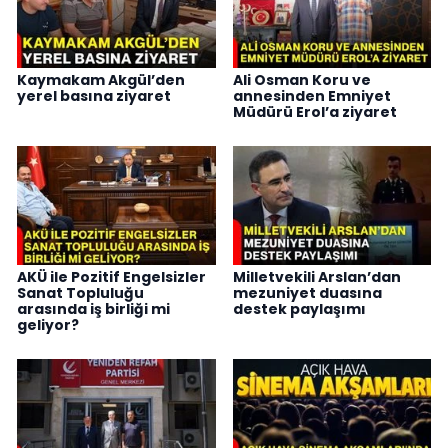
Kaymakam Akgül’den
Ali Osman Koru ve
yerel basına ziyaret
annesinden Emniyet
Müdürü Erol’a ziyaret
AKÜ ile Pozitif Engelsizler
Milletvekili Arslan’dan
Sanat Topluluğu
mezuniyet duasına
arasında iş birliği mi
destek paylaşımı
geliyor?