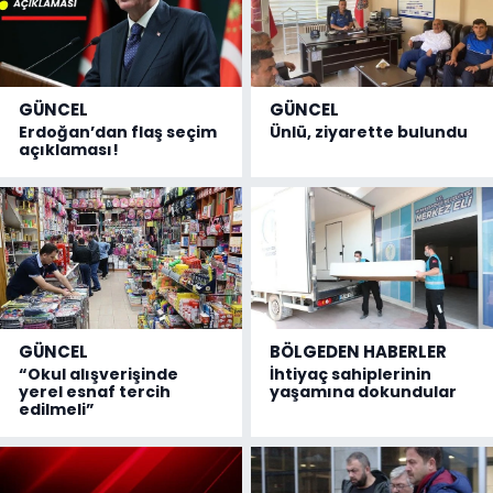
GÜNCEL
GÜNCEL
Erdoğan’dan flaş seçim
Ünlü, ziyarette bulundu
açıklaması!
GÜNCEL
BÖLGEDEN HABERLER
“Okul alışverişinde
İhtiyaç sahiplerinin
yerel esnaf tercih
yaşamına dokundular
edilmeli”