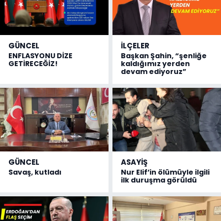
GÜNCEL
İLÇELER
ENFLASYONU DİZE
Başkan Şahin, “şenliğe
GETİRECEĞİZ!
kaldığımız yerden
devam ediyoruz”
GÜNCEL
ASAYİŞ
Savaş, kutladı
Nur Elif’in ölümüyle ilgili
ilk duruşma görüldü