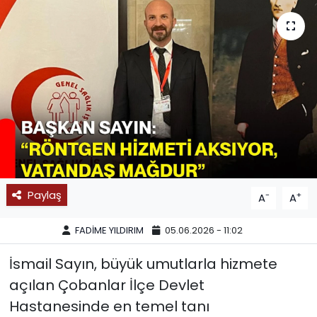
SPOR
11:11 MANŞET
Paylaş
-
+
A
A
FADİME YILDIRIM
05.06.2026 - 11:02
İsmail Sayın, büyük umutlarla hizmete
açılan Çobanlar İlçe Devlet
Hastanesinde en temel tanı