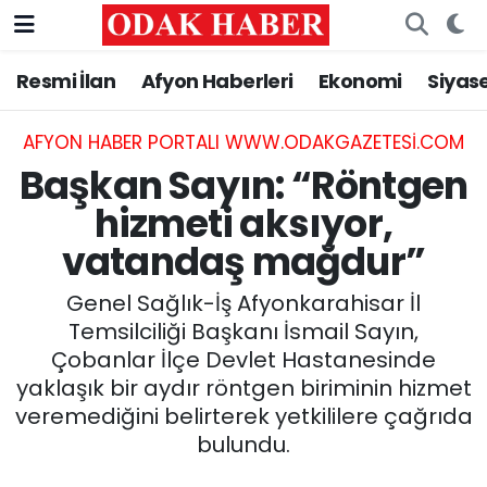
Resmi İlan
Afyon Haberleri
Ekonomi
Siyas
AFYONKARAHİSAR HABERLERİ
Nöbetçi Eczaneler
Resmi İlan
Hava Durumu
AFYON HABER PORTALI WWW.ODAKGAZETESI.COM
Başkan Sayın: “Röntgen
ASAYİŞ
Trafik Durumu
hizmeti aksıyor,
vatandaş mağdur”
GÜNCEL
Süper Lig Puan Durumu ve Fikstür
Genel Sağlık-İş Afyonkarahisar İl
SİYASET
Tüm Manşetler
Temsilciliği Başkanı İsmail Sayın,
Çobanlar İlçe Devlet Hastanesinde
EĞİTİM
Son Dakika Haberleri
yaklaşık bir aydır röntgen biriminin hizmet
veremediğini belirterek yetkililere çağrıda
MAGAZİN
Haber Arşivi
bulundu.
SAĞLIK