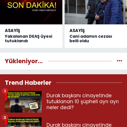
ASAYİŞ
ASAYİŞ
Yakalanan DEAŞ üyesi
Cani adamın cezası
tutuklandı
belli oldu
Yükleniyor...
Trend Haberler
1
Durak başkanı cinayetinde
tutuklanan 10 şüpheli ayrı ayrı
neler dedi?
2
Durak başkanı cinayetinde