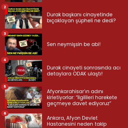
2
Durak başkanı cinayetinde
bıçaklayan şüpheli ne dedi?
3
Sen neymişsin be abi!
4
Durak cinayeti sonrasında acı
detaylara ODAK ulaştı!
5
Afyonkarahisar’ın adını
kirletiyorlar: “İlgilileri harekete
geçmeye davet ediyoruz”
6
Ankara, Afyon Devlet
Hastanesini neden takip