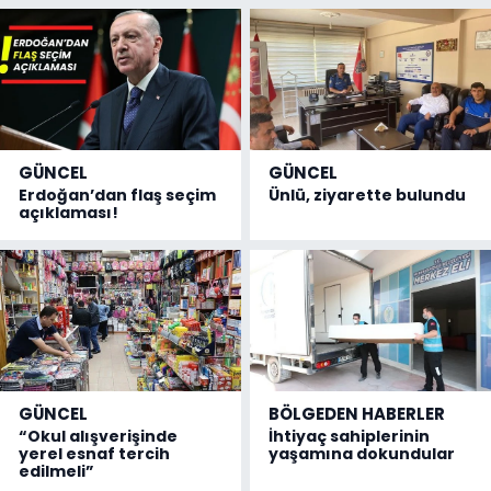
GÜNCEL
GÜNCEL
Erdoğan’dan flaş seçim
Ünlü, ziyarette bulundu
açıklaması!
GÜNCEL
BÖLGEDEN HABERLER
“Okul alışverişinde
İhtiyaç sahiplerinin
yerel esnaf tercih
yaşamına dokundular
edilmeli”