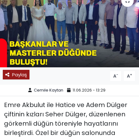
SPOR
11:11 MANŞET
Paylaş
-
+
A
A
Cemile Kaytan
11.06.2026 - 13:29
Emre Akbulut ile Hatice ve Adem Dülger
çiftinin kızları Seher Dülger, düzenlenen
görkemli düğün töreniyle hayatlarını
birleştirdi. Özel bir düğün salonunda