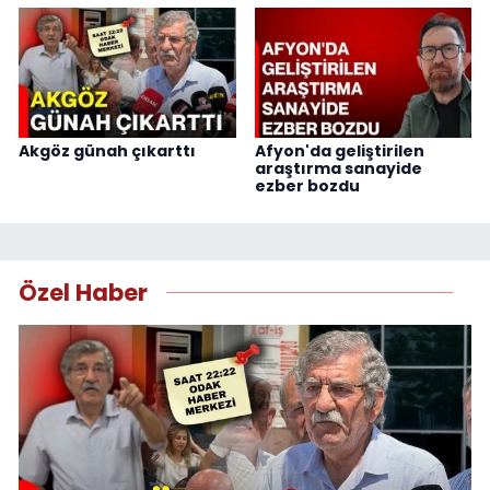
Akgöz günah çıkarttı
Afyon'da geliştirilen
araştırma sanayide
ezber bozdu
Özel Haber