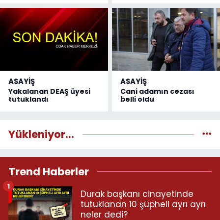
ASAYİŞ
ASAYİŞ
Yakalanan DEAŞ üyesi
Cani adamın cezası
tutuklandı
belli oldu
Yükleniyor...
Trend Haberler
1
Durak başkanı cinayetinde
tutuklanan 10 şüpheli ayrı ayrı
neler dedi?