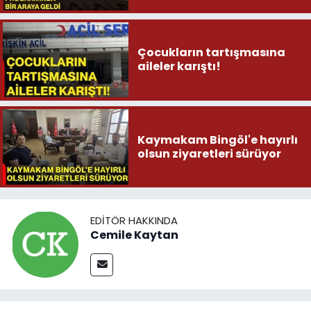
Çocukların tartışmasına
aileler karıştı!
Kaymakam Bingöl'e hayırlı
olsun ziyaretleri sürüyor
EDITÖR HAKKINDA
Cemile Kaytan