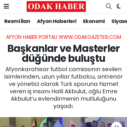
Resmi İlan
Afyon Haberleri
Ekonomi
Siyas
AFYONKARAHİSAR HABERLERİ
Nöbetçi Eczaneler
Resmi İlan
Hava Durumu
AFYON HABER PORTALI WWW.ODAKGAZETESI.COM
Başkanlar ve Masterler
ASAYİŞ
Trafik Durumu
düğünde buluştu
GÜNCEL
Süper Lig Puan Durumu ve Fikstür
Afyonkarahisar futbol camiasının sevilen
isimlerinden, uzun yıllar futbolcu, antrenör
SİYASET
Tüm Manşetler
ve yönetici olarak Türk sporuna hizmet
veren iş insanı Halil Akbulut, oğlu Emre
EĞİTİM
Son Dakika Haberleri
Akbulut’u evlendirmenin mutluluğunu
yaşadı.
MAGAZİN
Haber Arşivi
SAĞLIK