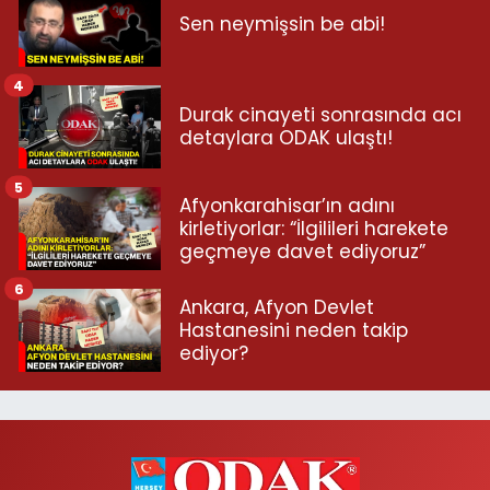
Sen neymişsin be abi!
4
Durak cinayeti sonrasında acı
detaylara ODAK ulaştı!
5
Afyonkarahisar’ın adını
kirletiyorlar: “İlgilileri harekete
geçmeye davet ediyoruz”
6
Ankara, Afyon Devlet
Hastanesini neden takip
ediyor?