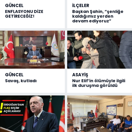
GÜNCEL
İLÇELER
ENFLASYONU DİZE
Başkan Şahin, “şenliğe
GETİRECEĞİZ!
kaldığımız yerden
devam ediyoruz”
GÜNCEL
ASAYİŞ
Savaş, kutladı
Nur Elif’in ölümüyle ilgili
ilk duruşma görüldü