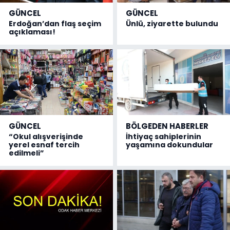
GÜNCEL
GÜNCEL
Erdoğan’dan flaş seçim
Ünlü, ziyarette bulundu
açıklaması!
GÜNCEL
BÖLGEDEN HABERLER
“Okul alışverişinde
İhtiyaç sahiplerinin
yerel esnaf tercih
yaşamına dokundular
edilmeli”