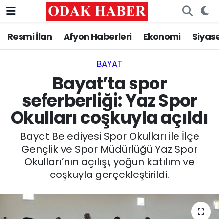
Resmi İlan
Afyon Haberleri
Ekonomi
Siyas
AFYONKARAHİSAR HABERLERİ
Nöbetçi Eczaneler
Resmi İlan
Hava Durumu
BAYAT
Bayat’ta spor
ASAYİŞ
Trafik Durumu
seferberliği: Yaz Spor
Okulları coşkuyla açıldı
GÜNCEL
Süper Lig Puan Durumu ve Fikstür
Bayat Belediyesi Spor Okulları ile İlçe
SİYASET
Tüm Manşetler
Gençlik ve Spor Müdürlüğü Yaz Spor
Okulları’nın açılışı, yoğun katılım ve
EĞİTİM
Son Dakika Haberleri
coşkuyla gerçekleştirildi.
MAGAZİN
Haber Arşivi
SAĞLIK