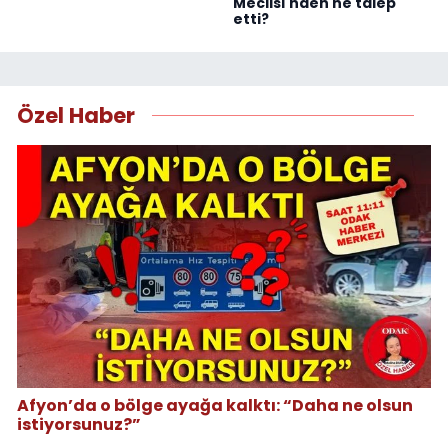
Meclisi'nden ne talep
etti?
Özel Haber
Afyon’da o bölge ayağa kalktı: “Daha ne olsun
istiyorsunuz?”