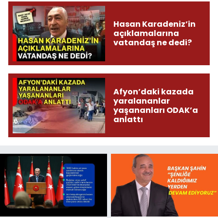
Hasan Karadeniz’in
açıklamalarına
vatandaş ne dedi?
Afyon’daki kazada
yaralananlar
yaşananları ODAK’a
anlattı