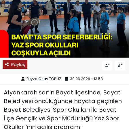
SPOR
11:11 MANŞET
Paylaş
-
+
A
A
Feyza Özay TOPUZ
30.06.2026 - 13:53
Afyonkarahisar’ın Bayat ilçesinde, Bayat
Belediyesi öncülüğünde hayata geçirilen
Bayat Belediyesi Spor Okulları ile Bayat
İlçe Gençlik ve Spor Müdürlüğü Yaz Spor
Okulları’nın açılış programı