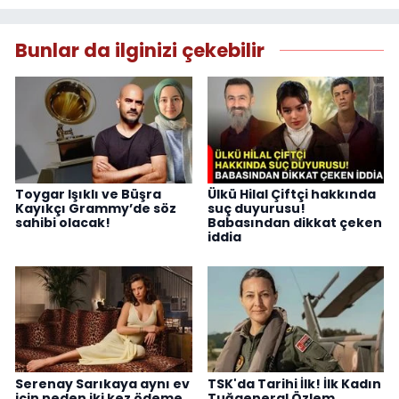
Bunlar da ilginizi çekebilir
Toygar Işıklı ve Büşra
Ülkü Hilal Çiftçi hakkında
Kayıkçı Grammy’de söz
suç duyurusu!
sahibi olacak!
Babasından dikkat çeken
iddia
Serenay Sarıkaya aynı ev
TSK'da Tarihi İlk! İlk Kadın
için neden iki kez ödeme
Tuğgeneral Özlem