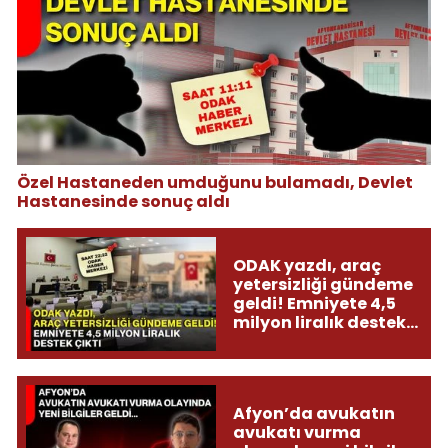
Özel Hastaneden umduğunu bulamadı, Devlet
Hastanesinde sonuç aldı
ODAK yazdı, araç
yetersizliği gündeme
geldi! Emniyete 4,5
milyon liralık destek
çıktı
Afyon’da avukatın
avukatı vurma