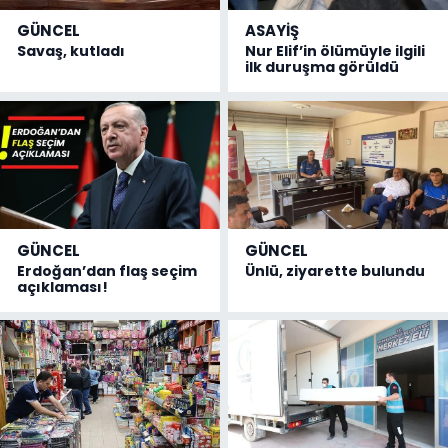
GÜNCEL
ASAYİŞ
Savaş, kutladı
Nur Elif’in ölümüyle ilgili
ilk duruşma görüldü
GÜNCEL
GÜNCEL
Erdoğan’dan flaş seçim
Ünlü, ziyarette bulundu
açıklaması!