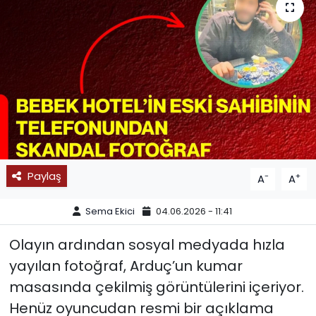
SPOR
11:11 MANŞET
Paylaş
-
+
A
A
Sema Ekici
04.06.2026 - 11:41
Olayın ardından sosyal medyada hızla
yayılan fotoğraf, Arduç’un kumar
masasında çekilmiş görüntülerini içeriyor.
Henüz oyuncudan resmi bir açıklama