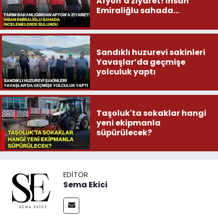
Afyon’a ziyaret! İhsan
Emiraliğlu sahada
incelemelerde bulundu
Sandıklı huzurevi sakinleri
Yavaşlar’da geçmişe
yolculuk yaptı
Taşoluk'ta sokaklar hangi
yeni ekipmanla
süpürülecek?
EDITÖR
Sema Ekici