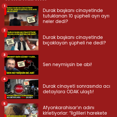
1
Durak başkanı cinayetinde
tutuklanan 10 şüpheli ayrı ayrı
neler dedi?
2
Durak başkanı cinayetinde
bıçaklayan şüpheli ne dedi?
3
Sen neymişsin be abi!
4
Durak cinayeti sonrasında acı
detaylara ODAK ulaştı!
5
Afyonkarahisar’ın adını
kirletiyorlar: “İlgilileri harekete