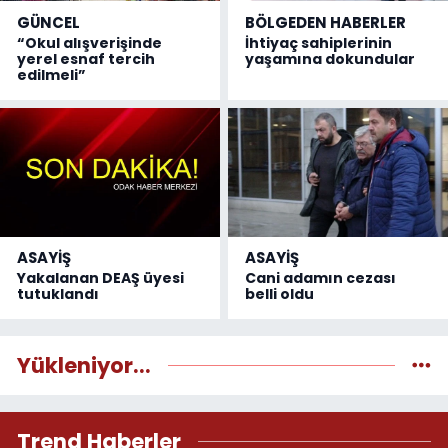
GÜNCEL
BÖLGEDEN HABERLER
“Okul alışverişinde
İhtiyaç sahiplerinin
yerel esnaf tercih
yaşamına dokundular
edilmeli”
ASAYİŞ
ASAYİŞ
Yakalanan DEAŞ üyesi
Cani adamın cezası
tutuklandı
belli oldu
Yükleniyor...
Trend Haberler