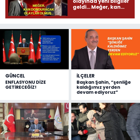
olayında yeni bilgiler
geldi... Meğer, kan
donduracak olaylar
olmuş...
GÜNCEL
İLÇELER
ENFLASYONU DİZE
Başkan Şahin, “şenliğe
GETİRECEĞİZ!
kaldığımız yerden
devam ediyoruz”