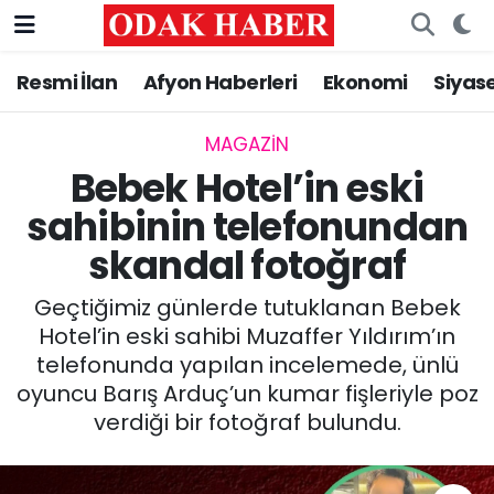
Resmi İlan
Afyon Haberleri
Ekonomi
Siyas
AFYONKARAHİSAR HABERLERİ
Nöbetçi Eczaneler
Resmi İlan
Hava Durumu
MAGAZİN
Bebek Hotel’in eski
ASAYİŞ
Trafik Durumu
sahibinin telefonundan
skandal fotoğraf
GÜNCEL
Süper Lig Puan Durumu ve Fikstür
Geçtiğimiz günlerde tutuklanan Bebek
SİYASET
Tüm Manşetler
Hotel’in eski sahibi Muzaffer Yıldırım’ın
telefonunda yapılan incelemede, ünlü
EĞİTİM
Son Dakika Haberleri
oyuncu Barış Arduç’un kumar fişleriyle poz
verdiği bir fotoğraf bulundu.
MAGAZİN
Haber Arşivi
SAĞLIK